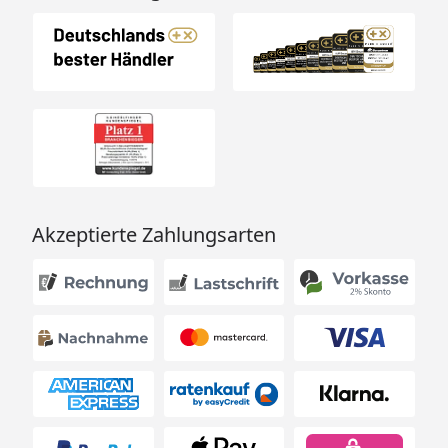
betragen)
Optionale Verschraubung der Rollen auf oder im
Rechteckprofil möglich, um modifizierte
Motorräder aufbocken zu können
Reifenwärmer einfach montieren, ohne weitere
Hilfe möglich
Räder sind frei zugänglich, ideal für Reparaturen-
und Reinigungsarbeiten geeignet
Akzeptierte Zahlungsarten
Abgewinkelter Hebelarm, bietet dir zusätzlichen
Schutz