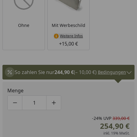
Ohne
Mit Werbeschild
Weitere Infos
+15,00 €
So zahlen Sie nur
244,90 €
(– 10,00 €)
Bedingungen
Menge
Produktmenge um eins verringern
Produktmenge manuell eingeben
Produktmenge um eins erhöhen
-24%
UVP
339,00 €
254,90 €
inkl. 19% MwSt.