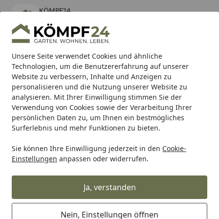
KÖMPF24
Öffnen
Banner schließen
KÖMPF24
kostenlos - Im App Store
Alle Produkte
Mein Konto
Wunschl
Eink
Unsere Seite verwendet Cookies und ähnliche
Technologien, um die Benutzererfahrung auf unserer
Hotline
4,81
/ 5
Suchen
Website zu verbessern, Inhalte und Anzeigen zu
personalisieren und die Nutzung unserer Website zu
analysieren. Mit Ihrer Einwilligung stimmen Sie der
Karibu Pools inkl. gratis Sandfilteranlage & Pool-
Verwendung von Cookies sowie der Verarbeitung Ihrer
Starterset (Gesamtwert bis 468,99€)
persönlichen Daten zu, um Ihnen ein bestmögliches
Surferlebnis und mehr Funktionen zu bieten.
Sie können Ihre Einwilligung jederzeit in den
Cookie-
BTR Born to Ride
BTR Zentralständer
BTR Zentralstände
Einstellungen
anpassen oder widerrufen.
Startseite
Zentralständer EVOLIFT® für Honda
CBR 500 R 19-
Ja, verstanden
% bis 08.08.2026
Nein, Einstellungen öffnen