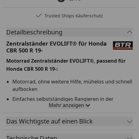
Trusted Shops Käuferschutz
Detailbeschreibung
Zentralständer EVOLIFT® für Honda
CBR 500 R 19-
Motorrad Zentralständer EVOLIFT®, passend für
Honda CBR 500 R 19-:
Motorrad, ohne weitere Hilfe, mühelos und schnell
aufbocken
Einfaches selbstständiges Rangieren in der
Mehr anzeigen
Boxengasse, Garage oder Werkstatt
4x doppelt gelagerte Rollen
Das Wichtigste auf einen Blick
Zentralständer ist in 7 Stufen höhenverstellbar;
Arbeitshöhe kann optimal eingestellt werden
Technische Daten