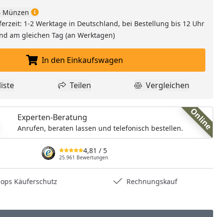
 Münzen
ferzeit: 1-2 Werktage in Deutschland, bei Bestellung bis 12 Uhr
and am gleichen Tag (an Werktagen)
In den Einkaufswagen
In den Einkaufswagen legen
iste
Teilen
Vergleichen
dukt zur Wunschliste hinzufügen
Teilen
Produkt Vergle
Online
Experten-Beratung
Anrufen, beraten lassen und telefonisch bestellen.
4,81
/ 5
25.961 Bewertungen
hops Käuferschutz
Rechnungskauf