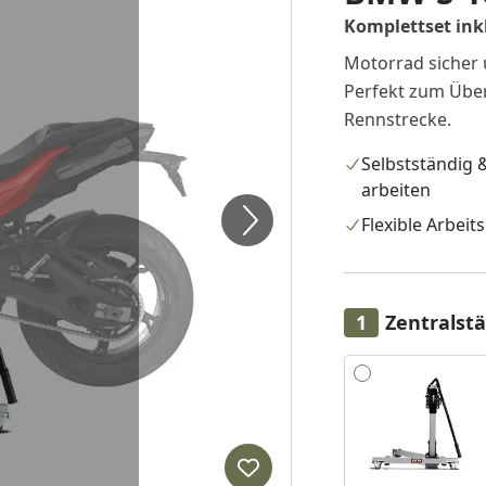
Komplettset inkl
Motorrad sicher 
Perfekt zum Über
Rennstrecke.
Selbstständig &
arbeiten
Flexible Arbeit
Zentralst
Alle anzeigen (2)
Produkt zur Wunschliste hi