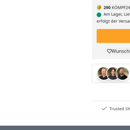
290
KÖMPF24
Am Lager, Lie
erfolgt der Vers
Wunschl
Pro
Deutschlands bester Händler
Trusted S