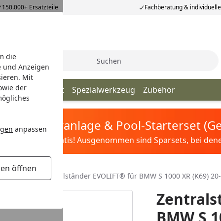
150.000+ Ersatzteile
Fachberatung & individuell
m die
Suche
e und Anzeigen
ieren. Mit
owie der
änder
Transport
Spezialwerkzeug
Zubehör
mögliches
tis Sandfilteranlage & Pool-Starterset (
ngen
anpassen
ilter&Pflege gratis! Ausgenommen sind Sparsets, bei denen 
gen öffnen
r für BMW
Zentralständer EVOLIFT® für BMW S 1000 XR (K69) 20
Zentrals
BMW S 10