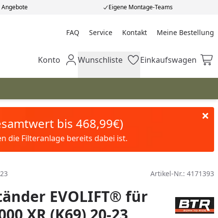
e Angebote
Eigene Montage-Teams
FAQ
Service
Kontakt
Meine Bestellung
Meine Bestellung
Konto
Wunschliste
Einkaufswagen
Mein Konto
Wunschliste
Einkaufswagen
Gesamtwert bis 468,99€)
die Filteranlage bereits dabei ist.
-23
Artikel-Nr.:
4171393
tänder EVOLIFT® für
00 XR (K69) 20-23