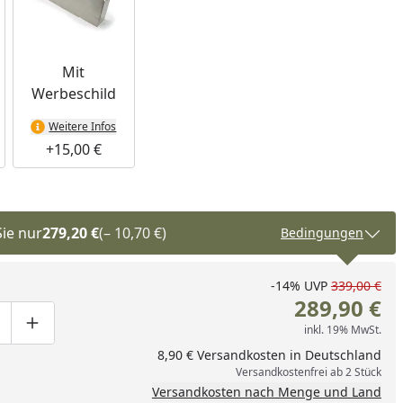
Mit
Werbeschild
Weitere Infos
+15,00 €
Sie nur
279,20 €
(– 10,70 €)
Bedingungen
-14%
UVP
339,00 €
289,90 €
inkl. 19% MwSt.
ge um eins verringern
duktmenge manuell eingeben
Produktmenge um eins erhöhen
8,90 € Versandkosten in Deutschland
Versandkostenfrei ab 2 Stück
Versandkosten nach Menge und Land