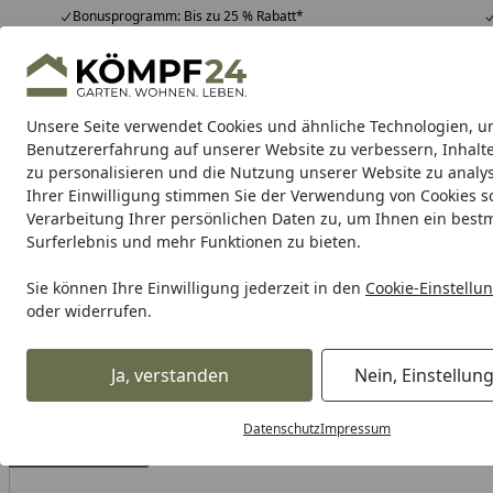
Bonusprogramm: Bis zu 25 % Rabatt*
Hotline
07051 / 9 22 22
4,81
/ 5
Mo-Fr. 8-16 Uhr
25.961 Bewertungen
Unsere Seite verwendet Cookies und ähnliche Technologien, u
Alle Produkte
Highlights
Tipps & Tricks
Alle Produkte
Benutzererfahrung auf unserer Website zu verbessern, Inhalt
zu personalisieren und die Nutzung unserer Website zu analys
Ihrer Einwilligung stimmen Sie der Verwendung von Cookies s
BTR
Reifenmontage
Zentralständer
Montagest
Verarbeitung Ihrer persönlichen Daten zu, um Ihnen ein best
Surferlebnis und mehr Funktionen zu bieten.
Karibu Pools inkl. gra
Sie können Ihre Einwilligung jederzeit in den
Cookie-Einstellu
oder widerrufen.
Dein Traumpool im Sorglos-Paket: F
Ja, verstanden
Nein, Einstellun
BTR Born to Ride
BTR Zentralständer
BTR Zentralstände
Startseite
Datenschutz
Impressum
% bis 08.08.2026