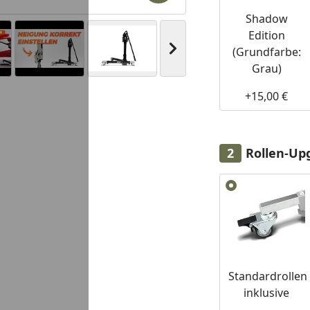
Shadow
Edition
Nächstes Bild anzeigen
(Grundfarbe:
Grau)
+15,00 €
Youtube-Video
Youtube-Video
Youtube-Video
Rollen-Upg
Alle anzeigen (2)
Standardrollen
inklusive