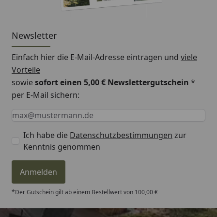
Newsletter
Einfach hier die E-Mail-Adresse eintragen und
viele
Vorteile
sowie
sofort einen 5,00 € Newslettergutschein
*
per E-Mail sichern:
Keine Eingabe erforderlich
Eingabe erforderlich
E-Mail *
Ich habe die
Datenschutzbestimmungen
zur
Kenntnis genommen
Anmelden
*Der Gutschein gilt ab einem Bestellwert von 100,00 €