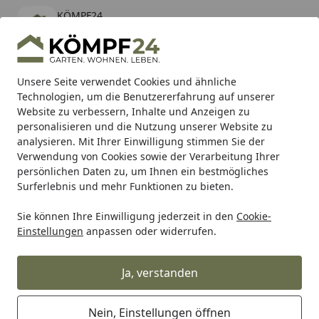
KÖMPF24
Öffnen
Banner schließen
KÖMPF24
kostenlos - Im App Store
Alle Produkte
Mein Konto
Wunschl
Eink
Unsere Seite verwendet Cookies und ähnliche
Technologien, um die Benutzererfahrung auf unserer
Hotline
4,81
/ 5
Suchen
Website zu verbessern, Inhalte und Anzeigen zu
personalisieren und die Nutzung unserer Website zu
analysieren. Mit Ihrer Einwilligung stimmen Sie der
Karibu Pools inkl. gratis Sandfilteranlage & Pool-
Verwendung von Cookies sowie der Verarbeitung Ihrer
Starterset (Gesamtwert bis 468,99€)
persönlichen Daten zu, um Ihnen ein bestmögliches
Surferlebnis und mehr Funktionen zu bieten.
Sie können Ihre Einwilligung jederzeit in den
Cookie-
Zaun
Maschendrahtzaun
Alberts Fix Clip Pro Schweißgi
Einstellungen
anpassen oder widerrufen.
Startseite
Alberts® Zaunsystem Fix-Clip Pro
Zaunpfosten
Ja, verstanden
Nein, Einstellungen öffnen