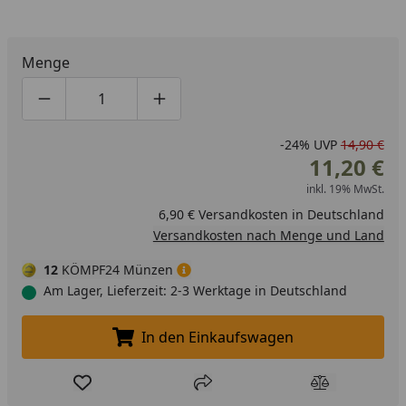
Menge
Produktmenge um eins verringern
Produktmenge manuell eingeben
Produktmenge um eins erhöhen
-24%
UVP
14,90 €
11,20 €
inkl. 19% MwSt.
6,90 € Versandkosten in Deutschland
Versandkosten nach Menge und Land
12
KÖMPF24 Münzen
Am Lager, Lieferzeit: 2-3 Werktage in Deutschland
In den Einkaufswagen
In den Einkaufswagen legen
Produkt zur Wunschliste hinzufügen
Teilen
Produkt Ver