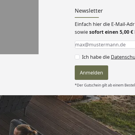
Newsletter
Einfach hier die E-Mail-A
sowie
sofort einen 5,00 
Keine Eingabe erforderlic
Eingabe erforderlich
E-Mail *
Ich habe die
Datensch
Anmelden
*Der Gutschein gilt ab einem Bestel
Versand
le Lieferung.
ürlich im