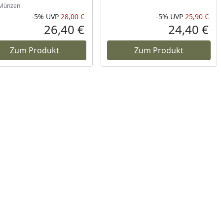
Münzen
-5%
UVP
28,00 €
-5%
UVP
25,90 €
Prozent
cher Preis
Rabatt in Prozent
Ursprünglicher Preis
Rab
Urs
26,40 €
24,40 €
reis
Aktueller Preis
Akt
Zum Produkt
Zum Produkt