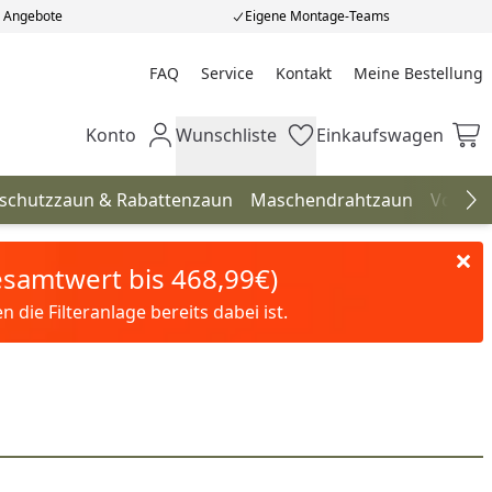
e Angebote
Eigene Montage-Teams
FAQ
Service
Kontakt
Meine Bestellung
Meine Bestellung
Konto
Wunschliste
Einkaufswagen
Mein Konto
Wunschliste
Einkaufswagen
hschutzzaun & Rabattenzaun
Maschendrahtzaun
Vorgar
Na
Gesamtwert bis 468,99€)
die Filteranlage bereits dabei ist.