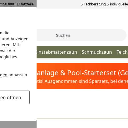
150.000+ Ersatzteile
Fachberatung & individuell
m die
Suche
e und Anzeigen
ieren. Mit
owie der
elstabmatten
Einstabmattenzaun
Schmuckzaun
Teic
mögliches
tis Sandfilteranlage & Pool-Starterset (
ngen
anpassen
ilter&Pflege gratis! Ausgenommen sind Sparsets, bei denen 
gen öffnen
Zubehör
 - 224