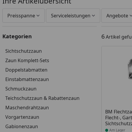
Ihre Artikelübersicht
Preisspanne
Serviceleistungen
Angebote
6
Kategorien
Artikel gef
Sichtschutzzaun
Zaun Komplett-Sets
Doppelstabmatten
Einstabmattenzaun
Schmuckzaun
Teichschutzzaun & Rabattenzaun
Maschendrahtzaun
Produkt am
BM Flechtza
Vorgartenzaun
Flecht-, Gar
Sichtschut
Gabionenzaun
Am Lager