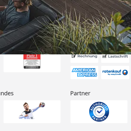
ch werde die
er bestellen
schaft gute
6
🏾“
Akzeptierte Zahlungsa
undes
Partner