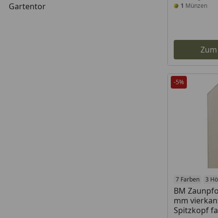
Gartentor
1
Münzen
Zum
-5%
7 Farben
3 H
BM Zaunpfos
mm vierkant
Spitzkopf f