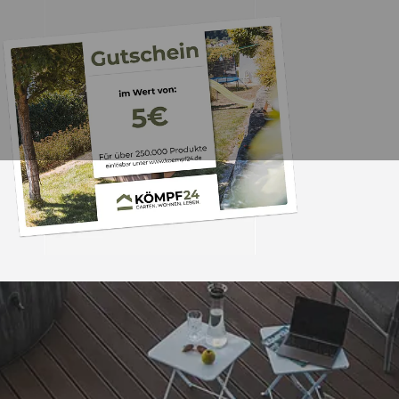
Trusted Shops
„Hervorragend schnel
Die Ware war nat