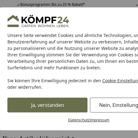
Bonusprogramm: Bis zu 25 % Rabatt*
Hotline
07051 / 9 22 22
4,81
/ 5
Mo-Fr. 8-16 Uhr
25.974 Bewertungen
Unsere Seite verwendet Cookies und ähnliche Technologien, u
Alle Produkte
Highlights
Tipps & Tricks
Alle Produkte
Benutzererfahrung auf unserer Website zu verbessern, Inhalt
zu personalisieren und die Nutzung unserer Website zu analys
Ihrer Einwilligung stimmen Sie der Verwendung von Cookies s
Zaun
Sichtschutzzaun
Zaun Komplett-Sets
Dopp
Verarbeitung Ihrer persönlichen Daten zu, um Ihnen ein best
Surferlebnis und mehr Funktionen zu bieten.
Karibu Pools inkl. gra
Sie können Ihre Einwilligung jederzeit in den
Cookie-Einstellu
oder widerrufen.
Dein Traumpool im Sorglos-Paket: F
Ja, verstanden
Nein, Einstellun
Zaun
Sichtschutzzaun
Holz Sichtschutz
TYP 221-224
Startseite
Zubehör für BM Serie TYP 221
Datenschutz
Impressum