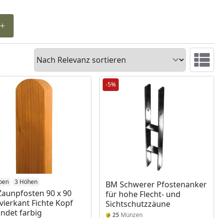
Sortieren
Ansicht 
-5%
ben
3 Höhen
BM Schwerer Pfostenanker
aunpfosten 90 x 90
für hohe Flecht- und
ierkant Fichte Kopf
Sichtschutzzäune
ndet farbig
25
Münzen