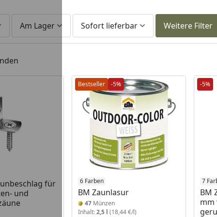
Am Lager
Sofort lieferbar
Weitere Filter
unden
Bestseller
-5%
-5%
 Lager
6 Farben
7 Far
unbeschlag für
BM Zaunlasur
BM Z
ten- und
mm v
zzäune
47
Münzen
geru
Inhalt:
2,5 l
(18,44 €/l)