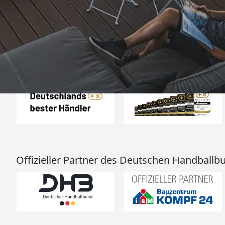
perfekten Zustand. I
nächsten Tage wied
4,81
/ 5
25.974 Bewertungen
Grüße an die Beleg
08.08.202
Arbeit👍🏾👍
Auszeichnungen
Offizieller Partner des Deutschen Handballb