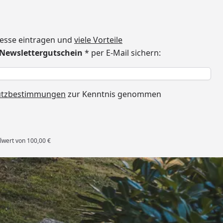
dresse eintragen und
viele Vorteile
€ Newslettergutschein
* per E-Mail sichern:
h
utzbestimmungen
zur Kenntnis genommen
lwert von 100,00 €