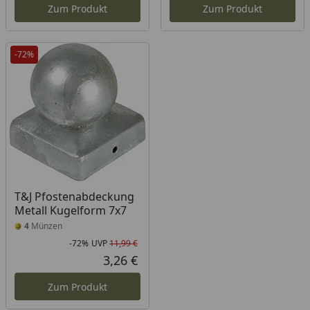
Zum Produkt
Zum Produkt
-72%
T&J Pfostenabdeckung
Metall Kugelform 7x7
4
Münzen
-72%
UVP
11,99 €
Rabatt in Prozent
Ursprünglicher Preis
3,26 €
Aktueller Preis
Zum Produkt