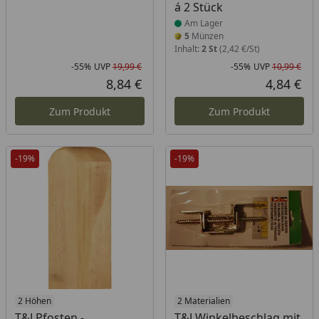
á 2 Stück
Am Lager
5
Münzen
Inhalt:
2 St
(2,42 €/St)
-55%
UVP
19,99 €
-55%
UVP
10,99 €
Rabatt in Prozent
Ursprünglicher Preis
Rab
Urs
8,84 €
4,84 €
Aktueller Preis
Akt
Zum Produkt
Zum Produkt
-19%
-19%
2 Höhen
2 Materialien
T&J Pfosten -
T&J Winkelbeschlag mit