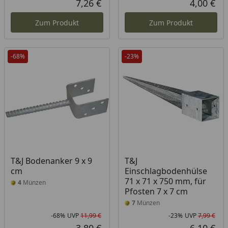
7,26 €
4,00 €
Aktueller Preis
Akt
Zum Produkt
Zum Produkt
-68%
-23%
T&J Bodenanker 9 x 9
T&J
cm
Einschlagbodenhülse
71 x 71 x 750 mm, für
4
Münzen
Pfosten 7 x 7 cm
7
Münzen
-68%
UVP
11,99 €
-23%
UVP
7,99 €
Rabatt in Prozent
Ursprünglicher Preis
Rab
Urs