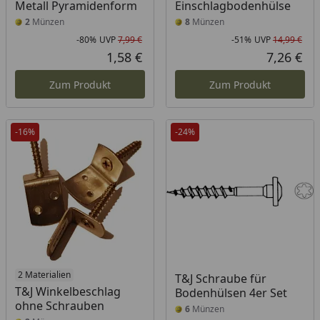
Metall Pyramidenform
Einschlagbodenhülse
2
Münzen
8
Münzen
-80%
UVP
7,99 €
-51%
UVP
14,99 €
Rabatt in Prozent
Ursprünglicher Preis
Rab
Urs
1,58 €
7,26 €
Aktueller Preis
Akt
Zum Produkt
Zum Produkt
-16%
-24%
2 Materialien
T&J Schraube für
T&J Winkelbeschlag
Bodenhülsen 4er Set
ohne Schrauben
6
Münzen