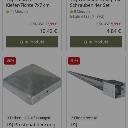
Kiefer/Fichte 7x7 cm
Schrauben 4er Set
11
Münzen
5
Münzen
Inhalt:
4 St
(1,21 €/St)
-19%
UVP
12,99 €
-19%
UVP
5,99 €
Rabatt in Prozent
Ursprünglicher Preis
Rab
Urs
10,42 €
4,84 €
Aktueller Preis
Akt
Zum Produkt
Zum Produkt
-80%
-51%
3 Farben
2 Ausführungen
2 Einsatzzwecke
T&J Pfostenabdeckung
T&J