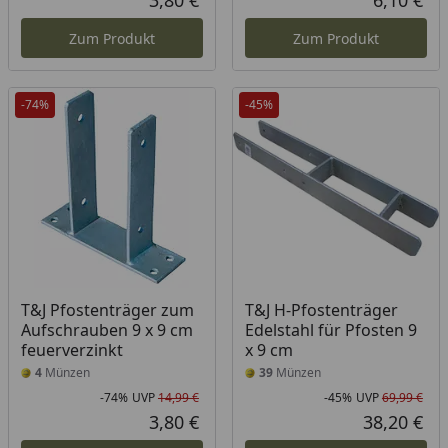
3,80 €
6,10 €
Aktueller Preis
Akt
Zum Produkt
Zum Produkt
-74%
-45%
T&J Pfostenträger zum
T&J H-Pfostenträger
Aufschrauben 9 x 9 cm
Edelstahl für Pfosten 9
feuerverzinkt
x 9 cm
4
Münzen
39
Münzen
-74%
UVP
14,99 €
-45%
UVP
69,99 €
Rabatt in Prozent
Ursprünglicher Preis
Rab
Urs
3,80 €
38,20 €
Aktueller Preis
Akt