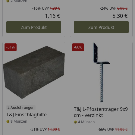
2
Münzen
-16%
UVP
1,39 €
-24%
UVP
6,99 €
Rabatt in Prozent
Ursprünglicher Preis
Rab
Urs
1,16 €
5,30 €
Aktueller Preis
Akt
Zum Produkt
Zum Produkt
-51%
-66%
2 Ausführungen
T&J L-Pfostenträger 9x9
T&J Einschlaghilfe
cm - verzinkt
8
Münzen
4
Münzen
-51%
UVP
14,99 €
-66%
UVP
11,99 €
Rabatt in Prozent
Ursprünglicher Preis
Rab
Urs