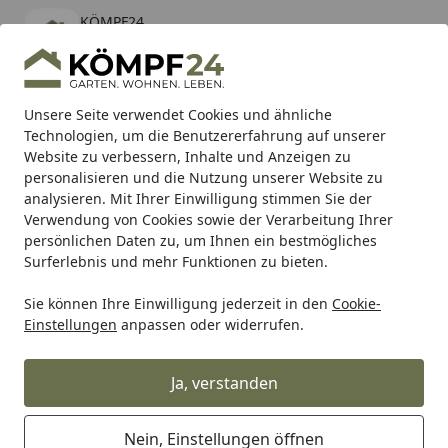
KÖMPF24
Öffnen
Banner schließen
KÖMPF24
kostenlos - Im App Store
Alle Produkte
Mein Konto
Wunschl
Eink
Unsere Seite verwendet Cookies und ähnliche
Technologien, um die Benutzererfahrung auf unserer
Hotline
4,81
/ 5
Suchen
Website zu verbessern, Inhalte und Anzeigen zu
personalisieren und die Nutzung unserer Website zu
analysieren. Mit Ihrer Einwilligung stimmen Sie der
Karibu Pools inkl. gratis Sandfilteranlage & Pool-
Verwendung von Cookies sowie der Verarbeitung Ihrer
Starterset (Gesamtwert bis 468,99€)
persönlichen Daten zu, um Ihnen ein bestmögliches
Surferlebnis und mehr Funktionen zu bieten.
Zaun
Sichtschutzzaun
Holz Sichtschutz
DAAN
Zubeh
Sie können Ihre Einwilligung jederzeit in den
Cookie-
Startseite
Einstellungen
anpassen oder widerrufen.
Zubehör für T&J DAAN Holz
Sichtschutz Zaun
Ja, verstanden
Ihre Artikelübersicht
Nein, Einstellungen öffnen