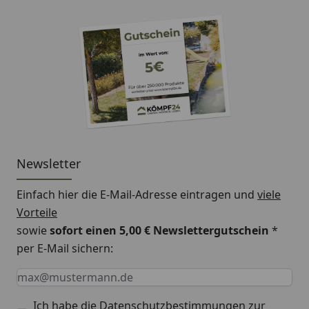
Newsletter
Einfach hier die E-Mail-Adresse eintragen und
viele
Vorteile
sowie
sofort einen 5,00 € Newslettergutschein
*
per E-Mail sichern:
Keine Eingabe erforderlich
Eingabe erforderlich
E-Mail *
Ich habe die
Datenschutzbestimmungen
zur