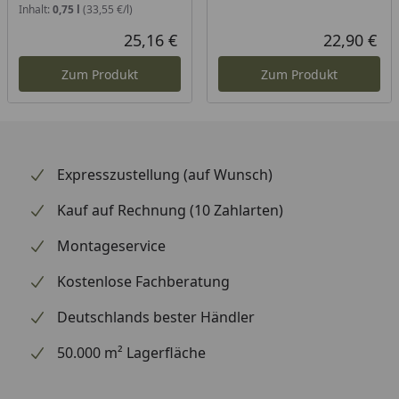
Inhalt:
0,75 l
(33,55 €/l)
25,16 €
22,90 €
Aktueller Preis
Akt
Zum Produkt
Zum Produkt
Expresszustellung (auf Wunsch)
Kauf auf Rechnung (10 Zahlarten)
Montageservice
Kostenlose Fachberatung
Deutschlands bester Händler
50.000 m² Lagerfläche