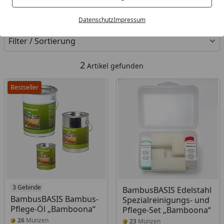
Kategorien
Datenschutz
Impressum
Filter / Sortierung
2
Artikel gefunden
Bestseller
3 Gebinde
BambusBASIS Edelstahl
BambusBASIS Bambus-
Spezialreinigungs- und
Pflege-Öl „Bamboona“
Pflege-Set „Bamboona“
26
Münzen
23
Münzen