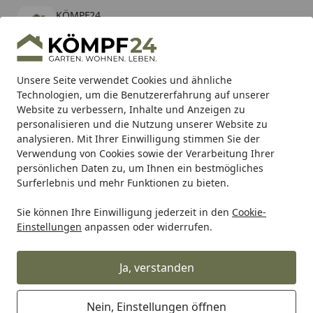
KÖMPF24
Öffnen
Banner schließen
KÖMPF24
kostenlos - Im App Store
Alle Produkte
Mein Konto
Wunschl
Eink
Unsere Seite verwendet Cookies und ähnliche
Technologien, um die Benutzererfahrung auf unserer
Hotline
4,81
/ 5
Suchen
Website zu verbessern, Inhalte und Anzeigen zu
personalisieren und die Nutzung unserer Website zu
analysieren. Mit Ihrer Einwilligung stimmen Sie der
Karibu Pools inkl. gratis Sandfilteranlage & Pool-
Verwendung von Cookies sowie der Verarbeitung Ihrer
Starterset (Gesamtwert bis 468,99€)
persönlichen Daten zu, um Ihnen ein bestmögliches
Surferlebnis und mehr Funktionen zu bieten.
Zaun
Sichtschutzzaun
Bambus Sichtschutz
BambusBAS
Sie können Ihre Einwilligung jederzeit in den
Cookie-
Startseite
Einstellungen
anpassen oder widerrufen.
Zubehör für BambusBASIS
Hochbeet mit Sichtschutz Edelstahl
Ja, verstanden
Ihre Artikelübersicht
Nein, Einstellungen öffnen