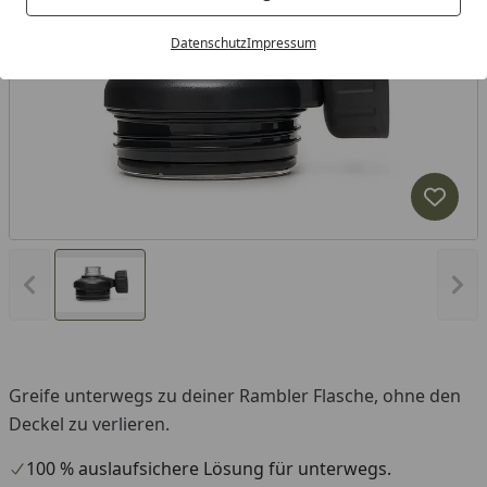
Datenschutz
Impressum
Produk
Vorheriges Bild anzeigen
Näc
Greife unterwegs zu deiner Rambler Flasche, ohne den
Deckel zu verlieren.
100 % auslaufsichere Lösung für unterwegs.