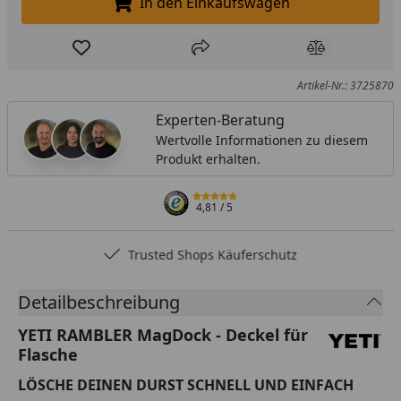
In den Einkaufswagen
In den Einkaufswagen legen
Produkt zur Wunschliste hinzufügen
Teilen
Produkt Ver
Artikel-Nr.: 3725870
Experten-Beratung
Wertvolle Informationen zu diesem
Produkt erhalten.
4,81
/ 5
Trusted Shops Käuferschutz
Detailbeschreibung
YETI RAMBLER MagDock - Deckel für
Flasche
LÖSCHE DEINEN DURST SCHNELL UND EINFACH