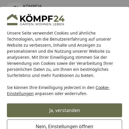
KÖMPF24
Öffnen
Banner schließen
KÖMPF24
kostenlos - Im App Store
Alle Produkte
Mein Konto
Wunschl
Eink
Unsere Seite verwendet Cookies und ähnliche
Technologien, um die Benutzererfahrung auf unserer
Hotline
4,81
/ 5
Suchen
Website zu verbessern, Inhalte und Anzeigen zu
personalisieren und die Nutzung unserer Website zu
analysieren. Mit Ihrer Einwilligung stimmen Sie der
Karibu Pools inkl. gratis Sandfilteranlage & Pool-
Verwendung von Cookies sowie der Verarbeitung Ihrer
Starterset (Gesamtwert bis 468,99€)
persönlichen Daten zu, um Ihnen ein bestmögliches
Surferlebnis und mehr Funktionen zu bieten.
Sie können Ihre Einwilligung jederzeit in den
Cookie-
YETI
YETI Getränkebehälter
Zubehör für YETI Getränkeb
Einstellungen
anpassen oder widerrufen.
Startseite
YETI RAMBLER MagDock - Deckel
für Flasche
Ja, verstanden
Nein, Einstellungen öffnen