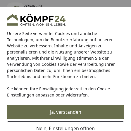
KÖMPF24
Öffnen
Banner schließen
KÖMPF24
kostenlos - Im App Store
Alle Produkte
Mein Konto
Wunschl
Eink
Unsere Seite verwendet Cookies und ähnliche
Technologien, um die Benutzererfahrung auf unserer
Hotline
4,81
/ 5
Suchen
Website zu verbessern, Inhalte und Anzeigen zu
personalisieren und die Nutzung unserer Website zu
analysieren. Mit Ihrer Einwilligung stimmen Sie der
Karibu Pools inkl. gratis Sandfilteranlage & Pool-
Verwendung von Cookies sowie der Verarbeitung Ihrer
Starterset (Gesamtwert bis 468,99€)
persönlichen Daten zu, um Ihnen ein bestmögliches
Surferlebnis und mehr Funktionen zu bieten.
Sie können Ihre Einwilligung jederzeit in den
Cookie-
Freizeit & Sport
Rucksäcke & Taschen
YETI Wasserdichte
Einstellungen
anpassen oder widerrufen.
Startseite
YETI Wasserdichter Rucksack
PANGA 28L
Ja, verstanden
Nein, Einstellungen öffnen