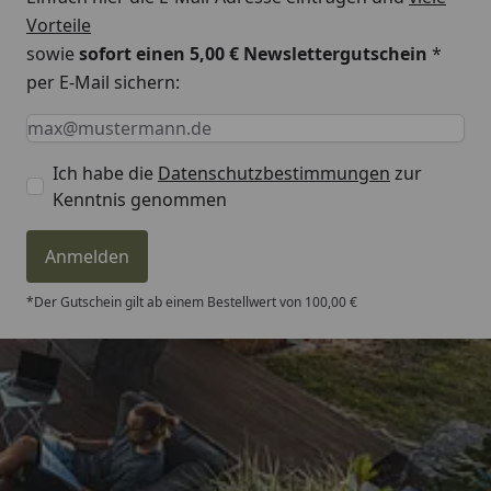
Vorteile
sowie
sofort einen 5,00 € Newslettergutschein
*
per E-Mail sichern:
Keine Eingabe erforderlich
Eingabe erforderlich
E-Mail *
Ich habe die
Datenschutzbestimmungen
zur
Kenntnis genommen
Anmelden
*Der Gutschein gilt ab einem Bestellwert von 100,00 €
Trusted Shops
4,81
/ 5