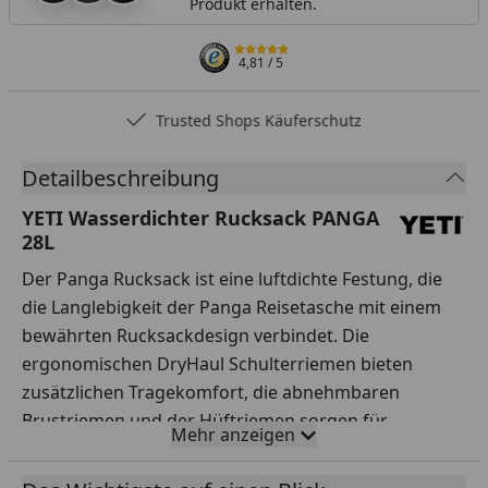
Produkt erhalten.
4,81
/ 5
Trusted Shops Käuferschutz
Detailbeschreibung
YETI Wasserdichter Rucksack PANGA
28L
Der Panga Rucksack ist eine luftdichte Festung, die
die Langlebigkeit der Panga Reisetasche mit einem
bewährten Rucksackdesign verbindet. Die
ergonomischen DryHaul Schulterriemen bieten
zusätzlichen Tragekomfort, die abnehmbaren
Brustriemen und der Hüftriemen sorgen für
Mehr anzeigen
zusätzliche Stabilität und Sicherheit beim Wandern.
Und du musst ihn dir nicht über den Kopf halten,