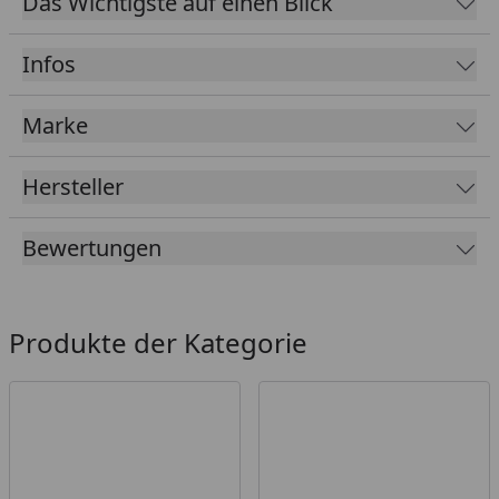
Das Wichtigste auf einen Blick
während du im Wasser watest oder blinzelnd im
Regen stehst, denn er ist zu 100 % wasserdicht und
Infos
so ausgestattet, dass er jeden anderen Rucksack
aussticht.
Marke
Leergewicht 1,8 kg
Hersteller
Bewertungen
Produkte der Kategorie