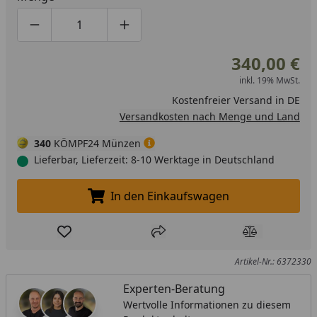
Produktmenge um eins verringern
Produktmenge manuell eingeben
Produktmenge um eins erhöhen
340,00 €
inkl. 19% MwSt.
Kostenfreier Versand in DE
Versandkosten nach Menge und Land
340
KÖMPF24 Münzen
Lieferbar, Lieferzeit: 8-10 Werktage in Deutschland
In den Einkaufswagen
In den Einkaufswagen legen
Produkt zur Wunschliste hinzufügen
Teilen
Produkt Ver
Artikel-Nr.: 6372330
Experten-Beratung
Wertvolle Informationen zu diesem