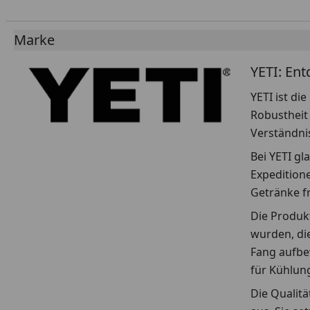
Marke
YETI: Ent
YETI ist di
Robustheit 
Verständni
Bei YETI g
Expedition
Getränke f
Die Produkt
wurden, die
Fang aufbe
für Kühlun
Die Qualitä