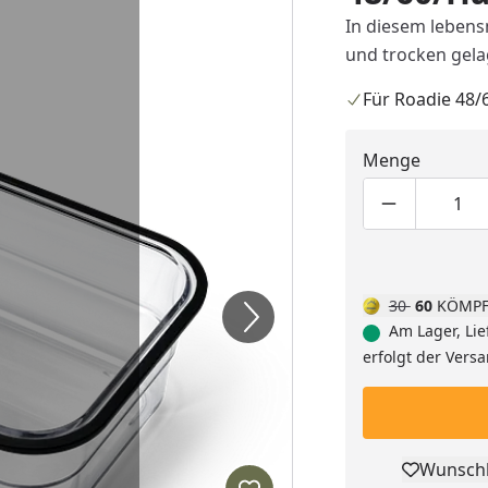
In diesem leben
und trocken gela
Für Roadie 48/
Menge
Produktmen
Pro
30
60
KÖMPF
Am Lager, Lie
erfolgt der Vers
Wunschl
Pro