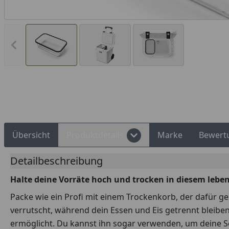
Vorheriges Bild anzeigen
Rechnungskauf
Montageservice
Übersicht
Produktdetails
Marke
Bewert
Detailbeschreibung
Halte deine Vorräte hoch und trocken in diesem lebe
Packe wie ein Profi mit einem Trockenkorb, der dafür gem
verrutscht, während dein Essen und Eis getrennt bleibe
ermöglicht. Du kannst ihn sogar verwenden, um deine S