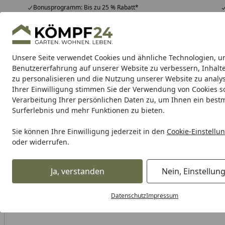
Bonusprogramm: Bis zu 25 % Rabatt*
Hotline
07051 / 9 22 22
4,81
/ 5
Mo-Fr. 8-16 Uhr
25.956 Bewertungen
Unsere Seite verwendet Cookies und ähnliche Technologien, u
Alle Produkte
Highlights
Tipps & Tricks
Alle Produkte
Benutzererfahrung auf unserer Website zu verbessern, Inhalt
zu personalisieren und die Nutzung unserer Website zu analys
Ihrer Einwilligung stimmen Sie der Verwendung von Cookies s
YETI
YETI Kühlboxen & Taschen
YETI Getränkebeh
Verarbeitung Ihrer persönlichen Daten zu, um Ihnen ein best
Surferlebnis und mehr Funktionen zu bieten.
Karibu Pools inkl. gra
Sie können Ihre Einwilligung jederzeit in den
Cookie-Einstellu
oder widerrufen.
Dein Traumpool im Sorglos-Paket: F
Ja, verstanden
Nein, Einstellun
YETI
YETI Kühlboxen
YETI Kühlakkus & Zubehör
YETI 
Startseite
Datenschutz
Impressum