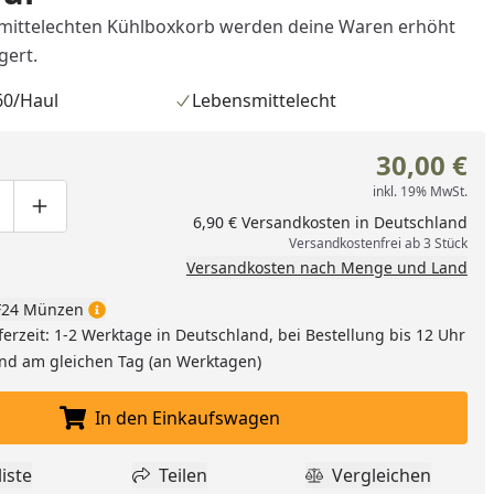
smittelechten Kühlboxkorb werden deine Waren erhöht
gert.
60/Haul
Lebensmittelecht
30,00 €
inkl. 19% MwSt.
ge um eins verringern
duktmenge manuell eingeben
Produktmenge um eins erhöhen
6,90 € Versandkosten in Deutschland
Versandkostenfrei ab 3 Stück
Versandkosten nach Menge und Land
24 Münzen
ferzeit: 1-2 Werktage in Deutschland, bei Bestellung bis 12 Uhr
and am gleichen Tag (an Werktagen)
In den Einkaufswagen
In den Einkaufswagen legen
iste
Teilen
Vergleichen
dukt zur Wunschliste hinzufügen
Teilen
Produkt Vergle