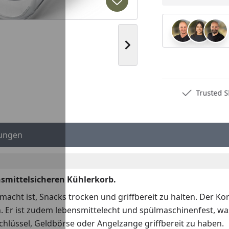
Produkt zur Wunschliste hi
Nächstes Bild anzeigen
Deutschlands bester Händler
Trusted S
ungen
nsmittelsicheren Kühlerkorb.
acht ist, Snacks trocken und griffbereit zu halten. Der Kor
n. Er ist zudem lebensmittelecht und spülmaschinenfest, w
chlüssel, Geldbörse oder Angelzange griffbereit zu haben.