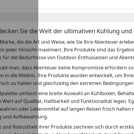
decken Sie die Welt der ultimativen Kühlung und 
e Marke, die die Art und Weise, wie Sie Ihre Abenteuer erlebe
in jeder Hinsicht maximiert. Ihre Produkte sind das Ergebni
s für die Bedürfnisse von Outdoor-Enthusiasten und Abent
laubt man, dass Abenteuer keine Kompromisse erfordern sol
en in die Wildnis. Ihre Produkte wurden entwickelt, um Ih
risch zu halten und gleichzeitig den extremen Bedingungen
palette umfasst eine breite Auswahl an Kühlboxen, Behälte
 Wert auf Qualität, Haltbarkeit und Funktionalität legen. E
wahren oder Lebensmittel auf langen Reisen frisch halten m
g und Aufbewahrung.
t und Robustheit ihrer Produkte zeichnen sich durch erstk