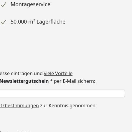
Montageservice
50.000 m² Lagerfläche
dresse eintragen und
viele Vorteile
€ Newslettergutschein
* per E-Mail sichern:
h
utzbestimmungen
zur Kenntnis genommen