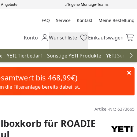
e Angebote
Eigene Montage-Teams
FAQ
Service
Kontakt
Meine Bestellung
Meine Bestellung
Konto
Wunschliste
Einkaufswagen
Mein Konto
Wunschliste
Einkaufswagen
x
YETI Tierbedarf
Sonstige YETI Produkte
YETI Serien
Na
Gesamtwert bis 468,99€)
die Filteranlage bereits dabei ist.
Artikel-Nr.:
6373665
hlboxkorb für ROADIE
ul