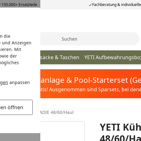
150.000+ Ersatzteile
Fachberatung & individuell
m die
Suche
e und Anzeigen
ieren. Mit
owie der
älter
YETI Rucksäcke & Taschen
YETI Aufbewahrungsbo
mögliches
tis Sandfilteranlage & Pool-Starterset (
ngen
anpassen
ilter&Pflege gratis! Ausgenommen sind Sparsets, bei denen 
gen öffnen
Kühlboxkorb für ROADIE 48/60/Haul
YETI Kü
48/60/Ha