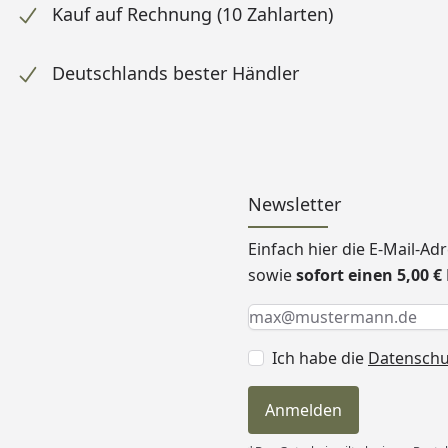
Kauf auf Rechnung (10 Zahlarten)
Deutschlands bester Händler
Newsletter
Einfach hier die E-Mail-A
sowie
sofort einen 5,00 
Keine Eingabe erforderlic
Eingabe erforderlich
E-Mail *
Ich habe die
Datensch
Anmelden