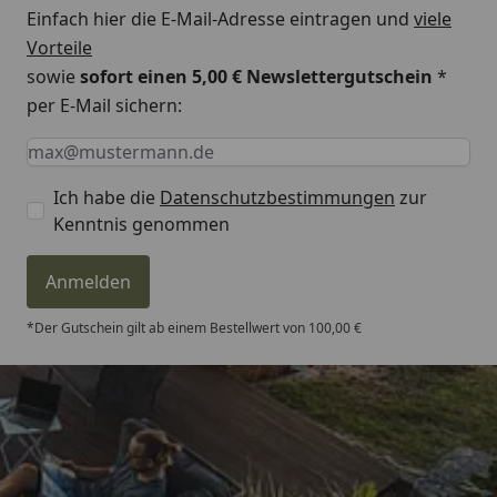
Einfach hier die E-Mail-Adresse eintragen und
viele
Vorteile
sowie
sofort einen 5,00 € Newslettergutschein
*
per E-Mail sichern:
Keine Eingabe erforderlich
Eingabe erforderlich
E-Mail *
Ich habe die
Datenschutzbestimmungen
zur
Kenntnis genommen
Anmelden
*Der Gutschein gilt ab einem Bestellwert von 100,00 €
Trusted Shops