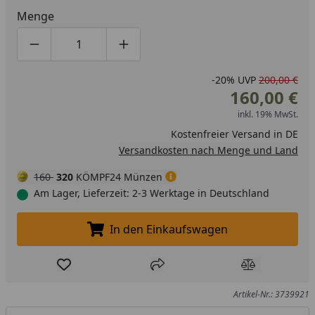
Menge
Produktmenge um eins verringern
Produktmenge manuell eingeben
Produktmenge um eins erhöhen
-20%
UVP
200,00 €
160,00 €
inkl. 19% MwSt.
Kostenfreier Versand in DE
Versandkosten nach Menge und Land
160
320
KÖMPF24 Münzen
Am Lager, Lieferzeit: 2-3 Werktage in Deutschland
In den Einkaufswagen
In den Einkaufswagen legen
Produkt zur Wunschliste hinzufügen
Teilen
Produkt Ver
Artikel-Nr.: 3739921