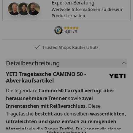
Experten-Beratung
Wertvolle Informationen zu diesem
Produkt erhalten.
4,81
/ 5
Trusted Shops Käuferschutz
Detailbeschreibung
YETI Tragetasche CAMINO 50 -
Abverkaufsartikel
Die legendäre
Camino 50 Carryall verfügt über
herausnehmbare Trenner
sowie
zwei
Innentaschen mit Reißverschluss.
Diese
Tragetasche
besteht aus
demselben
wasserdichten,
ultraleichten und ganz einfach zu reinigenden
Material
wie die Panga Duffel. Du kannst dir sicher
Mehr anzeigen