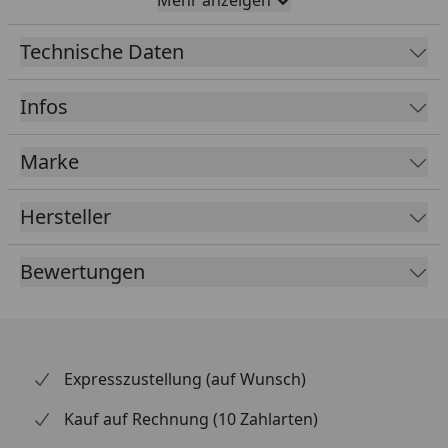
sein, dass deine Ski-Ausrüstung trocken bleibt und
deine Helme und Gurte sicher verstaut sind.
Die
Technische Daten
Camino 50 Carryall
ist auf schwere Ladungen und
große Abenteuer ausgelegt
und
kann alles tragen,
Infos
was du hineinwirfst.
Marke
Hersteller
Bewertungen
Expresszustellung (auf Wunsch)
Kauf auf Rechnung (10 Zahlarten)