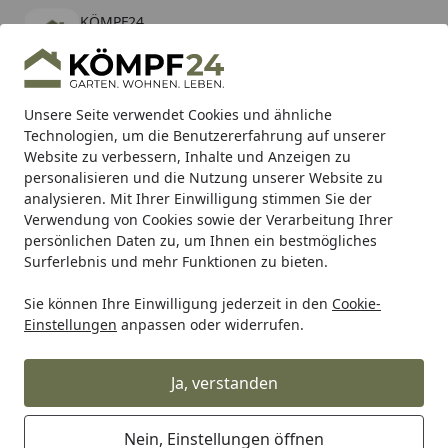
KÖMPF24
Öffnen
Banner schließen
KÖMPF24
kostenlos - Im App Store
Alle Produkte
Mein Konto
Wunschl
Eink
Unsere Seite verwendet Cookies und ähnliche
Technologien, um die Benutzererfahrung auf unserer
Hotline
4,81
/ 5
Suchen
Website zu verbessern, Inhalte und Anzeigen zu
personalisieren und die Nutzung unserer Website zu
analysieren. Mit Ihrer Einwilligung stimmen Sie der
Karibu Pools inkl. gratis Sandfilteranlage & Pool-
Verwendung von Cookies sowie der Verarbeitung Ihrer
Starterset (Gesamtwert bis 468,99€)
persönlichen Daten zu, um Ihnen ein bestmögliches
Surferlebnis und mehr Funktionen zu bieten.
Sie können Ihre Einwilligung jederzeit in den
Cookie-
Freizeit & Sport
Rucksäcke & Taschen
YETI Tragetasche 
Einstellungen
anpassen oder widerrufen.
Startseite
YETI Tragetasche CAMINO 50 -
Abverkaufsartikel
Ja, verstanden
Nein, Einstellungen öffnen