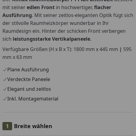
You
mit seiner
edlen Front
in hochwertiger,
flacher
Ausführung
. Mit seiner zeitlos-eleganten Optik fügt sich
der stilvolle Raumheizkörper wunderbar in Ihr
Raumdesign ein. Hinter der schicken Front verbergen
sich
leistungsstarke Vertikalpaneele
.
Verfügbare Größen (H x B x T): 1800 mm x 445 mm
|
595
mm x 63 mm
Plane Ausführung
Verdeckte Paneele
Elegant und zeitlos
Inkl. Montagematerial
Breite wählen