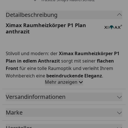
Detailbeschreibung
Ximax Raumheizkörper P1 Plan
anthrazit
Stilvoll und modern: der
Ximax Raumheizkörper P1
Plan in edlem
Anthrazit
sorgt mit seiner
flachen
Front
für eine tolle Raumoptik und verleiht Ihrem
Wohnbereich eine
beeindruckende Eleganz
.
Mehr anzeigen
Darüber hinaus kann der Designheizkörper als
praktische Magnettafel
verwendet werden. Durch
Versandinformationen
sein zeitlos-elegantes Design passt er zu denkbar
vielen Einrichtungsstilen und lässt sich dank
Marke
praktischem Mittenanschluss auch in komplizierten
Einbausituationen einfach montieren.