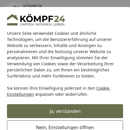
KÖMPF24
Öffnen
Banner schließen
KÖMPF24
kostenlos - Im App Store
Alle Produkte
Mein Konto
Wunschl
Eink
Unsere Seite verwendet Cookies und ähnliche
Technologien, um die Benutzererfahrung auf unserer
Hotline
4,81
/ 5
Suchen
Website zu verbessern, Inhalte und Anzeigen zu
personalisieren und die Nutzung unserer Website zu
analysieren. Mit Ihrer Einwilligung stimmen Sie der
Karibu Pools inkl. gratis Sandfilteranlage & Pool-
Verwendung von Cookies sowie der Verarbeitung Ihrer
Starterset (Gesamtwert bis 468,99€)
persönlichen Daten zu, um Ihnen ein bestmögliches
Surferlebnis und mehr Funktionen zu bieten.
Sie können Ihre Einwilligung jederzeit in den
Cookie-
Ximax
Ximax Design-Heizkörper
Ximax Raumheizkörper
Einstellungen
anpassen oder widerrufen.
Startseite
Ximax Raumheizkörper P1 Plan
anthrazit
Ja, verstanden
Nein, Einstellungen öffnen