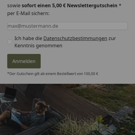
Abstand Wand bis Mitte
ca. 41 mm
sowie
sofort einen 5,00 € Newslettergutschein
*
Gewinde:
per E-Mail sichern:
Keine Eingabe erforderlich
Eingabe erforderlich
E-Mail *
Abstand Wand bis
ca. 74 mm
Vorderkante Heizkörper:
Ich habe die
Datenschutzbestimmungen
zur
Für elektrischen bzw.
Ja
Kenntnis genommen
Mischbetrieb geeignet:
Anmelden
Garantie:
10 Jahre
*Der Gutschein gilt ab einem Bestellwert von 100,00 €
Trusted Shops
4,81
/ 5