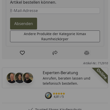
Artikel bestellen können.
Keine Eingabe erforderlich
Eingabe erforderlich
Absenden
Andere Produkte der Kategorie Ximax
Raumheizkörper
Produkt zur Wunschliste hinzufügen
Teilen
Produkt Ver
Artikel-Nr.: 712910
Online
Experten-Beratung
Anrufen, beraten lassen und
telefonisch bestellen.
4,81
/ 5
Trusted Shops Käuferschutz