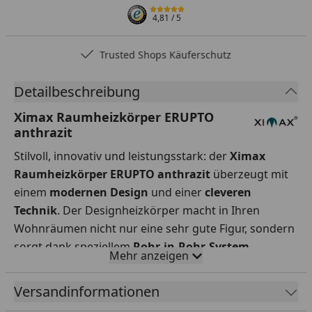
4,81
/ 5
Trusted Shops Käuferschutz
Detailbeschreibung
Ximax Raumheizkörper ERUPTO
anthrazit
Stilvoll, innovativ und leistungsstark: der
Ximax
Raumheizkörper ERUPTO anthrazit
überzeugt mit
einem
modernen Design
und einer
cleveren
Technik
. Der Designheizkörper macht in Ihren
Wohnräumen nicht nur eine sehr gute Figur, sondern
sorgt dank speziellem
Rohr-in-Rohr-System
Mehr anzeigen
gleichzeitig für angenehme Wärme.
Versandinformationen
Funktionsweise des Rohr-in-Rohr-System: