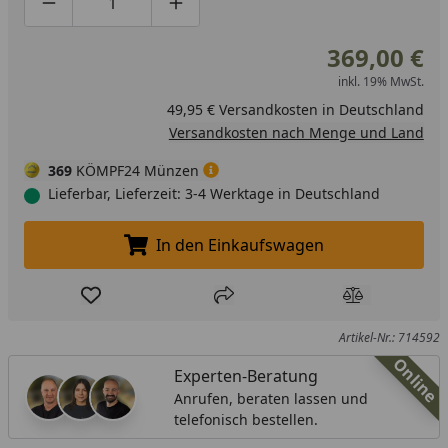
Produktmenge um eins verringern
Produktmenge manuell eingeben
Produktmenge um eins erhöhen
369,00 €
inkl. 19% MwSt.
49,95 € Versandkosten in Deutschland
Versandkosten nach Menge und Land
369
KÖMPF24 Münzen
Lieferbar, Lieferzeit: 3-4 Werktage in Deutschland
In den Einkaufswagen
In den Einkaufswagen legen
Produkt zur Wunschliste hinzufügen
Teilen
Produkt Ver
Artikel-Nr.: 714592
Online
Experten-Beratung
Anrufen, beraten lassen und
telefonisch bestellen.