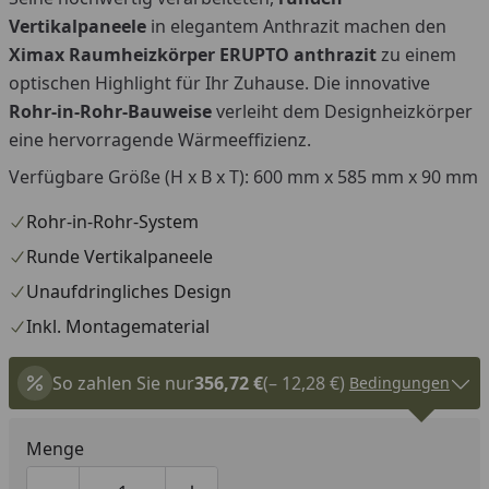
You
Vertikalpaneele
in elegantem Anthrazit machen den
Ximax Raumheizkörper ERUPTO anthrazit
zu einem
optischen Highlight für Ihr Zuhause. Die innovative
Rohr-in-Rohr-Bauweise
verleiht dem Designheizkörper
eine hervorragende Wärmeeffizienz.
Verfügbare Größe (H x B x T): 600 mm x 585 mm x 90 mm
Rohr-in-Rohr-System
Runde Vertikalpaneele
Unaufdringliches Design
Inkl. Montagematerial
So zahlen Sie nur
356,72 €
(– 12,28 €)
Bedingungen
Menge