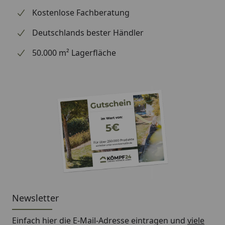
Material & Farbe
Kostenlose Fachberatung
Material:
Stahl
Deutschlands bester Händler
Farbe:
Anthrazit
50.000 m² Lagerfläche
Beschichtung:
pulverbeschichtet
Technische Daten
Vorlaufposition:
unten links, oben links,
unten rechts, oben
rechts
Rücklaufposition:
unten links, oben links,
unten rechts, oben
Newsletter
rechts
Einfach hier die E-Mail-Adresse eintragen und
viele