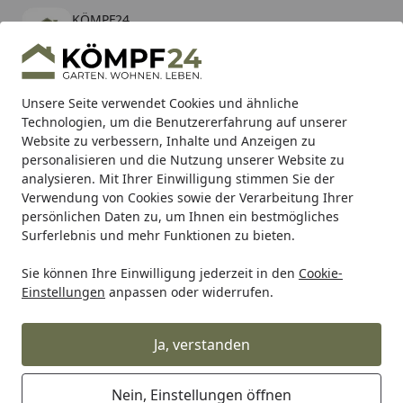
KÖMPF24
Öffnen
Banner schließen
KÖMPF24
kostenlos - Im App Store
Alle Produkte
Mein Konto
Wunschl
Eink
Unsere Seite verwendet Cookies und ähnliche
Technologien, um die Benutzererfahrung auf unserer
Hotline
4,81
/ 5
Suchen
Website zu verbessern, Inhalte und Anzeigen zu
personalisieren und die Nutzung unserer Website zu
analysieren. Mit Ihrer Einwilligung stimmen Sie der
Karibu Pools inkl. gratis Sandfilteranlage & Pool-
Verwendung von Cookies sowie der Verarbeitung Ihrer
Starterset (Gesamtwert bis 468,99€)
persönlichen Daten zu, um Ihnen ein bestmögliches
Surferlebnis und mehr Funktionen zu bieten.
Sie können Ihre Einwilligung jederzeit in den
Cookie-
Ximax
Ximax Design-Heizkörper
Ximax Raumheizkörper
Einstellungen
anpassen oder widerrufen.
Startseite
Ximax Raumheizkörper ERUPTO
anthrazit
Ja, verstanden
Nein, Einstellungen öffnen