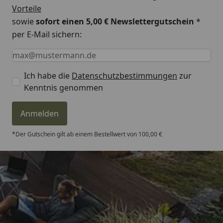
Gewinde:
1/2 Zoll
Vorteile
sowie
sofort einen 5,00 € Newslettergutschein
*
Betriebsdruck:
max. 10 bar
per E-Mail sichern:
Betriebstemperatur:
max. 110°C
Keine Eingabe erforderlich
Eingabe erforderlich
E-Mail *
Nabenabstand:
Breite +
Ich habe die
Datenschutzbestimmungen
zur
Anschlussabstand
Kenntnis genommen
Ventile
Abstand Wand bis
ca. 41 mm
Anmelden
Mitte Gewinde:
*Der Gutschein gilt ab einem Bestellwert von 100,00 €
Abstand Wand bis
ca. 116 mm
Vorderkante
Heizkörper:
Für elektrischen bzw.
Ja
Trusted Shops
Mischbetrieb
geeignet:
4,81
/ 5