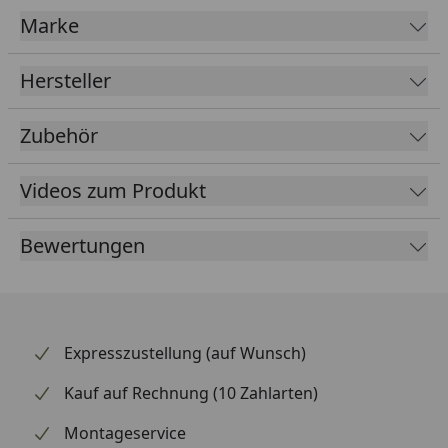
Marke
Hersteller
Zubehör
Videos zum Produkt
Bewertungen
Abmessung & Leistung:
Maße ( Höhe x Breite x Tiefe ) in
600 x 585 x
mm:
90
Expresszustellung (auf Wunsch)
Leistung in Watt:
672 W
Kauf auf Rechnung (10 Zahlarten)
Montageservice