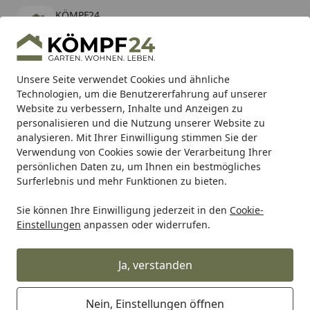
KÖMPF24
Öffnen
Banner schließen
KÖMPF24
kostenlos - Im App Store
Alle Produkte
Mein Konto
Wunschl
Eink
Unsere Seite verwendet Cookies und ähnliche
Technologien, um die Benutzererfahrung auf unserer
Hotline
4,81
/ 5
Suchen
Website zu verbessern, Inhalte und Anzeigen zu
personalisieren und die Nutzung unserer Website zu
analysieren. Mit Ihrer Einwilligung stimmen Sie der
Karibu Pools inkl. gratis Sandfilteranlage & Pool-
Verwendung von Cookies sowie der Verarbeitung Ihrer
Starterset (Gesamtwert bis 468,99€)
persönlichen Daten zu, um Ihnen ein bestmögliches
Surferlebnis und mehr Funktionen zu bieten.
Sie können Ihre Einwilligung jederzeit in den
Cookie-
Ximax
Ximax Design-Heizkörper
Ximax Badheizkörper
Einstellungen
anpassen oder widerrufen.
Startseite
Ximax Badheizkörper HEKTOR-SA
Ja, verstanden
Nein, Einstellungen öffnen