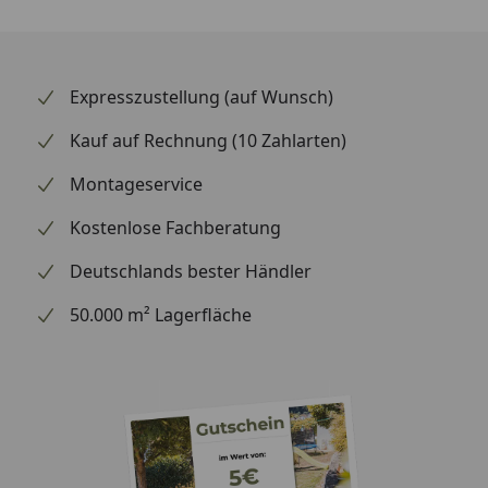
Expresszustellung (auf Wunsch)
Material & Farbe
Kauf auf Rechnung (10 Zahlarten)
Material:
Stahl
Montageservice
Farbe:
Weiß
Kostenlose Fachberatung
Beschichtung:
pulverbeschichtet
Deutschlands bester Händler
50.000 m² Lagerfläche
Technische Daten
Vorlaufposition:
unten links, unten
rechts
Rücklaufposition:
unten links, unten
rechts, seitlich rechts