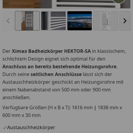
Vorheriges Bild anzeigen
Näc
Der
Ximax Badheizkörper HEKTOR-SA
in klassischem,
You
schlichtem Design eignet sich optimal für den
Anschluss an bereits bestehende Heizungsrohre
.
Durch seine
seitlichen Anschlüsse
lässt sich der
Austauschheizkörper geschickt an Heizungsrohre mit
einem Nabenabstand von 500 mm oder 900 mm
anschließen.
Verfügbare Größen (H x B x T): 1616 mm
|
1838 mm x
600 mm x 30 mm
Austauschheizkörper