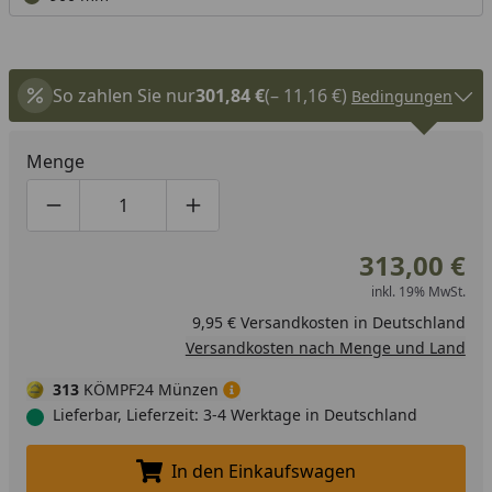
So zahlen Sie nur
301,84 €
(– 11,16 €)
Bedingungen
Menge
Produktmenge um eins verringern
Produktmenge manuell eingeben
Produktmenge um eins erhöhen
313,00 €
inkl. 19% MwSt.
9,95 € Versandkosten in Deutschland
Versandkosten nach Menge und Land
313
KÖMPF24 Münzen
Lieferbar, Lieferzeit: 3-4 Werktage in Deutschland
In den Einkaufswagen
In den Einkaufswagen legen