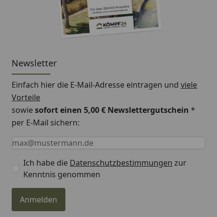
unten
Gewinde:
1/2 Zoll
Leistung:
676 bis 1028 Watt
Newsletter
Betriebsdruck:
max. 10 bar
Einfach hier die E-Mail-Adresse eintragen und
viele
Betriebstemperatur:
max. 110°C
Vorteile
Nabenabstand:
500 mm, 900 mm
sowie
sofort einen 5,00 € Newslettergutschein
*
per E-Mail sichern:
Abstand Wand bis
ca. 64-86 mm
Keine Eingabe erforderlich
Eingabe erforderlich
E-Mail *
Mitte Gewinde:
Abstand Wand bis
ca. 79-101 mm
Ich habe die
Datenschutzbestimmungen
zur
Vorderkante
Kenntnis genommen
Heizkörper:
Anmelden
Für elektrischen bzw.
Ja
Mischbetrieb