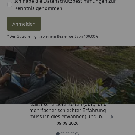
Ich habe die
Datenschutzbestimmungen
zur
Kenntnis genommen
Anmelden
*Der Gutschein gilt ab einem Bestellwert von 100,00 €
Trusted Shops
4,81
/ 5
„Sehr gute Qualitäts-Markenware,
realistische Lieferzeiten (aufgrund
mehrfacher schlechter Erfahrung
muss ich dies erwähnen) und: bei
Kritik kommt die Antwort
09.08.2026
offensichtlich von einem
Menschen mit Verstand und nicht