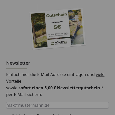
Newsletter
Einfach hier die E-Mail-Adresse eintragen und
viele
Vorteile
sowie
sofort einen 5,00 € Newslettergutschein
*
per E-Mail sichern:
Keine Eingabe erforderlich
Eingabe erforderlich
E-Mail *