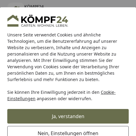
KÖMPF24
Öffnen
Banner schließen
KÖMPF24
kostenlos - Im App Store
Alle Produkte
Mein Konto
Wunschl
Eink
Unsere Seite verwendet Cookies und ähnliche
Technologien, um die Benutzererfahrung auf unserer
Hotline
4,81
/ 5
Suchen
Website zu verbessern, Inhalte und Anzeigen zu
personalisieren und die Nutzung unserer Website zu
analysieren. Mit Ihrer Einwilligung stimmen Sie der
Karibu Pools inkl. gratis Sandfilteranlage & Pool-
Verwendung von Cookies sowie der Verarbeitung Ihrer
Starterset (Gesamtwert bis 468,99€)
persönlichen Daten zu, um Ihnen ein bestmögliches
Surferlebnis und mehr Funktionen zu bieten.
Sie können Ihre Einwilligung jederzeit in den
Cookie-
Grill
Grillzubehör nach Marken
Zubehör für weitere Gri
Einstellungen
anpassen oder widerrufen.
Startseite
WWOO Holzkiste mit
Handtuchhalter (geschraubt) für
Ja, verstanden
unter das Waschbecken (58 x 42 x
24 cm)
Nein, Einstellungen öffnen