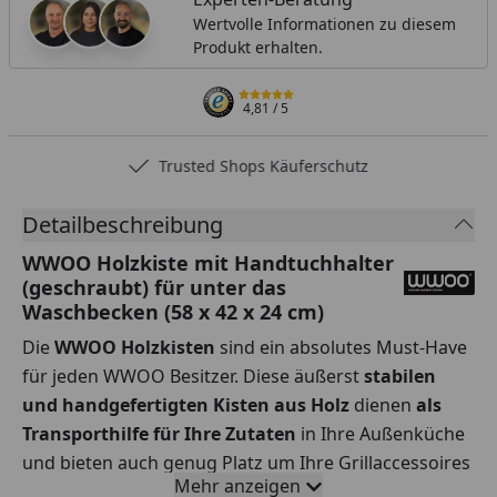
Wertvolle Informationen zu diesem
Produkt erhalten.
4,81
/ 5
Trusted Shops Käuferschutz
Detailbeschreibung
WWOO Holzkiste mit Handtuchhalter
(geschraubt) für unter das
Waschbecken (58 x 42 x 24 cm)
Die
WWOO Holzkisten
sind ein absolutes Must-Have
für jeden WWOO Besitzer. Diese äußerst
stabilen
und handgefertigten Kisten aus Holz
dienen
als
Transporthilfe für Ihre Zutaten
in Ihre Außenküche
und bieten auch genug Platz um Ihre Grillaccessoires
Mehr anzeigen
und Ihr Zubehör sinnvoll zu verstauen. Die