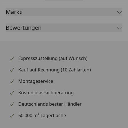
dekorativen Kisten
runden das individuelle Design
Marke
der WWOO ab.
Bewertungen
Expresszustellung (auf Wunsch)
Kauf auf Rechnung (10 Zahlarten)
Montageservice
Kostenlose Fachberatung
Deutschlands bester Händler
50.000 m² Lagerfläche