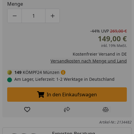
Menge
Produktmenge um eins verringern
Produktmenge manuell eingeben
Produktmenge um eins erhöhen
-44%
UVP
269,00 €
149,00 €
inkl. 19% MwSt.
Kostenfreier Versand in DE
Versandkosten nach Menge und Land
149
KÖMPF24 Münzen
Am Lager, Lieferzeit: 1-2 Werktage in Deutschland
In den Einkaufswagen
In den Einkaufswagen legen
Produkt zur Wunschliste hinzufügen
Teilen
Produkt Ver
Artikel-Nr.: 2134482
Experten-Beratung