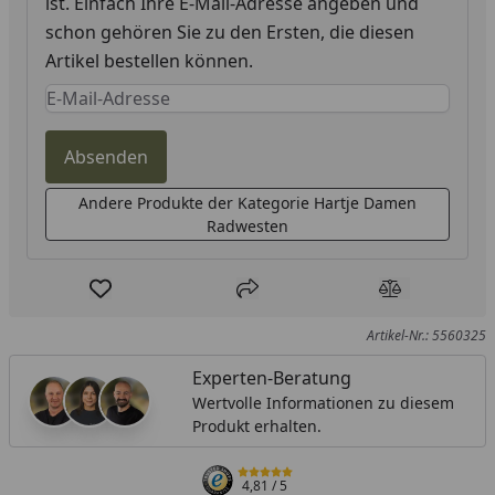
ist. Einfach Ihre E-Mail-Adresse angeben und
schon gehören Sie zu den Ersten, die diesen
Artikel bestellen können.
Keine Eingabe erforderlich
Eingabe erforderlich
Absenden
Andere Produkte der Kategorie Hartje Damen
Radwesten
Produkt zur Wunschliste hinzufügen
Teilen
Produkt Ver
Artikel-Nr.: 5560325
Experten-Beratung
Wertvolle Informationen zu diesem
Produkt erhalten.
4,81
/ 5