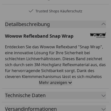
Trusted Shops Käuferschutz
Detailbeschreibung
Wowow Reflexband Snap Wrap
Entdecken Sie das Wowow Reflexband "Snap Wrap",
eine innovative Lösung für Ihre Sicherheit bei
schlechten Lichtverhältnissen. Dieses Band zeichnet
sich durch sein 3M-Hochglanz Reflexmaterial aus, das
für hervorragende Sichtbarkeit sorgt. Dank des
cleveren Klemmmechanismus lässt es sich mühelos
an den Durchmesser Ihres Arms oder Beins
Mehr anzeigen
anpassen, sodass es stets perfekt sitzt. Die SB-
Verpackung garantiert, dass Ihr Produkt sicher und
Technische Daten
in einwandfreiem Zustand bei Ihnen ankommt.
Zudem erfüllt das Wowow Reflexband die strengen
Versandinformationen