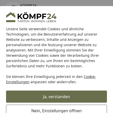
KÖMPF24
Öffnen
Banner schließen
KÖMPF24
kostenlos - Im App Store
Alle Produkte
Mein Konto
Wunschl
Eink
Unsere Seite verwendet Cookies und ähnliche
Technologien, um die Benutzererfahrung auf unserer
Hotline
4,81
/ 5
Suchen
Website zu verbessern, Inhalte und Anzeigen zu
personalisieren und die Nutzung unserer Website zu
analysieren. Mit Ihrer Einwilligung stimmen Sie der
Karibu Pools inkl. gratis Sandfilteranlage & Pool-
Verwendung von Cookies sowie der Verarbeitung Ihrer
Starterset (Gesamtwert bis 468,99€)
persönlichen Daten zu, um Ihnen ein bestmögliches
Surferlebnis und mehr Funktionen zu bieten.
Sie können Ihre Einwilligung jederzeit in den
Cookie-
Hartje
Hartje Fahrradbekleidung
Hartje Damen Radbekl
Einstellungen
anpassen oder widerrufen.
Startseite
Wowow Reflexband Snap Wrap
Ja, verstanden
Nein, Einstellungen öffnen