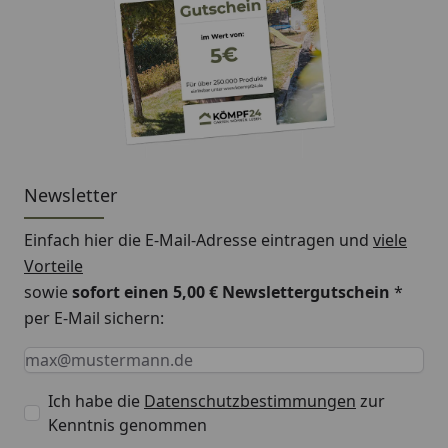
Newsletter
Einfach hier die E-Mail-Adresse eintragen und
viele
Vorteile
sowie
sofort einen 5,00 € Newslettergutschein
*
per E-Mail sichern:
Keine Eingabe erforderlich
Eingabe erforderlich
E-Mail *
Ich habe die
Datenschutzbestimmungen
zur
Kenntnis genommen