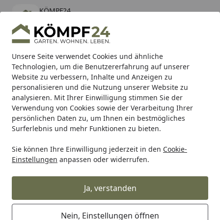
KÖMPF24
Öffnen
Banner schließen
KÖMPF24
kostenlos - Im App Store
Alle Produkte
Mein Konto
Wunschl
Eink
Unsere Seite verwendet Cookies und ähnliche
Technologien, um die Benutzererfahrung auf unserer
Hotline
4,81
/ 5
Suchen
Website zu verbessern, Inhalte und Anzeigen zu
personalisieren und die Nutzung unserer Website zu
analysieren. Mit Ihrer Einwilligung stimmen Sie der
Karibu Pools inkl. gratis Sandfilteranlage & Pool-
Verwendung von Cookies sowie der Verarbeitung Ihrer
Starterset (Gesamtwert bis 468,99€)
persönlichen Daten zu, um Ihnen ein bestmögliches
Surferlebnis und mehr Funktionen zu bieten.
Sie können Ihre Einwilligung jederzeit in den
Cookie-
Tierbedarf & Tiernahrung
Katzenbedarf
Katzenfutter
Einstellungen
anpassen oder widerrufen.
Startseite
WOW Adult Rind
Katzentrockenfutter
Ja, verstanden
Nein, Einstellungen öffnen