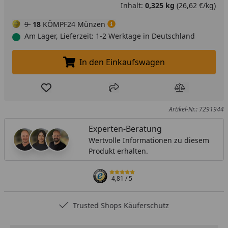
Inhalt:
0,325 kg
(26,62 €/kg)
9
18
KÖMPF24 Münzen
Am Lager, Lieferzeit: 1-2 Werktage in Deutschland
In den Einkaufswagen
In den Einkaufswagen legen
Produkt zur Wunschliste hinzufügen
Teilen
Produkt Ver
Artikel-Nr.: 7291944
Experten-Beratung
Wertvolle Informationen zu diesem
Produkt erhalten.
4,81
/ 5
Trusted Shops Käuferschutz