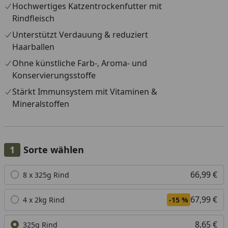
Hochwertiges Katzentrockenfutter mit
Rindfleisch
Unterstützt Verdauung & reduziert
Haarballen
Ohne künstliche Farb-, Aroma- und
Konservierungsstoffe
Stärkt Immunsystem mit Vitaminen &
Mineralstoffen
Sorte wählen
Alle anzeigen (4)
66,99 €
8 x 325g Rind
67,99 €
4 x 2kg Rind
-15 %
8,65 €
325g Rind