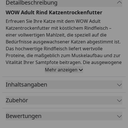
Detailbeschreibung
WOW Adult Rind Katzentrockenfutter
Erfreuen Sie Ihre Katze mit dem WOW Adult
Katzentrockenfutter mit köstlichem Rindfleisch –
einer vollwertigen Mahlzeit, die speziell auf die
Bedürfnisse ausgewachsener Katzen abgestimmt ist.
Das hochwertige Rindfleisch liefert wertvolle
Proteine, die maßgeblich zum Muskelaufbau und zur
Vitalität Ihrer Samtpfote beitragen. Die ausgewogene
Rezeptur versorgt Ihre Katze zusätzlich mit
Mehr anzeigen
essenziellen Vitaminen und Mineralstoffen, die das
Immunsystem stärken und das Wohlbefinden
Inhaltsangaben
fördern. Dank einer optimalen Kombination aus Fett
und Ballaststoffen wird die Verdauung sanft
Zubehör
unterstützt und die Bildung von Haarballen effektiv
verringert. Frei von künstlichen Farb-, Aroma- und
Bewertungen
Konservierungsstoffen bietet dieses Trockenfutter
eine natürliche Ernährung, die Ihre Katze