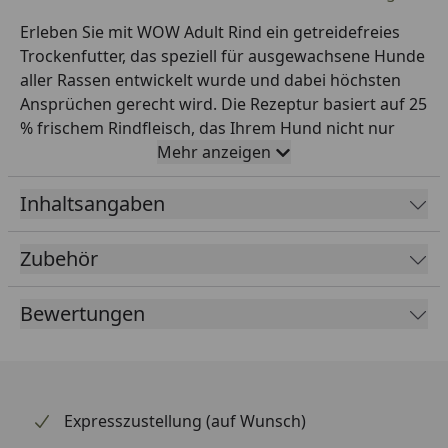
Erleben Sie mit WOW Adult Rind ein getreidefreies
Trockenfutter, das speziell für ausgewachsene Hunde
aller Rassen entwickelt wurde und dabei höchsten
Ansprüchen gerecht wird. Die Rezeptur basiert auf 25
% frischem Rindfleisch, das Ihrem Hund nicht nur
wertvolle Proteine liefert, sondern auch für
Mehr anzeigen
unwiderstehlichen Geschmack sorgt. Ergänzt wird
dieses single-Protein Futter durch vitalstoffreiches
Inhaltsangaben
Gemüse wie Apfel, Spinat und Rote Rübe sowie
Kartoffeln und Süßkartoffeln – perfekt abgestimmt
Zubehör
auf sensible Mägen. Natürliche Präbiotika wie FOS
und MOS fördern die Darmgesundheit Ihres treuen
Bewertungen
Begleiters, während Omega-3- und Omega-6-
Fettsäuren für ein glänzendes Fell und eine gesunde
Haut sorgen. Hergestellt in Österreich ganz ohne
künstliche Zusätze, schenkt WOW Adult Rind Ihrem
Hund pure Energie und Wohlbefinden – ein
Expresszustellung (auf Wunsch)
Geschmackserlebnis, das Sie ihm jederzeit gern