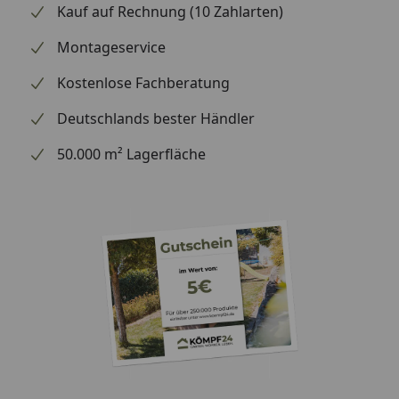
Kauf auf Rechnung (10 Zahlarten)
anbieten. Wichtigste Produktfakten: - Produkttyp:
Getreidefreies Trockenfutter für ausgewachsene
Montageservice
Hunde aller Rassen - Hauptzutaten: 42 % Rind (davon
25 % frisches Rindfleisch), Kartoffeln, Süßkartoffeln,
Kostenlose Fachberatung
Apfel, Spinat, Rote Rübe - Gewicht: 6 kg,
Deutschlands bester Händler
Krokettengröße: 12 mm - Nährwerte (Auswahl):
Rohprotein 26 %, Rohfett 15 %, Rohfaser 2,5 %,
50.000 m² Lagerfläche
Calcium 1 %, Phosphor 0,75 % - Besondere Vorteile:
Single-Protein, Präbiotika (FOS/MOS), Yucca
(geruchsmindernd), Omega-3- und Omega-6-
Fettsäuren, ohne künstliche Zusätze - Herkunft: 100 %
österreichische Herstellung Mit WOW Adult Rind
schenken Sie Ihrem Hund nicht nur optimale
Nährstoffe, sondern auch pure Lebensfreude und
vitales Wohlbefinden.