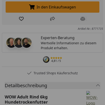
In den Einkaufswagen
In den Einkaufswagen legen
Produkt zur Wunschliste hinzufügen
Teilen
Produkt Ver
Artikel-Nr.: 8771735
Experten-Beratung
Wertvolle Informationen zu diesem
Produkt erhalten.
4,81
/ 5
Trusted Shops Käuferschutz
Detailbeschreibung
WOW Adult Rind 6kg
Hundetrockenfutter