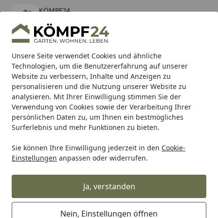
KÖMPF24
Öffnen
Banner schließen
KÖMPF24
kostenlos - Im App Store
Alle Produkte
Mein Konto
Wunschl
Eink
Unsere Seite verwendet Cookies und ähnliche
Technologien, um die Benutzererfahrung auf unserer
Hotline
4,81
/ 5
Suchen
Website zu verbessern, Inhalte und Anzeigen zu
personalisieren und die Nutzung unserer Website zu
analysieren. Mit Ihrer Einwilligung stimmen Sie der
Karibu Pools inkl. gratis Sandfilteranlage & Pool-
Verwendung von Cookies sowie der Verarbeitung Ihrer
Starterset (Gesamtwert bis 468,99€)
persönlichen Daten zu, um Ihnen ein bestmögliches
Surferlebnis und mehr Funktionen zu bieten.
Sie können Ihre Einwilligung jederzeit in den
Cookie-
Tierbedarf & Tiernahrung
Hundebedarf
Hundefutter
Einstellungen
anpassen oder widerrufen.
Startseite
WOW Adult Rind 6kg
Hundetrockenfutter
Ja, verstanden
Nein, Einstellungen öffnen