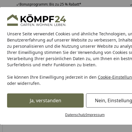
Bonusprogramm: Bis zu 25 % Rabatt*
Hotline
07051 / 9 22 22
4,81
/ 5
Mo-Fr. 8-16 Uhr
25.948 Bewertungen
Unsere Seite verwendet Cookies und ähnliche Technologien, u
Alle Produkte
Highlights
Tipps & Tricks
Alle Produkte
Benutzererfahrung auf unserer Website zu verbessern, Inhalt
zu personalisieren und die Nutzung unserer Website zu analys
Ihrer Einwilligung stimmen Sie der Verwendung von Cookies s
Tierbedarf & Tiernahrung
Hunde
Katzen
Kleint
Verarbeitung Ihrer persönlichen Daten zu, um Ihnen ein best
Surferlebnis und mehr Funktionen zu bieten.
Karibu Pools inkl. gra
Sie können Ihre Einwilligung jederzeit in den
Cookie-Einstellu
oder widerrufen.
Dein Traumpool im Sorglos-Paket: F
Ja, verstanden
Nein, Einstellun
Tierbedarf & Tiernahrung
Hundebedarf
Hundeschlafplä
Startseite
Datenschutz
Impressum