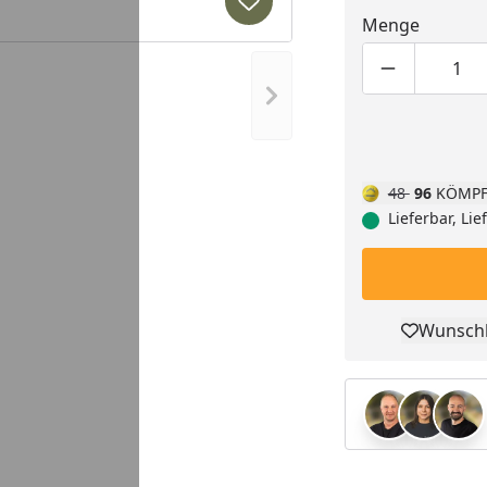
Produkt zur Wunschliste hi
Menge
Produktmen
Pro
Nächstes Bild anzeigen
48
96
KÖMPF
Lieferbar, Li
Wunschl
Pro