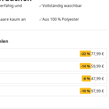
erfähig und
Vollständig waschbar
aare kaum an
Aus 100 % Polyester
hlen
77,99 €
-22 %
59,99 €
-14 %
47,99 €
-6 %
97,99 €
-10 %