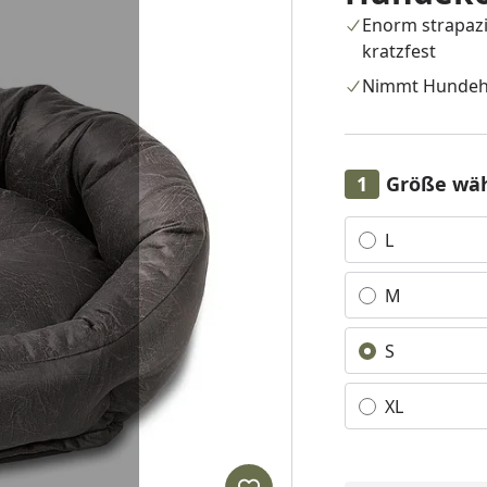
Enorm strapazi
kratzfest
Nimmt Hundeh
Größe wä
Alle anzeigen (4)
L
M
S
XL