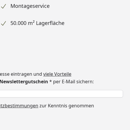
Montageservice
50.000 m² Lagerfläche
dresse eintragen und
viele Vorteile
€ Newslettergutschein
* per E-Mail sichern:
h
utzbestimmungen
zur Kenntnis genommen