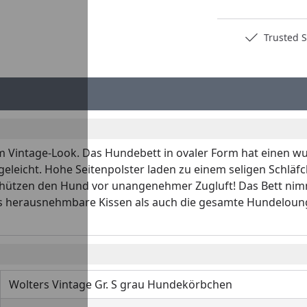
Deutschlands bester Händler
Trusted S
im Vintage-Look. Das Hundebett in ovaler Form hat einen w
egeleicht. Hohe Seitenpolster laden zu einem seligen Schläf
 schützen den Hund vor unangenehmer Zugluft! Das Bett ni
herausnehmbare Kissen als auch die gesamte Hundelounge 
Wolters Vintage Gr. S grau Hundekörbchen