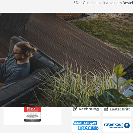
*Der Gutschein gilt ab einem Bestel
Versand
itung wurde
edigt“
6
Akzeptierte Zahlungsa