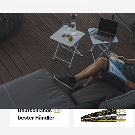
Trusted Shops
„- Retouren Bearbe
umgehend erl
4,81
/ 5
04.08.202
25.948 Bewertungen
Auszeichnungen