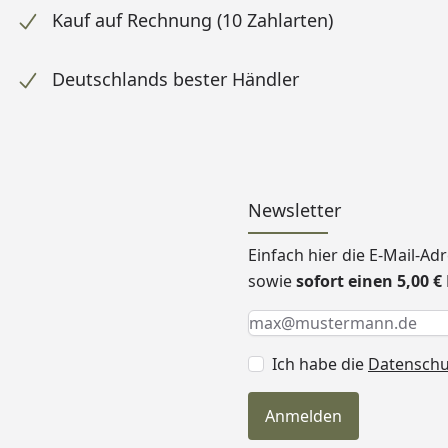
Kauf auf Rechnung (10 Zahlarten)
Deutschlands bester Händler
Newsletter
Einfach hier die E-Mail-A
sowie
sofort einen 5,00 
Keine Eingabe erforderlic
Eingabe erforderlich
E-Mail *
Ich habe die
Datensch
Anmelden