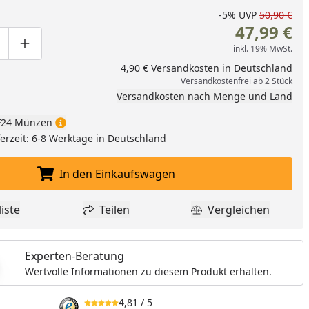
nzufügen
-5%
UVP
50,90 €
47,99 €
inkl. 19% MwSt.
ge um eins verringern
duktmenge manuell eingeben
Produktmenge um eins erhöhen
4,90 € Versandkosten in Deutschland
Versandkostenfrei ab 2 Stück
Versandkosten nach Menge und Land
24 Münzen
eferzeit: 6-8 Werktage in Deutschland
In den Einkaufswagen
In den Einkaufswagen legen
iste
Teilen
Vergleichen
dukt zur Wunschliste hinzufügen
Teilen
Produkt Vergle
Experten-Beratung
Wertvolle Informationen zu diesem Produkt erhalten.
4,81
/ 5