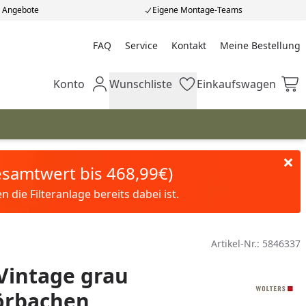
e Angebote
Eigene Montage-Teams
FAQ
Service
Kontakt
Meine Bestellung
Meine Bestellung
Konto
Wunschliste
Einkaufswagen
Mein Konto
Wunschliste
Einkaufswagen
Gesamtwert bis 468,99€)
die Filteranlage bereits dabei ist.
Artikel-Nr.:
5846337
Vintage grau
rbachen