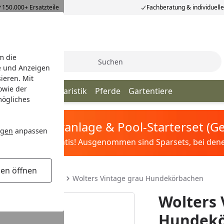
150.000+ Ersatzteile
Fachberatung & individuell
m die
Suche
e und Anzeigen
ieren. Mit
owie der
iere
Vögel
Aquaristik
Pferde
Gartentiere
mögliches
tis Sandfilteranlage & Pool-Starterset (
ngen
anpassen
ilter&Pflege gratis! Ausgenommen sind Sparsets, bei denen 
gen öffnen
tze
Hundebetten
Wolters Vintage grau Hundekörbachen
Wolters 
Hundekö