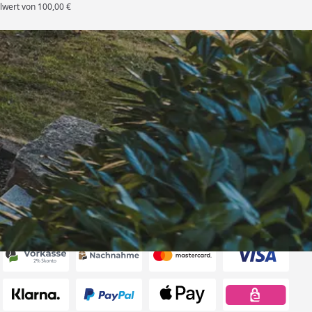
lwert von 100,00 €
rten