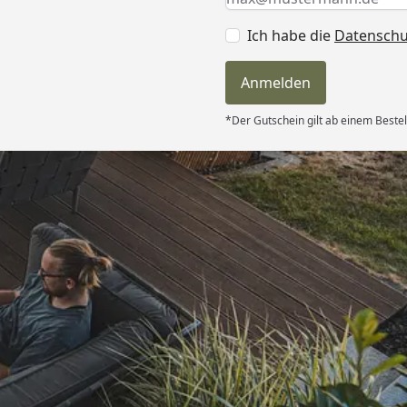
Ich habe die
Datensch
Anmelden
*Der Gutschein gilt ab einem Bestel
Versand
itung wurde
edigt“
6
Akzeptierte Zahlungsa