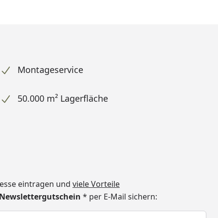
Montageservice
50.000 m² Lagerfläche
dresse eintragen und
viele Vorteile
€ Newslettergutschein
* per E-Mail sichern:
h