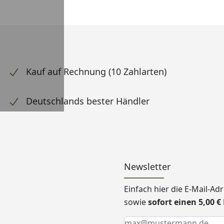
Kauf auf Rechnung (10 Zahlarten)
Deutschlands bester Händler
Newsletter
Einfach hier die E-Mail-A
sowie
sofort einen 5,00 
Keine Eingabe erforderlic
Eingabe erforderlich
E-Mail *