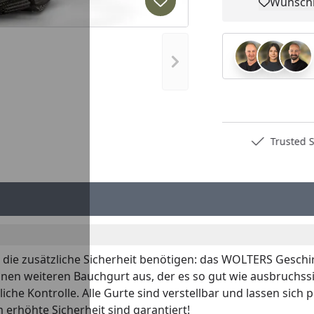
Wunschl
Produkt zur Wunschliste hi
Pro
Nächstes Bild anzeigen
Deutschlands bester Händler
Trusted S
 die zusätzliche Sicherheit benötigen: das WOLTERS Geschi
einen weiteren Bauchgurt aus, der es so gut wie ausbruchssi
iche Kontrolle. Alle Gurte sind verstellbar und lassen sic
erhöhte Sicherheit sind garantiert!