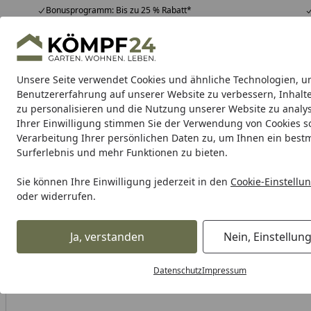
Bonusprogramm: Bis zu 25 % Rabatt*
Hotline
07051 / 9 22 22
4,81
/ 5
Mo-Fr. 8-16 Uhr
25.958 Bewertungen
Unsere Seite verwendet Cookies und ähnliche Technologien, u
Alle Produkte
Highlights
Tipps & Tricks
Alle Produkte
Benutzererfahrung auf unserer Website zu verbessern, Inhalt
zu personalisieren und die Nutzung unserer Website zu analys
Ihrer Einwilligung stimmen Sie der Verwendung von Cookies s
Tierbedarf & Tiernahrung
Hunde
Katzen
Kleint
Verarbeitung Ihrer persönlichen Daten zu, um Ihnen ein best
Surferlebnis und mehr Funktionen zu bieten.
Karibu Pools inkl. gra
Sie können Ihre Einwilligung jederzeit in den
Cookie-Einstellu
oder widerrufen.
Dein Traumpool im Sorglos-Paket: F
Ja, verstanden
Nein, Einstellun
Tierbedarf & Tiernahrung
Hundebedarf
Halsbänder, Le
Startseite
Datenschutz
Impressum