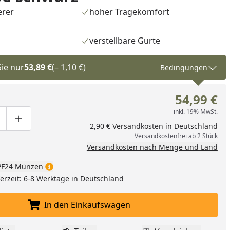
erer
hoher Tragekomfort
verstellbare Gurte
Sie nur
53,89 €
(– 1,10 €)
Bedingungen
54,99 €
inkl. 19% MwSt.
ge um eins verringern
duktmenge manuell eingeben
Produktmenge um eins erhöhen
2,90 € Versandkosten in Deutschland
Versandkostenfrei ab 2 Stück
Versandkosten nach Menge und Land
F24 Münzen
eferzeit: 6-8 Werktage in Deutschland
In den Einkaufswagen
In den Einkaufswagen legen