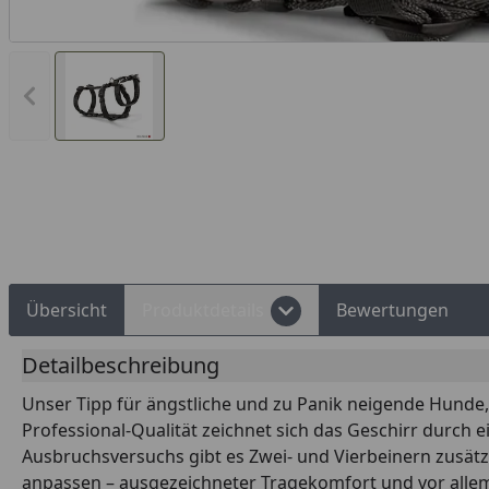
Vorheriges Bild anzeigen
Rechnungskauf
Montageservice
Übersicht
Produktdetails
Bewertungen
Detailbeschreibung
Unser Tipp für ängstliche und zu Panik neigende Hunde,
Professional-Qualität zeichnet sich das Geschirr durch 
Ausbruchsversuchs gibt es Zwei- und Vierbeinern zusätzl
anpassen – ausgezeichneter Tragekomfort und vor allem 