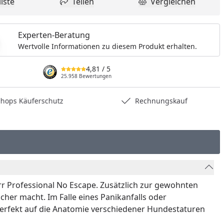
iste
Teilen
Vergleichen
nzufügen
dukt zur Wunschliste hinzufügen
Teilen
Produkt Vergle
Experten-Beratung
Wertvolle Informationen zu diesem Produkt erhalten.
4,81
/ 5
25.958 Bewertungen
hops Käuferschutz
Rechnungskauf
rr Professional No Escape. Zusätzlich zur gewohnten
cher macht. Im Falle eines Panikanfalls oder
h perfekt auf die Anatomie verschiedener Hundestaturen