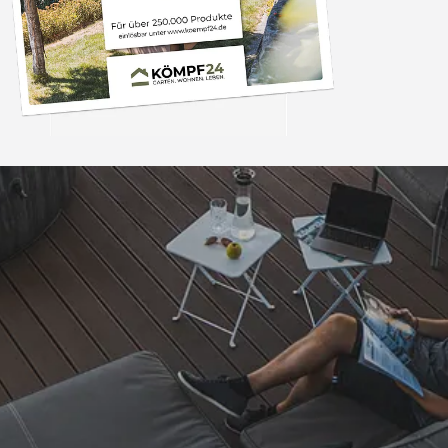
Trusted Shops
„- Retouren Bearbe
umgehend erl
4,81
/ 5
04.08.202
25.958 Bewertungen
Auszeichnungen