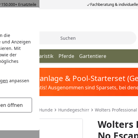
150.000+ Ersatzteile
Fachberatung & individuell
m die
Suche
e und Anzeigen
ieren. Mit
owie der
iere
Vögel
Aquaristik
Pferde
Gartentiere
mögliches
tis Sandfilteranlage & Pool-Starterset (
ngen
anpassen
ilter&Pflege gratis! Ausgenommen sind Sparsets, bei denen 
gen öffnen
inen & Geschirr für Hunde
Hundegeschirr
Wolters Professiona
Wolters 
No Esca