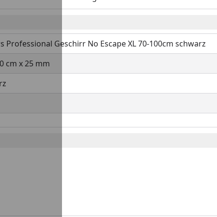
s Professional Geschirr No Escape XL 70-100cm schwarz
00 cm x 25 mm
rz