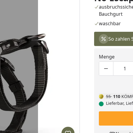
ausbruchssich
Bauchgurt
waschbar
So zahlen 
Menge
Produktmen
Pro
55
110
KÖMP
Lieferbar, Li