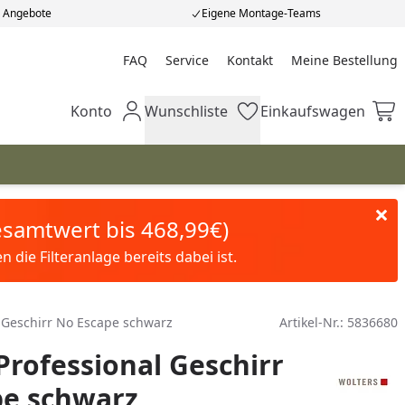
e Angebote
Eigene Montage-Teams
FAQ
Service
Kontakt
Meine Bestellung
Meine Bestellung
Konto
Wunschliste
Einkaufswagen
Mein Konto
Wunschliste
Einkaufswagen
Gesamtwert bis 468,99€)
die Filteranlage bereits dabei ist.
l Geschirr No Escape schwarz
Artikel-Nr.:
5836680
Professional Geschirr
pe schwarz