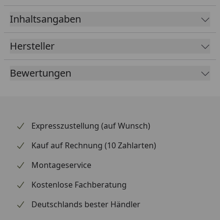
im Schonwaschgang im Wäschesack waschbar,
Metallbeschläge sollten abgetrocknet werden, um
Inhaltsangaben
eine Rostbildung zu verhindern.
Hersteller
Bewertungen
Expresszustellung (auf Wunsch)
Kauf auf Rechnung (10 Zahlarten)
Montageservice
Kostenlose Fachberatung
Deutschlands bester Händler