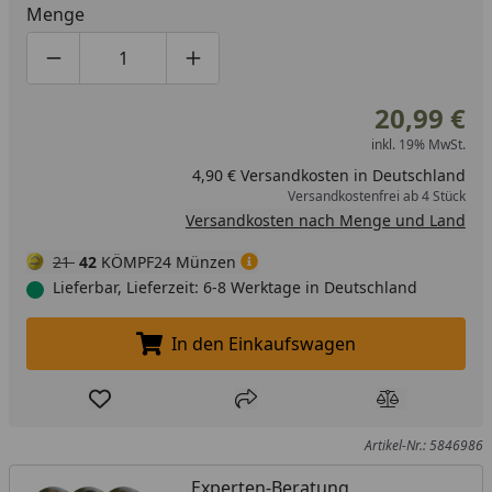
Menge
Produktmenge um eins verringern
Produktmenge manuell eingeben
Produktmenge um eins erhöhen
20,99 €
inkl. 19% MwSt.
4,90 € Versandkosten in Deutschland
Versandkostenfrei ab 4 Stück
Versandkosten nach Menge und Land
21
42
KÖMPF24 Münzen
Lieferbar, Lieferzeit: 6-8 Werktage in Deutschland
In den Einkaufswagen
In den Einkaufswagen legen
Produkt zur Wunschliste hinzufügen
Teilen
Produkt Ver
Artikel-Nr.: 5846986
Experten-Beratung