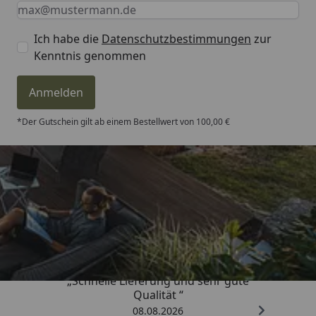
Keine Eingabe erforderlich
Eingabe erforderlich
E-Mail *
Ich habe die
Datenschutzbestimmungen
zur
Kenntnis genommen
Anmelden
*Der Gutschein gilt ab einem Bestellwert von 100,00 €
Trusted Shops
4,81
/ 5
„Schnelle Lieferung und sehr gute
Qualität “
08.08.2026