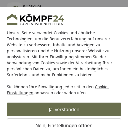
KÖMPF24
Öffnen
Banner schließen
KÖMPF24
kostenlos - Im App Store
Alle Produkte
Mein Konto
Wunschl
Eink
Unsere Seite verwendet Cookies und ähnliche
Technologien, um die Benutzererfahrung auf unserer
Hotline
4,81
/ 5
Suchen
Website zu verbessern, Inhalte und Anzeigen zu
personalisieren und die Nutzung unserer Website zu
analysieren. Mit Ihrer Einwilligung stimmen Sie der
Karibu Pools inkl. gratis Sandfilteranlage & Pool-
Verwendung von Cookies sowie der Verarbeitung Ihrer
Starterset (Gesamtwert bis 468,99€)
persönlichen Daten zu, um Ihnen ein bestmögliches
Surferlebnis und mehr Funktionen zu bieten.
Sie können Ihre Einwilligung jederzeit in den
Cookie-
Tierbedarf & Tiernahrung
Hundebedarf
Halsbänder, Le
Einstellungen
anpassen oder widerrufen.
Startseite
Wolters K2 champagner
Schlupfhalsband
Ja, verstanden
Nein, Einstellungen öffnen