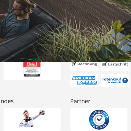
itung wurde
edigt“
6
Akzeptierte Zahlungsa
undes
Partner