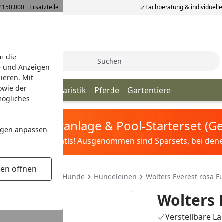
150.000+ Ersatzteile
Fachberatung & individuell
m die
Suche
e und Anzeigen
ieren. Mit
owie der
iere
Vögel
Aquaristik
Pferde
Gartentiere
mögliches
tis Sandfilteranlage & Pool-Starterset (
ngen
anpassen
ilter&Pflege gratis! Ausgenommen sind Sparsets, bei denen 
gen öffnen
inen & Geschirr für Hunde
Hundeleinen
Wolters Everest rosa F
Wolters 
Verstellbare L