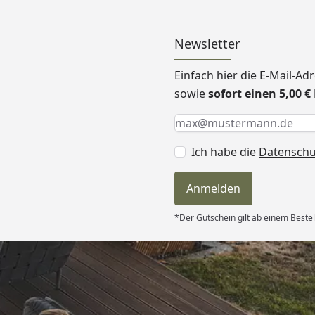
Newsletter
Einfach hier die E-Mail-A
sowie
sofort einen 5,00 
Keine Eingabe erforderlic
Eingabe erforderlich
E-Mail *
Ich habe die
Datensch
Anmelden
*Der Gutschein gilt ab einem Bestel
Versand