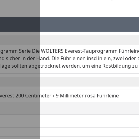
rogramm Serie Die WOLTERS Everest-Tauprogramm Führlein
icher in der Hand. Die Führleinen insd in ein, zwei oder dr
ge sollten abgetrocknet werden, um eine Rostbildung zu 
verest 200 Centimeter / 9 Millimeter rosa Führleine