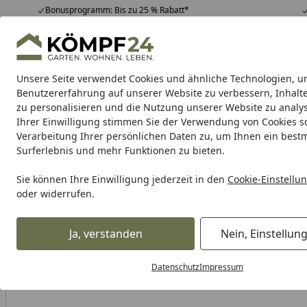
Bonusprogramm: Bis zu 25 % Rabatt*
Hotline
07051 / 9 22 22
4,81
/ 5
Mo-Fr. 8-16 Uhr
25.948 Bewertungen
Unsere Seite verwendet Cookies und ähnliche Technologien, u
Alle Produkte
Highlights
Tipps & Tricks
Alle Produkte
Benutzererfahrung auf unserer Website zu verbessern, Inhalt
zu personalisieren und die Nutzung unserer Website zu analys
Ihrer Einwilligung stimmen Sie der Verwendung von Cookies s
Tierbedarf & Tiernahrung
Hunde
Katzen
Kleint
Verarbeitung Ihrer persönlichen Daten zu, um Ihnen ein best
Surferlebnis und mehr Funktionen zu bieten.
Karibu Pools inkl. gra
Sie können Ihre Einwilligung jederzeit in den
Cookie-Einstellu
oder widerrufen.
Dein Traumpool im Sorglos-Paket: F
Ja, verstanden
Nein, Einstellun
Tierbedarf & Tiernahrung
Hundebedarf
Halsbänder, Le
Startseite
Datenschutz
Impressum