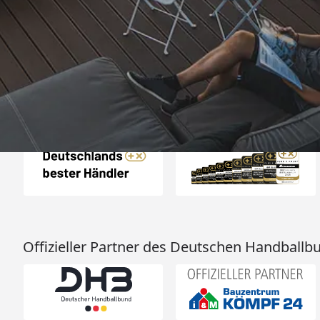
„- Retouren Bearbe
umgehend erl
4,81
/ 5
04.08.202
25.948 Bewertungen
Auszeichnungen
Offizieller Partner des Deutschen Handballb