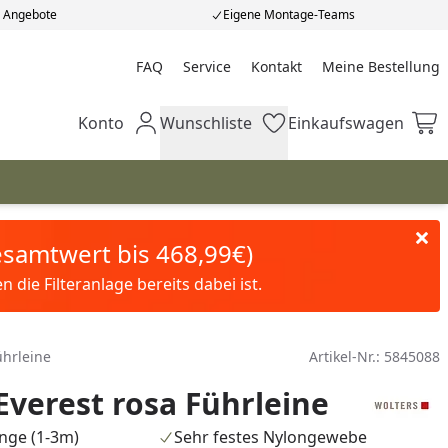
e Angebote
Eigene Montage-Teams
FAQ
Service
Kontakt
Meine Bestellung
Meine Bestellung
Konto
Wunschliste
Einkaufswagen
Mein Konto
Wunschliste
Einkaufswagen
Gesamtwert bis 468,99€)
die Filteranlage bereits dabei ist.
ührleine
Artikel-Nr.:
5845088
Everest rosa Führleine
änge (1-3m)
Sehr festes Nylongewebe