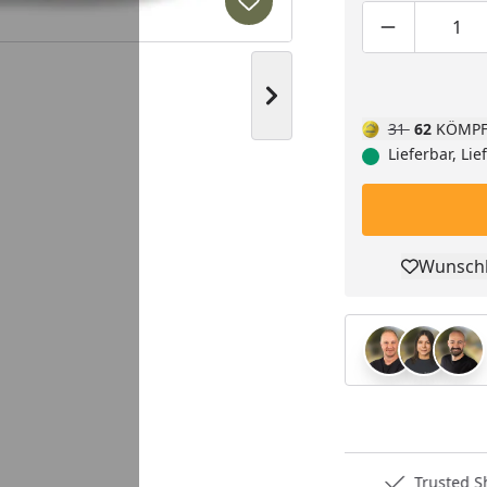
Produkt zur Wunschliste hi
Produktmen
Pro
Nächstes Bild anzeigen
31
62
KÖMPF
Lieferbar, Li
Wunschl
Pro
Deutschlands bester Händler
Trusted S