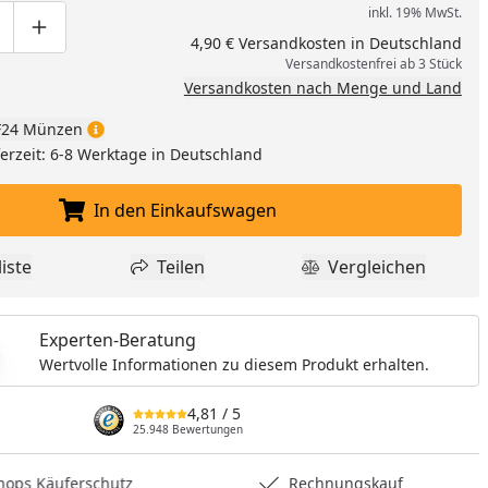
nzufügen
inkl. 19% MwSt.
ge um eins verringern
duktmenge manuell eingeben
Produktmenge um eins erhöhen
4,90 € Versandkosten in Deutschland
Versandkostenfrei ab 3 Stück
Versandkosten nach Menge und Land
24 Münzen
eferzeit: 6-8 Werktage in Deutschland
In den Einkaufswagen
In den Einkaufswagen legen
iste
Teilen
Vergleichen
dukt zur Wunschliste hinzufügen
Teilen
Produkt Vergle
Experten-Beratung
Wertvolle Informationen zu diesem Produkt erhalten.
4,81
/ 5
25.948 Bewertungen
hops Käuferschutz
Rechnungskauf