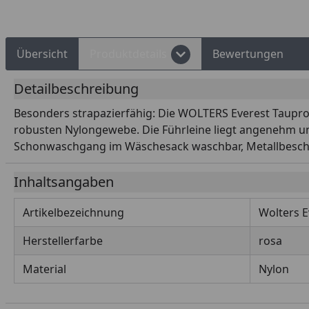
Übersicht
Produktdetails
Bewertungen
Detailbeschreibung
Besonders strapazierfähig: Die WOLTERS Everest Taup
robusten Nylongewebe. Die Führleine liegt angenehm und s
Schonwaschgang im Wäschesack waschbar, Metallbeschlä
Inhaltsangaben
Artikelbezeichnung
Wolters E
Herstellerfarbe
rosa
Material
Nylon