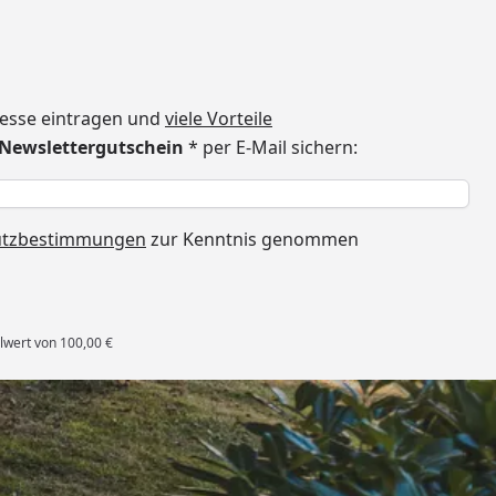
dresse eintragen und
viele Vorteile
€ Newslettergutschein
* per E-Mail sichern:
h
utzbestimmungen
zur Kenntnis genommen
lwert von 100,00 €