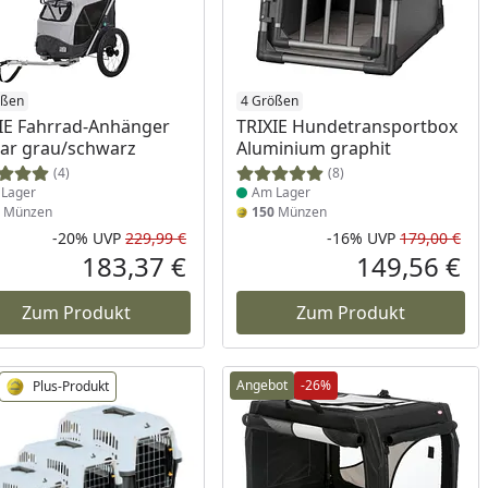
ukt am Lager
ößen
Produkt am Lager
4 Größen
IE Fahrrad-Anhänger
TRIXIE Hundetransportbox
bar grau/schwarz
Aluminium graphit
(4)
(8)
Lager
Am Lager
Münzen
150
Münzen
-20%
UVP
229,99 €
-16%
UVP
179,00 €
Prozent
cher Preis
Rabatt in Prozent
Ursprünglicher Preis
Rab
Urs
183,37 €
149,56 €
reis
Aktueller Preis
Akt
Zum Produkt
Zum Produkt
Angebot
-26%
Plus-Produkt