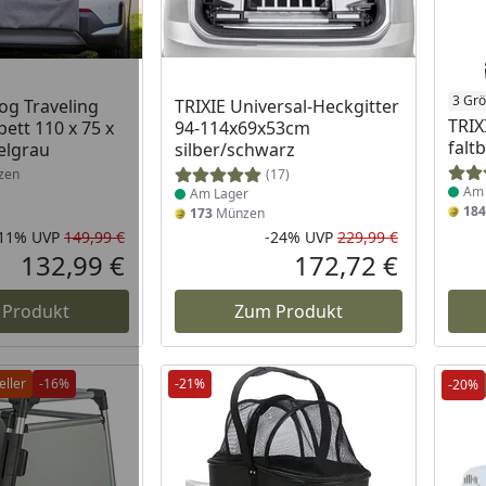
Produkt am Lager
Prod
3 Gr
g Traveling
TRIXIE Universal-Heckgitter
TRIX
ett 110 x 75 x
94-114x69x53cm
falt
elgrau
silber/schwarz
zen
(17)
Am 
Am Lager
184
173
Münzen
-11%
UVP
149,99 €
-24%
UVP
229,99 €
Rabatt in Prozent
Ursprünglicher Preis
Rabatt in 
Ursprüngli
132,99 €
172,72 €
Aktueller Preis
Aktueller P
 Produkt
Zum Produkt
eller
-16%
-21%
-20%