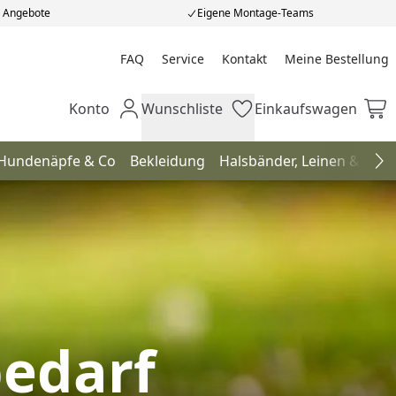
e Angebote
Eigene Montage-Teams
FAQ
Service
Kontakt
Meine Bestellung
Meine Bestellung
Konto
Wunschliste
Einkaufswagen
Mein Konto
Wunschliste
Einkaufswagen
Hundenäpfe & Co
Bekleidung
Halsbänder, Leinen & Gesc
Na
bedarf