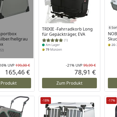
 Lager
Produkt am Lager
6 Sor
TRIXIE -Fahrradkorb Long
sportbox
NOB
für Gepäckträger, EVA
ilber/hellgrau
Skud
(1)
ox
Am Lager
20
79
Münzen
22)
-16%
UVP
199,00 €
-21%
UVP
99,99 €
Rabatt in Prozent
Ursprünglicher Preis
Rabatt in 
Ursprüngli
165,46 €
78,91 €
Aktueller Preis
Aktueller P
 Produkt
Zum Produkt
-18%
-17%