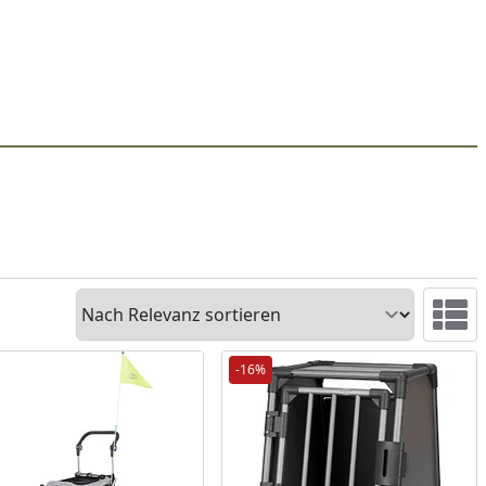
Sortieren
Ansicht 
-16%