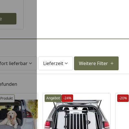
e
fort lieferbar
Lieferzeit
Weitere Filter
gefunden
Angebot
-24%
-20%
-Produkt