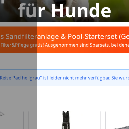
für Hunde
tis Sandfilteranlage & Pool-Starterset (
ilter&Pflege gratis! Ausgenommen sind Sparsets, bei denen 
ise Pad hellgrau" ist leider nicht mehr verfügbar. Sie wur