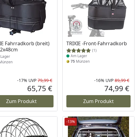
ukt am Lager
Produkt am Lager
IE Fahrradkorb (breit)
TRIXIE -Front-Fahrradkorb
42x48cm
(1)
Am Lager
Lager
75
Münzen
Münzen
-17%
UVP
79,99 €
-16%
UVP
89,99 €
Prozent
cher Preis
Rabatt in Prozent
Ursprünglicher Preis
Rab
Urs
65,75 €
74,99 €
reis
Aktueller Preis
Akt
Zum Produkt
Zum Produkt
-13%