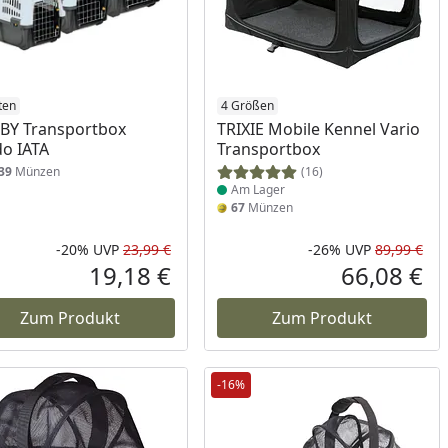
ten
Produkt am Lager
4 Größen
BY Transportbox
TRIXIE Mobile Kennel Vario
o IATA
Transportbox
39
Münzen
(16)
Am Lager
67
Münzen
-20%
UVP
23,99 €
-26%
UVP
89,99 €
Prozent
cher Preis
Rabatt in Prozent
Ursprünglicher Preis
Rab
Urs
19,18 €
66,08 €
reis
Aktueller Preis
Akt
Zum Produkt
Zum Produkt
-16%