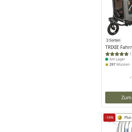
Produkt am
3 Sorten
TRIXIE Fah
(
Am Lager
297
Münzen
Zum
-16%
Plus