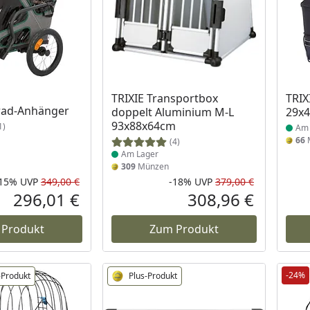
 Lager
Produkt am Lager
Prod
TRIXIE Transportbox
TRIX
rrad-Anhänger
doppelt Aluminium M-L
29x
93x88x64cm
1)
Am 
66
(4)
Am Lager
309
Münzen
-15%
UVP
349,00 €
-18%
UVP
379,00 €
Rabatt in Prozent
Ursprünglicher Preis
Rabatt in 
Ursprüngli
296,01 €
308,96 €
Aktueller Preis
Aktueller P
 Produkt
Zum Produkt
-24%
-Produkt
Plus-Produkt