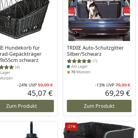
ukt am Lager
Produkt am Lager
IE Hundekorb für
TRIXIE Auto-Schutzgitter
rad-Gepäckträger
Silber/Schwarz
49x55cm schwarz
(1)
Am Lager
(4)
70
Münzen
Lager
Münzen
-24%
UVP
59,99 €
-13%
UVP
79,99 €
Rabatt in Prozent
Ursprünglicher Preis
Rab
Urs
45,07 €
69,29 €
reis
Aktueller Preis
Akt
Zum Produkt
Zum Produkt
-21%