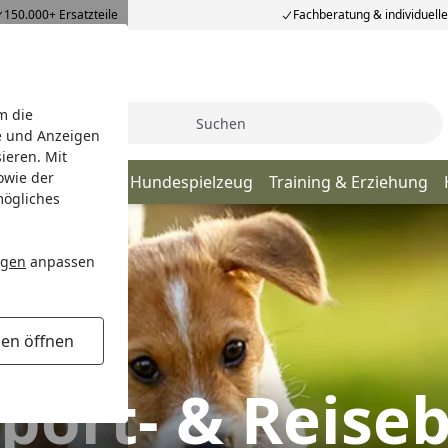
150.000+ Ersatzteile
Fachberatung & individuell
m die
Suche
e und Anzeigen
ieren. Mit
owie der
 & Reisebedarf
Hundespielzeug
Training & Erziehung
mögliches
ngen
anpassen
gen öffnen
port- & Reise