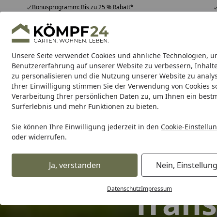
Bonusprogramm: Bis zu 25 % Rabatt*
Hotline
07051 / 9 22 22
4,81
/ 5
Mo-Fr. 8-16 Uhr
25.988 Bewertungen
Unsere Seite verwendet Cookies und ähnliche Technologien, u
Alle Produkte
Highlights
Tipps & Tricks
Alle Produkte
Benutzererfahrung auf unserer Website zu verbessern, Inhalt
zu personalisieren und die Nutzung unserer Website zu analys
Ihrer Einwilligung stimmen Sie der Verwendung von Cookies s
Hunde
Hundefutter
Pflege & Schutz
Transport-
Verarbeitung Ihrer persönlichen Daten zu, um Ihnen ein best
Surferlebnis und mehr Funktionen zu bieten.
Sie können Ihre Einwilligung jederzeit in den
Cookie-Einstellu
oder widerrufen.
Ja, verstanden
Nein, Einstellun
Trans
Datenschutz
Impressum