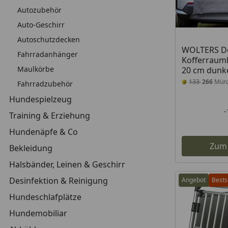
Autozubehör
Auto-Geschirr
Autoschutzdecken
WOLTERS Do
Fahrradanhänger
Kofferraumb
Maulkörbe
20 cm dunk
133
266
Mün
Fahrradzubehör
Hundespielzeug
Training & Erziehung
Hundenäpfe & Co
Zum
Bekleidung
Halsbänder, Leinen & Geschirr
Desinfektion & Reinigung
Angebot
Bests
Hundeschlafplätze
Hundemobiliar