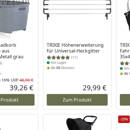
 Lager
Produkt am Lager
Prod
radkorb
TRIXIE Höhenerweiterung
TRIX
 aus
für Universal-Heckgitter
Fahr
Metall grau
35x
(11)
Am Lager
3)
30
60
Münzen
Am 
n
46
-16%
UVP
46,90 €
Rabatt in Prozent
Ursprünglicher Preis
39,26 €
29,99 €
Aktueller Preis
Aktueller P
 Produkt
Zum Produkt
-28%