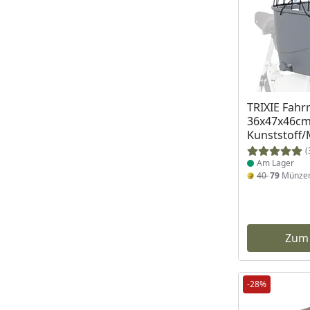
Produkt am
TRIXIE Fahr
36x47x46cm
Kunststoff/
(
Am Lager
40
79
Münze
Zum
-28%