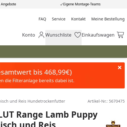
e Angebote
Eigene Montage-Teams
FAQ
Service
Kontakt
Meine Bestellung
Meine Bestellung
Konto
Wunschliste
Einkaufswagen
Mein Konto
Wunschliste
Einkaufswagen
Gesamtwert bis 468,99€)
die Filteranlage bereits dabei ist.
sch und Reis Hundetrockenfutter
Artikel-Nr.:
5670475
UT Range Lamb Puppy
sch und Reis