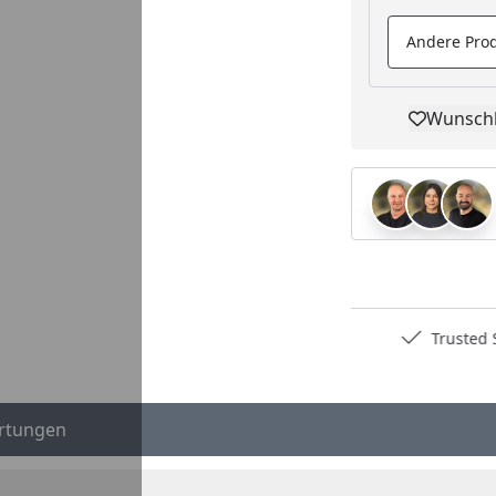
Andere Prod
Wunschl
Pro
Deutschlands bester Händler
Trusted S
…
rtungen