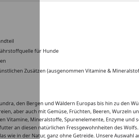
ndteil
Nährstoffquelle für Hunde
ren
ünstlichen Zusätzen (ausgenommen Vitamine & Mineralsto
undra, den Bergen und Wäldern Europas bis hin zu den Wüs
nereien, aber auch mit Gemüse, Früchten, Beeren, Wurzeln 
gten Vitamine, Mineralstoffe, Spurenelemente, Enzyme und 
utter an diesen natürlichen Fressgewohnheiten des Wolfs. E
d das wie in der Natur, ganz ohne Getreide. Unsere Auswahl