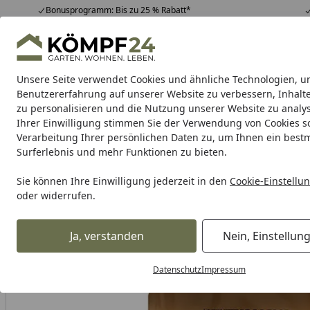
Bonusprogramm: Bis zu 25 % Rabatt*
Hotline
07051 / 9 22 22
4,81
/ 5
Mo-Fr. 8-16 Uhr
25.967 Bewertungen
Unsere Seite verwendet Cookies und ähnliche Technologien, u
Alle Produkte
Highlights
Tipps & Tricks
Alle Produkte
Benutzererfahrung auf unserer Website zu verbessern, Inhalt
zu personalisieren und die Nutzung unserer Website zu analys
Ihrer Einwilligung stimmen Sie der Verwendung von Cookies s
Tierbedarf & Tiernahrung
Hunde
Katzen
Kleint
Verarbeitung Ihrer persönlichen Daten zu, um Ihnen ein best
Surferlebnis und mehr Funktionen zu bieten.
Karibu Pools inkl. gra
Sie können Ihre Einwilligung jederzeit in den
Cookie-Einstellu
oder widerrufen.
Dein Traumpool im Sorglos-Paket: F
Ja, verstanden
Nein, Einstellun
Tierbedarf & Tiernahrung
Hundebedarf
Hundefutter
Startseite
Datenschutz
Impressum