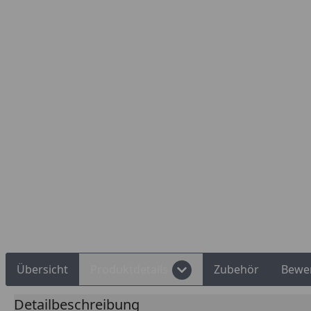
Rechnungskauf
Montageservice
Übersicht
Produktdetails
Zubehör
Bewe
Detailbeschreibung