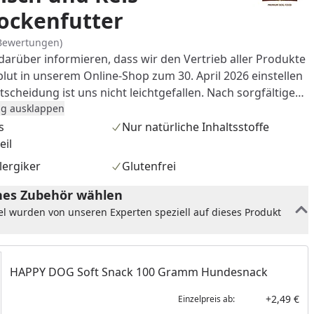
ockenfutter
Bewertungen)
darüber informieren, dass wir den Vertrieb aller Produkte
lut in unserem Online-Shop zum 30. April 2026 einstellen
lick auf verlässliche Verfügbarkeiten, die
g ausklappen
 sowie qualitative Aspekte sahen wir uns jedoch zu
s
Nur natürliche Inhaltsstoffe
es, Ihnen und Ihrem Tier
eil
g Produkte anbieten zu können, die unseren hohen
lergiker
Glutenfrei
ds entsprechen – und daran messen wir uns und unsere
en ein breites Spektrum an
es Zubehör wählen
rken und Ernährungskonzepten zu hervorragenden
el wurden von unseren Experten speziell auf dieses Produkt
höchste Qualität und Verlässlichkeit stehen. Bitte beachten
h unsere Alternativempfehlung am jeweiligen Artikel und
hlungen auf der Wolfsblut Markenseite.
HAPPY DOG Soft Snack 100 Gramm Hundesnack
+2,49 €
Einzelpreis ab: