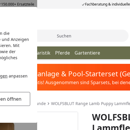
150.000+ Ersatzteile
Fachberatung & individuell
m die
Suche
e und Anzeigen
ieren. Mit
owie der
iere
Vögel
Aquaristik
Pferde
Gartentiere
mögliches
tis Sandfilteranlage & Pool-Starterset (
ngen
anpassen
ilter&Pflege gratis! Ausgenommen sind Sparsets, bei denen 
gen öffnen
Trockenfutter für Hunde
WOLFSBLUT Range Lamb Puppy Lammflei
WOLFSBL
Lammflei