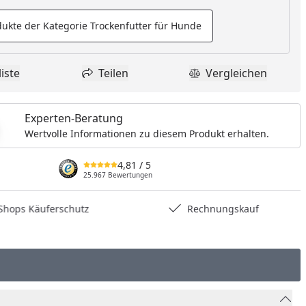
ukte der Kategorie Trockenfutter für Hunde
iste
Teilen
Vergleichen
dukt zur Wunschliste hinzufügen
Teilen
Produkt Vergle
Experten-Beratung
Wertvolle Informationen zu diesem Produkt erhalten.
4,81
/ 5
25.967 Bewertungen
hops Käuferschutz
Rechnungskauf