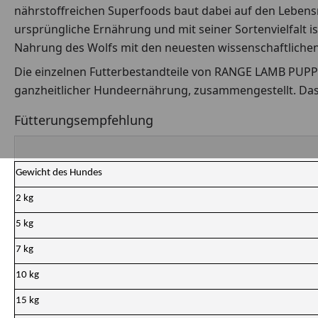
nährstoffreichen Superfoods baut dabei auf den Lebens
ursprüngliche Ernährung und mit seiner Sortenvielfalt i
Nahrung des Wolfs mit den neuesten wissenschaftliche
Die einzelnen Futterbestandteile von RANGE LAMB PUP
ganzheitlicher Hundeernährung, zusammengestellt. Das T
Fütterungsempfehlung
Gewicht des Hundes
2 kg
5 kg
7 kg
10 kg
15 kg