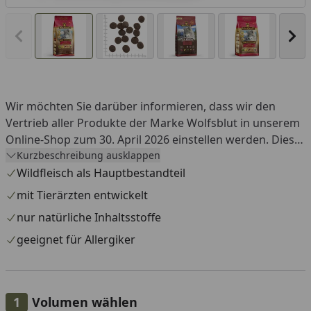
Vorheriges Bild anzeigen
Näc
Wir möchten Sie darüber informieren, dass wir den
Vertrieb aller Produkte der Marke Wolfsblut in unserem
Online-Shop zum 30. April 2026 einstellen werden. Diese
Entscheidung ist uns nicht leichtgefallen. Nach
Kurzbeschreibung ausklappen
sorgfältiger Abwägung im Hinblick auf verlässliche
Wildfleisch als Hauptbestandteil
Verfügbarkeiten, die Preisentwicklung sowie qualitative
mit Tierärzten entwickelt
Aspekte sahen wir uns jedoch zu diesem Schritt
nur natürliche Inhaltsstoffe
veranlasst. Unser Anspruch ist es, Ihnen und Ihrem Tier
stets zuverlässig Produkte anbieten zu können, die
geeignet für Allergiker
unseren hohen Qualitätsstandards entsprechen – und
daran messen wir uns und unsere Lieferanten
gleichermaßen. Wir bieten Ihnen ein breites Spektrum
Volumen wählen
an alternativen Marken und Ernährungskonzepten zu