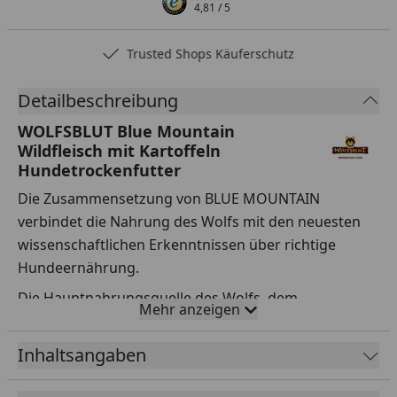
4,81
/ 5
Trusted Shops Käuferschutz
Detailbeschreibung
WOLFSBLUT Blue Mountain
Wildfleisch mit Kartoffeln
Hundetrockenfutter
Die Zusammensetzung von BLUE MOUNTAIN
verbindet die Nahrung des Wolfs mit den neuesten
wissenschaftlichen Erkenntnissen über richtige
Hundeernährung.
Die Hauptnahrungsquelle des Wolfs, dem
Mehr anzeigen
Stammvater unserer Hunde, ist natürlich Fleisch und
Fisch. Er nimmt aber auch Früchte, Kräuter und
Inhaltsangaben
Gemüse über den Mageninhalt seiner Beutetiere auf
oder sucht und frisst diese ganz gezielt. So erhält der