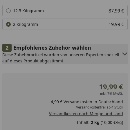
hervorragenden Preisen, die für höchste Qualität und
Alle anzeigen (2)
87,99 €
12,5 Kilogramm
Verlässlichkeit stehen. Bitte beachten Sie diesbezüglich
unsere Alternativempfehlung am jeweiligen Artikel und
19,99 €
2 Kilogramm
die Markenempfehlungen auf der Wolfsblut
Markenseite.
Empfohlenes Zubehör wählen
Diese Zubehörartikel wurden von unseren Experten speziell
auf dieses Produkt abgestimmt.
19,99 €
inkl. 7% MwSt.
4,99 € Versandkosten in Deutschland
Versandkostenfrei ab 4 Stück
Versandkosten nach Menge und Land
Inhalt:
2 kg
(10,00 €/kg)