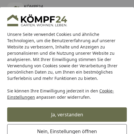
KÖMPF24
Öffnen
Banner schließen
KÖMPF24
kostenlos - Im App Store
Alle Produkte
Mein Konto
Wunschl
Eink
Unsere Seite verwendet Cookies und ähnliche
Technologien, um die Benutzererfahrung auf unserer
Hotline
4,81
/ 5
Suchen
Website zu verbessern, Inhalte und Anzeigen zu
personalisieren und die Nutzung unserer Website zu
analysieren. Mit Ihrer Einwilligung stimmen Sie der
Karibu Pools inkl. gratis Sandfilteranlage & Pool-
Verwendung von Cookies sowie der Verarbeitung Ihrer
Starterset (Gesamtwert bis 468,99€)
persönlichen Daten zu, um Ihnen ein bestmögliches
Surferlebnis und mehr Funktionen zu bieten.
Sie können Ihre Einwilligung jederzeit in den
Cookie-
Tierbedarf & Tiernahrung
Hundebedarf
Hundefutter
Einstellungen
anpassen oder widerrufen.
Startseite
WOLFSBLUT Blue Mountain
Wildfleisch mit Kartoffeln
Ja, verstanden
Hundetrockenfutter
Nein, Einstellungen öffnen
4.8
(5 Bewertungen)