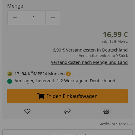
Menge
Produktmenge um eins verringern
Produktmenge manuell eingeben
Produktmenge um eins erhöhen
16,99 €
inkl. 19% MwSt.
6,90 € Versandkosten in Deutschland
Versandkostenfrei ab 9 Stück
Versandkosten nach Menge und Land
17
34
KÖMPF24 Münzen
Am Lager, Lieferzeit: 1-2 Werktage in Deutschland
In den Einkaufswagen
In den Einkaufswagen legen
Produkt zur Wunschliste hinzufügen
Teilen
Produkt Ver
Artikel-Nr.: 3226599