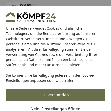
KÖMPF24
Öffnen
Banner schließen
KÖMPF24
kostenlos - Im App Store
Alle Produkte
Mein Konto
Wunschl
Eink
Unsere Seite verwendet Cookies und ähnliche
Technologien, um die Benutzererfahrung auf unserer
Hotline
4,81
/ 5
Suchen
Website zu verbessern, Inhalte und Anzeigen zu
personalisieren und die Nutzung unserer Website zu
analysieren. Mit Ihrer Einwilligung stimmen Sie der
Karibu Pools inkl. gratis Sandfilteranlage & Pool-
Verwendung von Cookies sowie der Verarbeitung Ihrer
Starterset (Gesamtwert bis 468,99€)
persönlichen Daten zu, um Ihnen ein bestmögliches
Surferlebnis und mehr Funktionen zu bieten.
Sie können Ihre Einwilligung jederzeit in den
Cookie-
WMF
WMF Küchenhelfer
WMF Küchenhelfer
Zubehör 
Einstellungen
anpassen oder widerrufen.
Startseite
WMF Strunkentferner Top Tools
Ja, verstanden
Nein, Einstellungen öffnen