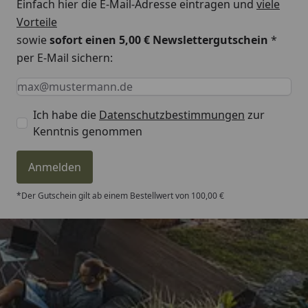
Einfach hier die E-Mail-Adresse eintragen und
viele
Vorteile
sowie
sofort einen 5,00 € Newslettergutschein
*
per E-Mail sichern:
Keine Eingabe erforderlich
Eingabe erforderlich
E-Mail *
Ich habe die
Datenschutzbestimmungen
zur
Kenntnis genommen
Anmelden
*Der Gutschein gilt ab einem Bestellwert von 100,00 €
Trusted Shops
4,81
/ 5