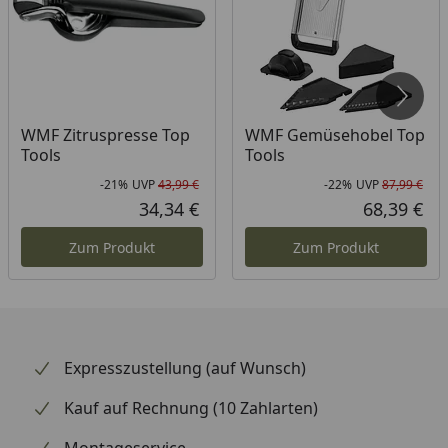
WMF Zitruspresse Top
WMF Gemüsehobel Top
Tools
Tools
-21%
UVP
43,99 €
-22%
UVP
87,99 €
Rabatt in Prozent
Ursprünglicher Preis
Rab
Urs
34,34 €
68,39 €
Aktueller Preis
Akt
Zum Produkt
Zum Produkt
Expresszustellung (auf Wunsch)
Kauf auf Rechnung (10 Zahlarten)