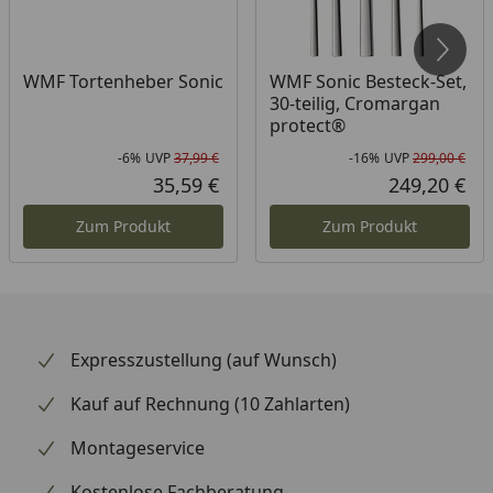
WMF Tortenheber Sonic
WMF Sonic Besteck-Set,
30-teilig, Cromargan
protect®
-6%
UVP
37,99 €
-16%
UVP
299,00 €
Rabatt in Prozent
Ursprünglicher Preis
Rab
Urs
35,59 €
249,20 €
Aktueller Preis
Akt
Zum Produkt
Zum Produkt
Expresszustellung (auf Wunsch)
Kauf auf Rechnung (10 Zahlarten)
Montageservice
Kostenlose Fachberatung