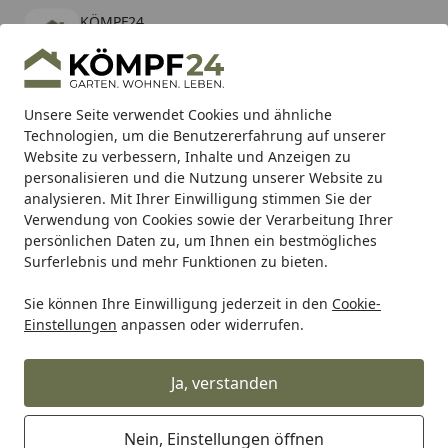
KÖMPF24
Öffnen
Banner schließen
KÖMPF24
kostenlos - Im App Store
Alle Produkte
Mein Konto
Wunschl
Eink
Unsere Seite verwendet Cookies und ähnliche
Technologien, um die Benutzererfahrung auf unserer
Hotline
4,81
/ 5
Suchen
Website zu verbessern, Inhalte und Anzeigen zu
personalisieren und die Nutzung unserer Website zu
analysieren. Mit Ihrer Einwilligung stimmen Sie der
Karibu Pools inkl. gratis Sandfilteranlage & Pool-
Verwendung von Cookies sowie der Verarbeitung Ihrer
Starterset (Gesamtwert bis 468,99€)
persönlichen Daten zu, um Ihnen ein bestmögliches
Surferlebnis und mehr Funktionen zu bieten.
Sie können Ihre Einwilligung jederzeit in den
Cookie-
WMF
WMF Bestecke
WMF Essbestecke
WMF Besteckse
Einstellungen
anpassen oder widerrufen.
Startseite
WMF Sonic Besteck-Set, 66-teilig,
Cromargan protect®
Ja, verstanden
Nein, Einstellungen öffnen