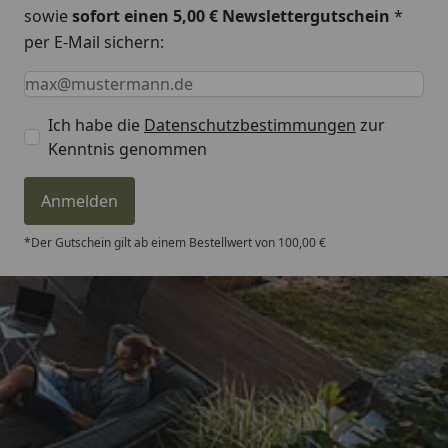
sowie
sofort einen 5,00 € Newslettergutschein
*
per E-Mail sichern:
Keine Eingabe erforderlich
Eingabe erforderlich
E-Mail *
Ich habe die
Datenschutzbestimmungen
zur
Kenntnis genommen
Anmelden
*Der Gutschein gilt ab einem Bestellwert von 100,00 €
Trusted Shops
4,81
/ 5