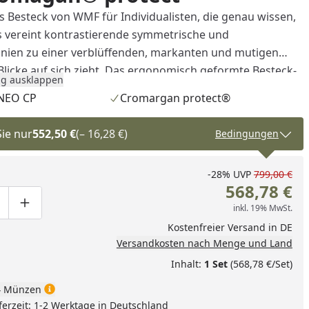
s Besteck von WMF für Individualisten, die genau wissen,
Es vereint kontrastierende symmetrische und
nien zu einer verblüffenden, markanten und mutigen
e Blicke auf sich zieht. Das ergonomisch geformte Besteck-
g ausklappen
 in der Hand und ist mit dem patentierten Härteverfahren
NEO CP
Cromargan protect®
ct® für besonders hohe Widerstandsfähigkeit gegen
auchsspuren behandelt. Das 66-teilige Besteck-Set
Sie nur
552,50 €
(– 16,28 €)
Bedingungen
gabeln, 12 Menuemesser, 12 Menuelöffel, 12
affeelöffel, 1 Salatbesteck (2-teilig), 1 Servierlöffel, 1
-28%
UVP
799,00 €
 1 Serviergabel, 1 Tortenheber.
568,78 €
inkl. 19% MwSt.
ge um eins verringern
duktmenge manuell eingeben
Produktmenge um eins erhöhen
Kostenfreier Versand in DE
Versandkosten nach Menge und Land
Inhalt:
1 Set
(568,78 €/Set)
 Münzen
ferzeit: 1-2 Werktage in Deutschland