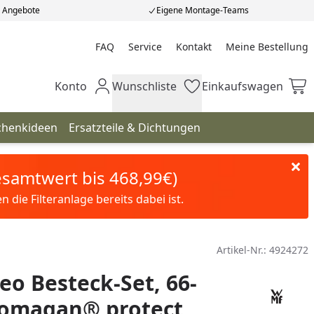
e Angebote
Eigene Montage-Teams
FAQ
Service
Kontakt
Meine Bestellung
Meine Bestellung
Konto
Wunschliste
Einkaufswagen
Mein Konto
Wunschliste
Einkaufswagen
chenkideen
Ersatzteile & Dichtungen
Gesamtwert bis 468,99€)
die Filteranlage bereits dabei ist.
Artikel-Nr.:
4924272
o Besteck-Set, 66-
Cromagan® protect