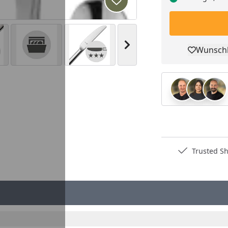
Produkt zur Wunschliste hi
Nächstes Bild anzeigen
Wunschl
Pro
Deutschlands bester Händler
Trusted S