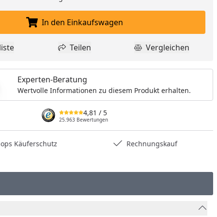
nzufügen
In den Einkaufswagen
In den Einkaufswagen legen
iste
Teilen
Vergleichen
dukt zur Wunschliste hinzufügen
Teilen
Produkt Vergle
Experten-Beratung
Wertvolle Informationen zu diesem Produkt erhalten.
4,81
/ 5
25.963 Bewertungen
hops Käuferschutz
Rechnungskauf