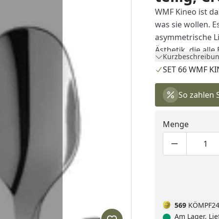
WMF Kineo ist da
was sie wollen. 
asymmetrische Li
Ästhetik, die all
Kurzbeschreibun
Set liegt perfekt
SET 66 WMF KI
Cromargan prote
Kratzer und Gebr
So zahlen 
enthält 12 Menue
Kuchengabeln, 12 K
Menge
Portionsschöpfer,
Produktmen
Pro
569
KÖMPF24
Am Lager, Lie