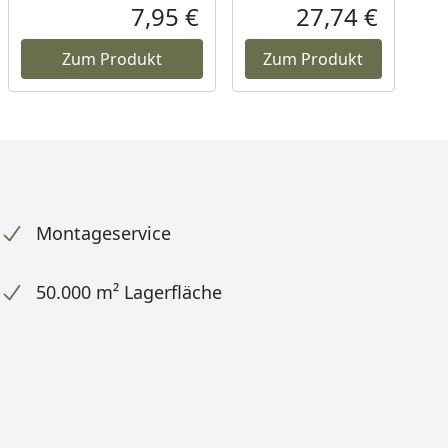
Rabatt in Prozent
Ursprünglicher Preis
Rabatt in
Ursprüngl
7,95 €
27,74 €
ueller Preis
Aktueller Preis
Aktueller
Zum Produkt
Zum Produkt
Montageservice
50.000 m² Lagerfläche