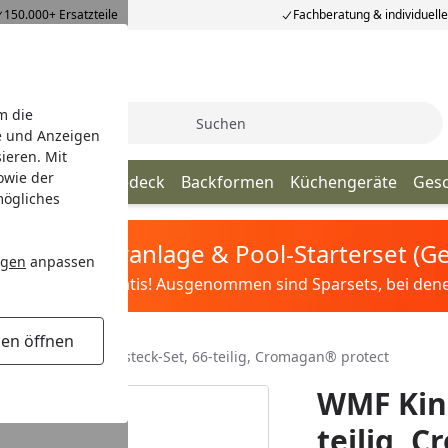
150.000+ Ersatzteile
Fachberatung & individuell
m die
Suche
e und Anzeigen
ieren. Mit
owie der
nhelfer
Tischgedeck
Backformen
Küchengeräte
Ges
mögliches
tis Sandfilteranlage & Pool-Starterset (
ngen
anpassen
ilter&Pflege gratis! Ausgenommen sind Sparsets, bei denen 
gen öffnen
ts
WMF Kineo Besteck-Set, 66-teilig, Cromagan® protect
WMF Kine
teilig, 