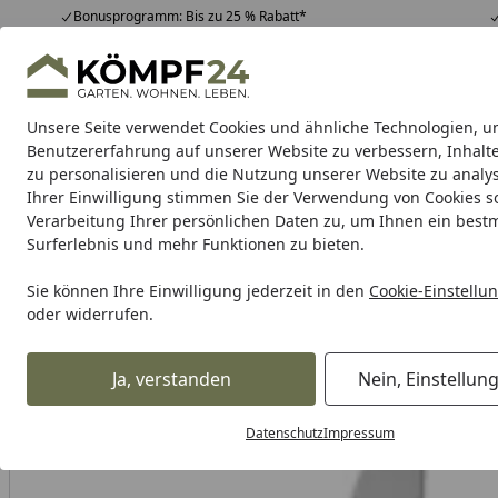
Bonusprogramm: Bis zu 25 % Rabatt*
Hotline
07051 / 9 22 22
4,81
/ 5
Mo-Fr. 8-16 Uhr
25.963 Bewertungen
Unsere Seite verwendet Cookies und ähnliche Technologien, u
Alle Produkte
Highlights
Tipps & Tricks
Alle Produkte
Benutzererfahrung auf unserer Website zu verbessern, Inhalt
zu personalisieren und die Nutzung unserer Website zu analys
Ihrer Einwilligung stimmen Sie der Verwendung von Cookies s
WMF
Töpfe
Pfannen
Bestecke
Messer
Küche
Verarbeitung Ihrer persönlichen Daten zu, um Ihnen ein best
Surferlebnis und mehr Funktionen zu bieten.
Karibu Pools inkl. gra
Sie können Ihre Einwilligung jederzeit in den
Cookie-Einstellu
oder widerrufen.
Dein Traumpool im Sorglos-Paket: F
Ja, verstanden
Nein, Einstellun
WMF
WMF Bestecke
WMF Essbestecke
WMF Besteckse
Startseite
Datenschutz
Impressum