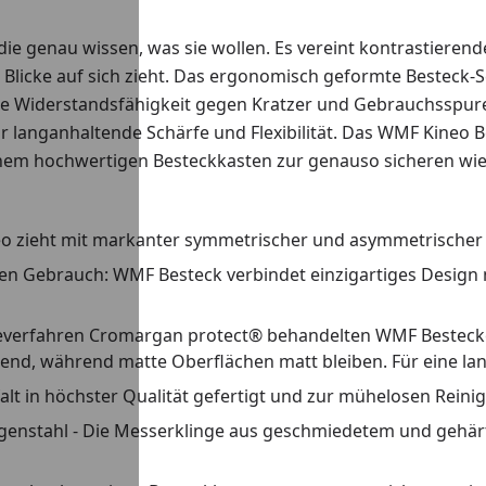
 die genau wissen, was sie wollen. Es vereint kontrastiere
 Blicke auf sich zieht. Das ergonomisch geformte Besteck-Se
e Widerstandsfähigkeit gegen Kratzer und Gebrauchsspur
 langanhaltende Schärfe und Flexibilität. Das WMF Kineo Be
nem hochwertigen Besteckkasten zur genauso sicheren wie
zieht mit markanter symmetrischer und asymmetrischer Lin
en Gebrauch: WMF Besteck verbindet einzigartiges Design mi
teverfahren Cromargan protect® behandelten WMF Bestecke
end, während matte Oberflächen matt bleiben. Für eine la
alt in höchster Qualität gefertigt und zur mühelosen Rein
genstahl - Die Messerklinge aus geschmiedetem und gehärt