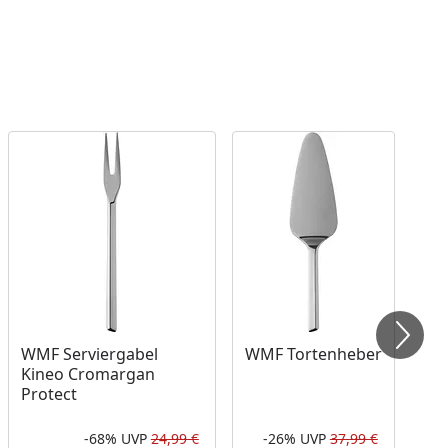
WMF Serviergabel
WMF Tortenheber
Kineo Cromargan
Protect
-68%
UVP
24,99 €
-26%
UVP
37,99 €