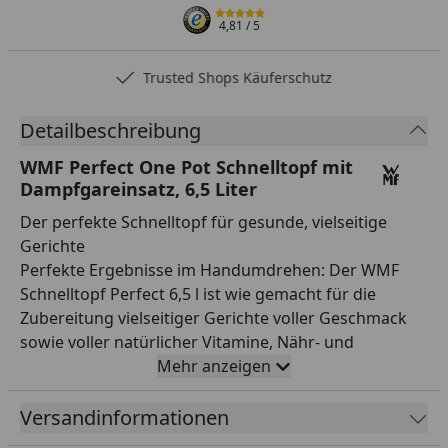
4,81
/ 5
Trusted Shops Käuferschutz
Detailbeschreibung
WMF Perfect One Pot Schnelltopf mit
Dampfgareinsatz, 6,5 Liter
Der perfekte Schnelltopf für gesunde, vielseitige
Gerichte
Perfekte Ergebnisse im Handumdrehen: Der WMF
Schnelltopf Perfect 6,5 l ist wie gemacht für die
Zubereitung vielseitiger Gerichte voller Geschmack
sowie voller natürlicher Vitamine, Nähr- und
Mineralstoffe in kürzester Zeit. Schmoren, Glasieren,
Mehr anzeigen
Dünsten, Dämpfen: Das intuitive Kochsignal mit zwei
Kochstufen ermöglicht eine komfortable, schnelle
Versandinformationen
Zubereitung von zartem Gemüse, Fisch und Geflügel