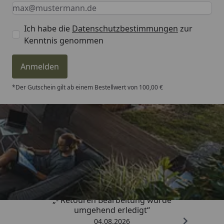
Keine Eingabe erforderlich
Eingabe erforderlich
E-Mail *
Ich habe die
Datenschutzbestimmungen
zur
Kenntnis genommen
Anmelden
*Der Gutschein gilt ab einem Bestellwert von 100,00 €
Trusted Shops
4,81
/ 5
„- Retouren Bearbeitung wurde
umgehend erledigt“
04.08.2026