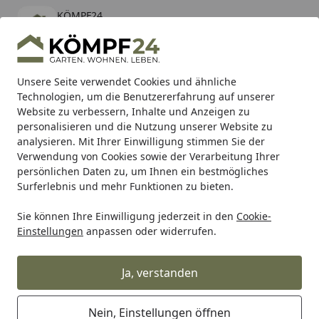
KÖMPF24
Öffnen
Banner schließen
KÖMPF24
kostenlos - Im App Store
Alle Produkte
Mein Konto
Wunschl
Eink
Unsere Seite verwendet Cookies und ähnliche
Technologien, um die Benutzererfahrung auf unserer
Hotline
4,81
/ 5
Suchen
Website zu verbessern, Inhalte und Anzeigen zu
personalisieren und die Nutzung unserer Website zu
analysieren. Mit Ihrer Einwilligung stimmen Sie der
Karibu Pools inkl. gratis Sandfilteranlage & Pool-
Verwendung von Cookies sowie der Verarbeitung Ihrer
Starterset (Gesamtwert bis 468,99€)
persönlichen Daten zu, um Ihnen ein bestmögliches
Surferlebnis und mehr Funktionen zu bieten.
Sie können Ihre Einwilligung jederzeit in den
Cookie-
Geschenke für besondere Anlässe
WMF Perfect One Pot Sc
Einstellungen
anpassen oder widerrufen.
Startseite
WMF Perfect One Pot Schnelltopf
mit Dampfgareinsatz, 6,5 Liter
Ja, verstanden
Nein, Einstellungen öffnen