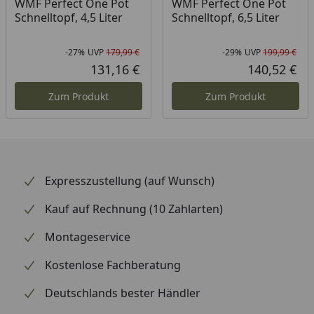
WMF Perfect One Pot
WMF Perfect One Pot
Schnelltopf, 4,5 Liter
Schnelltopf, 6,5 Liter
-27%
UVP
179,99 €
-29%
UVP
199,99 €
Rabatt in Prozent
Ursprünglicher Preis
Rab
Urs
131,16 €
140,52 €
Aktueller Preis
Akt
Zum Produkt
Zum Produkt
Expresszustellung (auf Wunsch)
Kauf auf Rechnung (10 Zahlarten)
Montageservice
Kostenlose Fachberatung
Deutschlands bester Händler