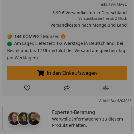
inkl. 19% MwSt.
durch optimale Wärmeverteilung und -speicherung.
Geeignet für alle Herdarten, einschließlich Induktion. ·
6,90 € Versandkosten in Deutschland
Versandkostenfrei ab 2 Stück
Cromargan® - Aus robustem, elegantem Cromargan®:
Versandkosten nach Menge und Land
Edelstahl Rostfrei 18/10 für außergewöhnliche
Langlebigkeit und optimale Hygiene.
144
KÖMPF24 Münzen
Spülmaschinengeeignet. · Praktische Innenskalierung -
Am Lager, Lieferzeit: 1-2 Werktage in Deutschland, bei
Die praktische Innenskalierung ermöglicht müheloses,
Bestellung bis 12 Uhr erfolgt der Versand am gleichen Tag
präzises Abmessen und Dosieren. · Dampfgareinsatz -
(an Werktagen)
Perforierter Einsatz für schonendes Dampfgaren mit
wenig Wasser. Perfekt für Gemüse und Fisch, aber auch
In den Einkaufswagen
In den Einkaufswagen legen
zum Einmachen, Entsaften und Sterilisieren.
Produkt zur Wunschliste hinzufügen
Teilen
Produkt Ver
Artikel-Nr.: 4208266
Experten-Beratung
Wertvolle Informationen zu diesem
Produkt erhalten.