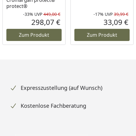
protect®
-33%
UVP
449,00 €
-17%
UVP
39,99 €
Rabatt in Prozent
Ursprünglicher Preis
Rab
Urs
298,07 €
33,09 €
Aktueller Preis
Akt
Zum Produkt
Zum Produkt
Expresszustellung (auf Wunsch)
Kostenlose Fachberatung