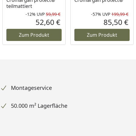
teilmattiert
-12%
UVP
59,99 €
-57%
UVP
199,99 €
att in Prozent
prünglicher Preis
Rabatt in Prozent
Ursprünglicher Preis
Rab
Urs
52,60 €
85,50 €
ueller Preis
Aktueller Preis
Akt
Zum Produkt
Zum Produkt
Montageservice
50.000 m² Lagerfläche