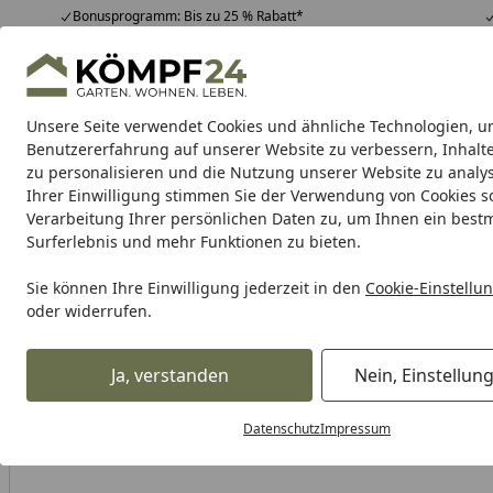
Bonusprogramm: Bis zu 25 % Rabatt*
Hotline
07051 / 9 22 22
4,81
/ 5
Mo-Fr. 8-16 Uhr
25.988 Bewertungen
Unsere Seite verwendet Cookies und ähnliche Technologien, u
Alle Produkte
Highlights
Tipps & Tricks
Alle Produkte
Benutzererfahrung auf unserer Website zu verbessern, Inhalt
zu personalisieren und die Nutzung unserer Website zu analys
Ihrer Einwilligung stimmen Sie der Verwendung von Cookies s
WMF
Töpfe
Pfannen
Bestecke
Messer
Küche
Verarbeitung Ihrer persönlichen Daten zu, um Ihnen ein best
Surferlebnis und mehr Funktionen zu bieten.
Karibu Pools inkl. gra
Sie können Ihre Einwilligung jederzeit in den
Cookie-Einstellu
oder widerrufen.
Dein Traumpool im Sorglos-Paket: F
Ja, verstanden
Nein, Einstellun
WMF
WMF Bestecke
WMF Kuchengabel Virginia Cromar
Startseite
Datenschutz
Impressum