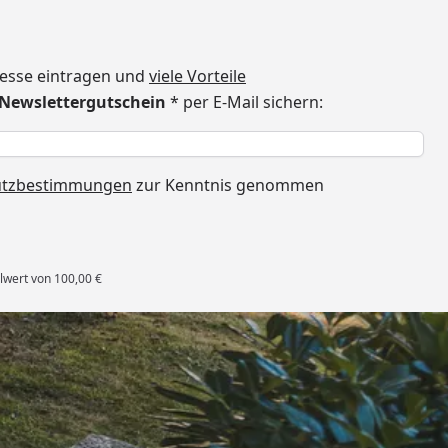
dresse eintragen und
viele Vorteile
€ Newslettergutschein
* per E-Mail sichern:
h
utzbestimmungen
zur Kenntnis genommen
lwert von 100,00 €