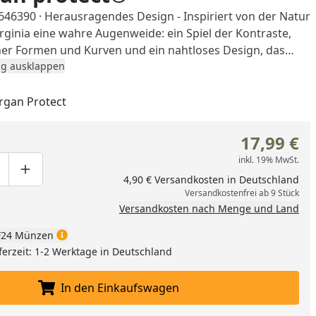
42646390 · Herausragendes Design - Inspiriert von der Natur
irginia eine wahre Augenweide: ein Spiel der Kontraste,
er Formen und Kurven und ein nahtloses Design, das
te Oberflächen auf verblüffende Weise miteinander
g ausklappen
 Optik, angenehme Haptik - Ein Genuss im täglichen
steck verbindet einzigartiges Design mit höchster
rgan Protect
tück bietet eine angenehme Haptik und liegt perfekt in der
n protect® - Die mit dem patentierten Härteverfahren
17,99 €
ct® behandelten WMF Bestecke sind extrem
inkl. 19% MwSt.
 gegen Kratzer und Gebrauchsspuren. Polierte
ge um eins verringern
duktmenge manuell eingeben
Produktmenge um eins erhöhen
4,90 € Versandkosten in Deutschland
ben glänzend, während matte Oberflächen matt bleiben.
Versandkostenfrei ab 9 Stück
altende, makellose Schönheit. · Spülmaschinenfest - WMF
Versandkosten nach Menge und Land
 viel Sorgfalt in höchster Qualität gefertigt und zur
24 Münzen
gung spülmaschinenfest.
ferzeit: 1-2 Werktage in Deutschland
In den Einkaufswagen
In den Einkaufswagen legen