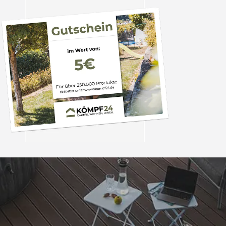
Trusted Shops
„Super,leicht und ha
seine Funkti