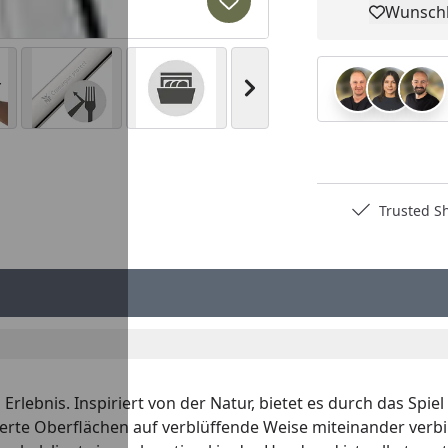
Produkt zur Wunschliste hi
Wunschl
Pro
Nächstes Bild anzeigen
Deutschlands bester Händler
Trusted S
Erlebnis. Inspiriert von der Natur, bietet es durch das Sp
erte Oberflächen auf verblüffende Weise miteinander verbi