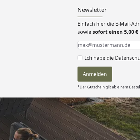
Newsletter
Einfach hier die E-Mail-A
sowie
sofort einen 5,00 
Keine Eingabe erforderlic
Eingabe erforderlich
E-Mail *
Ich habe die
Datensch
Anmelden
*Der Gutschein gilt ab einem Bestel
Versand
ndlich,macht
on “