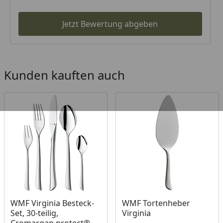
Jetzt Bewertung abgeben
Kunden kauften auch
WMF Virginia Besteck-
WMF Tortenheber
Set, 30-teilig,
Virginia
Cromargan protect®