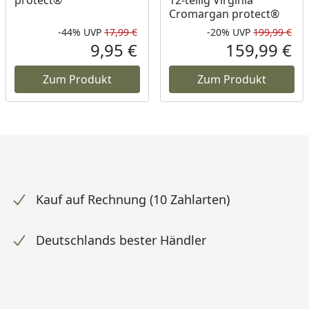
Cromargan protect®
-44%
UVP
17,99 €
-20%
UVP
199,99 €
att in Prozent
prünglicher Preis
Rabatt in Prozent
Ursprünglicher Preis
Rab
Urs
9,95 €
159,99 €
ueller Preis
Aktueller Preis
Akt
Zum Produkt
Zum Produkt
Kauf auf Rechnung (10 Zahlarten)
Deutschlands bester Händler