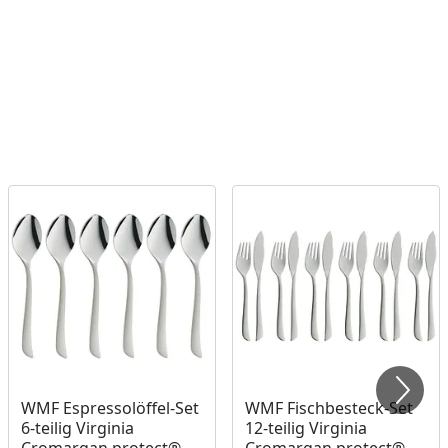
WMF Espressolöffel-Set
WMF Fischbesteck-Set
6-teilig Virginia
12-teilig Virginia
Cromargan protect®
Cromargan protect®