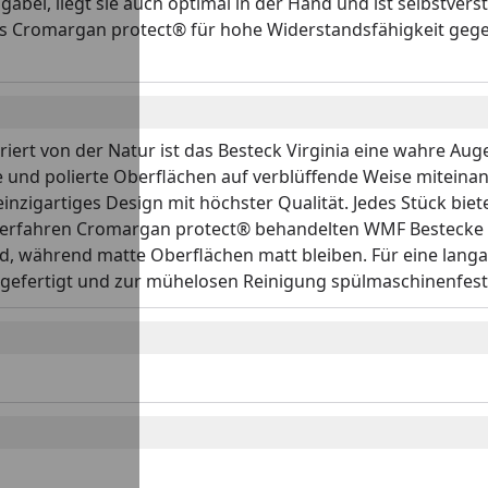
el, liegt sie auch optimal in der Hand und ist selbstvers
s Cromargan protect® für hohe Widerstandsfähigkeit gegen
iriert von der Natur ist das Besteck Virginia eine wahre Au
und polierte Oberflächen auf verblüffende Weise miteinand
zigartiges Design mit höchster Qualität. Jedes Stück biet
everfahren Cromargan protect® behandelten WMF Bestecke 
, während matte Oberflächen matt bleiben. Für eine langa
ät gefertigt und zur mühelosen Reinigung spülmaschinenfest