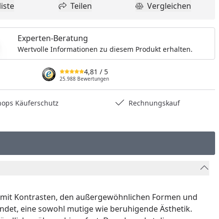
nzufügen
iste
Teilen
Vergleichen
dukt zur Wunschliste hinzufügen
Teilen
Produkt Vergle
Experten-Beratung
Wertvolle Informationen zu diesem Produkt erhalten.
4,81
/ 5
25.988 Bewertungen
hops Käuferschutz
Rechnungskauf
iel mit Kontrasten, den außergewöhnlichen Formen und
ndet, eine sowohl mutige wie beruhigende Ästhetik.