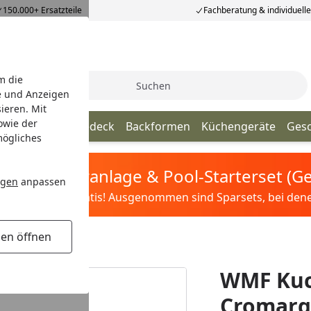
150.000+ Ersatzteile
Fachberatung & individuell
m die
Suche
e und Anzeigen
ieren. Mit
owie der
nhelfer
Tischgedeck
Backformen
Küchengeräte
Ges
mögliches
tis Sandfilteranlage & Pool-Starterset (
ngen
anpassen
ilter&Pflege gratis! Ausgenommen sind Sparsets, bei denen 
gen öffnen
gan protect®
WMF Kuc
Cromarg