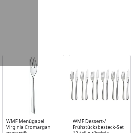
WMF Menügabel
WMF Dessert-/
Virginia Cromargan
Frühstücksbesteck-Set
protect®
12-teilig Virginia