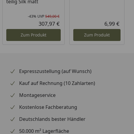
teilig Silk matt
-43%
UVP
549,00 €
Rabatt in Prozent
Ursprünglicher Preis
307,97 €
6,99 €
Aktueller Preis
Aktuel
Zum Produkt
Zum Produkt
Expresszustellung (auf Wunsch)
Kauf auf Rechnung (10 Zahlarten)
Montageservice
Kostenlose Fachberatung
Deutschlands bester Händler
50.000 m² Lagerfläche