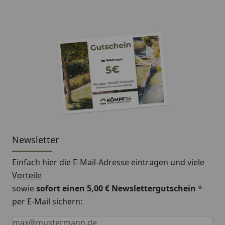
Newsletter
Einfach hier die E-Mail-Adresse eintragen und
viele
Vorteile
sowie
sofort einen 5,00 € Newslettergutschein
*
per E-Mail sichern:
Keine Eingabe erforderlich
Eingabe erforderlich
E-Mail *