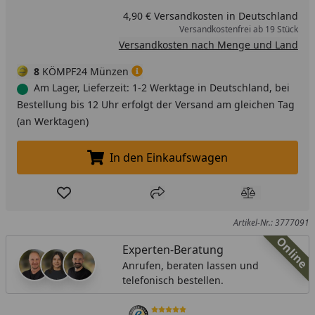
außergewöhnliche Langlebigkeit und Hygiene. Farbecht,
4,90 € Versandkosten in Deutschland
pflegeleicht, spülmaschinenfest, geschmacksneutral
Versandkostenfrei ab 19 Stück
und säurebeständig. · Spülmaschinenfest - WMF
Versandkosten nach Menge und Land
Bestecke sind mit viel Sorgfalt in höchster Qualität
8
KÖMPF24 Münzen
gefertigt und zur mühelosen Reinigung
Am Lager, Lieferzeit: 1-2 Werktage in Deutschland, bei
spülmaschinenfest.
Bestellung bis 12 Uhr erfolgt der Versand am gleichen Tag
(an Werktagen)
In den Einkaufswagen
In den Einkaufswagen legen
Produkt zur Wunschliste hinzufügen
Teilen
Produkt Ver
Artikel-Nr.: 3777091
Online
Experten-Beratung
Anrufen, beraten lassen und
telefonisch bestellen.