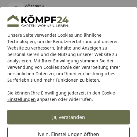
KÖMPF24
Öffnen
Banner schließen
KÖMPF24
kostenlos - Im App Store
Alle Produkte
Mein Konto
Wunschl
Eink
Unsere Seite verwendet Cookies und ähnliche
Technologien, um die Benutzererfahrung auf unserer
Hotline
4,81
/ 5
Suchen
Website zu verbessern, Inhalte und Anzeigen zu
personalisieren und die Nutzung unserer Website zu
analysieren. Mit Ihrer Einwilligung stimmen Sie der
Karibu Pools inkl. gratis Sandfilteranlage & Pool-
Verwendung von Cookies sowie der Verarbeitung Ihrer
Starterset (Gesamtwert bis 468,99€)
persönlichen Daten zu, um Ihnen ein bestmögliches
Surferlebnis und mehr Funktionen zu bieten.
Sie können Ihre Einwilligung jederzeit in den
Cookie-
WMF
WMF Bestecke
WMF Kuchengabel Silk
Einstellungen
anpassen oder widerrufen.
Startseite
WMF Kuchengabel Silk
Ja, verstanden
Nein, Einstellungen öffnen