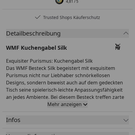
4,81
/ 5
Trusted Shops Käuferschutz
Detailbeschreibung
WMF Kuchengabel Silk
Exquisiter Purismus: Kuchengabel Silk
Das WMF Besteck Silk begeistert mit exquisitem
Purismus nicht nur Liebhaber schnörkellosen
Designs, sondern beweist auch auf dem gedeckten
Tisch seine spielerisch-leichte Anpassungsfähigkeit
an jedes Ambiente. Bei diesem Besteck treffen zarte
Formen auf eine leichte und geschmeidige
Mehr anzeigen
Ergonomie, während fließende Übergänge für
elegante Akzente und die unwiderstehlich
Infos
seidenmatte Oberfläche für eine geschmeidige
Haptik sorgen. Mit all der Erfahrung und