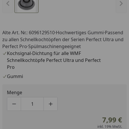
Vorheriges Bild anzeigen
Näc
Alte Art. Nr.: 6096129510·Hochwertiges Gummi·Passend
zu allen Schnellkochtöpfen der Serien Perfect Ultra und
Perfect Pro·Spülmaschinengeeignet
Kochsignal-Dichtung für alle WMF
Schnellkochtöpfe Perfect Ultra und Perfect
Pro
Gummi
Menge
Produktmenge um eins verringern
Produktmenge manuell eingeben
Produktmenge um eins erhöhen
7,99 €
inkl. 19% MwSt.