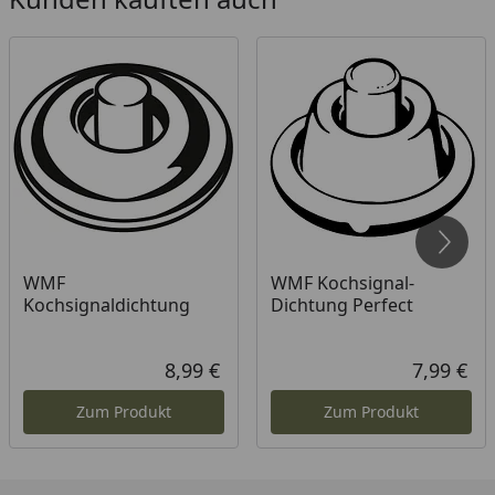
WMF
WMF Kochsignal-
Kochsignaldichtung
Dichtung Perfect
8,99 €
7,99 €
Aktueller Preis
Akt
Zum Produkt
Zum Produkt