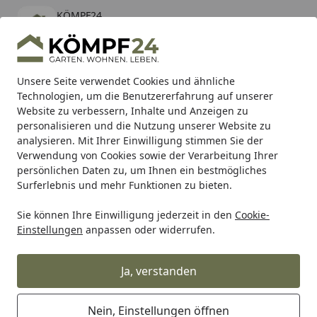
KÖMPF24
Öffnen
Banner schließen
KÖMPF24
kostenlos - Im App Store
Alle Produkte
Mein Konto
Wunschl
Eink
Unsere Seite verwendet Cookies und ähnliche
Technologien, um die Benutzererfahrung auf unserer
Hotline
4,81
/ 5
Suchen
Website zu verbessern, Inhalte und Anzeigen zu
personalisieren und die Nutzung unserer Website zu
analysieren. Mit Ihrer Einwilligung stimmen Sie der
Karibu Pools inkl. gratis Sandfilteranlage & Pool-
Verwendung von Cookies sowie der Verarbeitung Ihrer
Starterset (Gesamtwert bis 468,99€)
persönlichen Daten zu, um Ihnen ein bestmögliches
Surferlebnis und mehr Funktionen zu bieten.
Sie können Ihre Einwilligung jederzeit in den
Cookie-
WMF
WMF Kochsignal-Dichtung für alle WMF Schnellkochtö
Einstellungen
anpassen oder widerrufen.
Startseite
WMF Kochsignal-Dichtung für alle
WMF Schnellkochtöpfe Perfect Ultra
Ja, verstanden
und Pe
Nein, Einstellungen öffnen