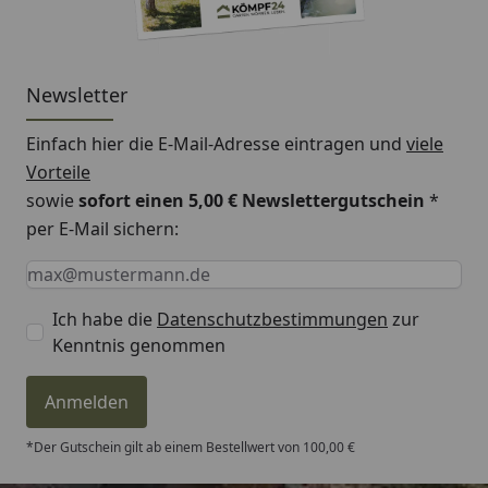
Newsletter
Einfach hier die E-Mail-Adresse eintragen und
viele
Vorteile
sowie
sofort einen 5,00 € Newslettergutschein
*
per E-Mail sichern:
Keine Eingabe erforderlich
Eingabe erforderlich
E-Mail *
Ich habe die
Datenschutzbestimmungen
zur
Kenntnis genommen
Anmelden
*Der Gutschein gilt ab einem Bestellwert von 100,00 €