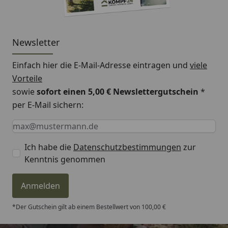
Newsletter
Einfach hier die E-Mail-Adresse eintragen und
viele
Vorteile
sowie
sofort einen 5,00 € Newslettergutschein
*
per E-Mail sichern:
Keine Eingabe erforderlich
Eingabe erforderlich
E-Mail *
Ich habe die
Datenschutzbestimmungen
zur
Kenntnis genommen
Anmelden
*Der Gutschein gilt ab einem Bestellwert von 100,00 €