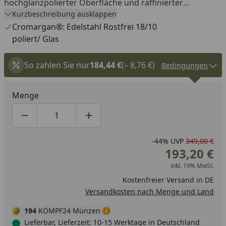
hochglanzpolierter Oberfläche und raffinierter
Linienführung verbindet höchste Funktionalität mit
Kurzbeschreibung ausklappen
atemberaubendem Design. · Hochwertige Glasdeckel -
Cromargan®: Edelstahl Rostfrei 18/10
Die hochwertigen Glasdeckel mit Edelstahlgriffen
poliert/ Glas
ermöglichen jederzeit einen Blick ins Topfinnere. ·
Tropffreies Ausgießen - Breiter Schüttrand für mühelos-
So zahlen Sie nur
184,44 €
(– 8,76 €)
Bedingungen
tropffreies Ausgießen von Flüssigkeiten. · TransTherm®-
Allherdboden - Der hochwertige TransTherm®-
Menge
Allherdboden spart Energie beim Kochen durch
optimale Wärmeverteilung und -speicherung. Geeignet
Produktmenge um eins verringern
Produktmenge manuell eingeben
Produktmenge um eins erhöhen
für alle Herdarten, einschließlich Induktion. ·
Cromargan® - Gefertigt aus genauso strapazierfähigem
-44%
UVP
349,00 €
wie elegantem Cromargan®: Edelstahl Rostfrei 18/10.
193,20 €
Außergewöhnlich langlebig und zur komfortablen,
inkl. 19% MwSt.
hygienischen Reinigung spülmaschinengeeignet.
Kostenfreier Versand in DE
Versandkosten nach Menge und Land
194
KÖMPF24 Münzen
Lieferbar, Lieferzeit: 10-15 Werktage in Deutschland