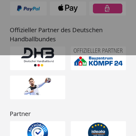
Offizieller Partner des Deutschen
Handballbundes
Partner