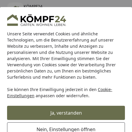
KÖMPF24
Öffnen
Banner schließen
KÖMPF24
kostenlos - Im App Store
Alle Produkte
Mein Konto
Wunschl
Eink
Unsere Seite verwendet Cookies und ähnliche
Technologien, um die Benutzererfahrung auf unserer
Hotline
4,81
/ 5
Suchen
Website zu verbessern, Inhalte und Anzeigen zu
personalisieren und die Nutzung unserer Website zu
analysieren. Mit Ihrer Einwilligung stimmen Sie der
Karibu Pools inkl. gratis Sandfilteranlage & Pool-
Verwendung von Cookies sowie der Verarbeitung Ihrer
Starterset (Gesamtwert bis 468,99€)
persönlichen Daten zu, um Ihnen ein bestmögliches
Surferlebnis und mehr Funktionen zu bieten.
Sie können Ihre Einwilligung jederzeit in den
Cookie-
WMF
WMF Töpfe
WMF Topf-Sets
WMF Topf-Sets 5-Teili
Einstellungen
anpassen oder widerrufen.
Startseite
WMF Kochgeschirr-Set 5-teilig
Belmonte
Ja, verstanden
Nein, Einstellungen öffnen