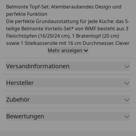
Belmonte Topf-Set: Atemberaubendes Design und
perfekte Funktion
Die perfekte Grundausstattung für jede Küche: das 5-
teilige Belmonte Vorteils-Set* von WMF besteht aus 3
Fleischtöpfen (16/20/24 cm), 1 Bratentopf (20 cm)
sowie 1 Stielkasserolle mit 16 cm Durchmesser. Clever
vereint Belmonte hohe Funktionalität mit feiner und
Mehr anzeigen
eleganter Linienführung zu einem praktischen
Kochgeschirr, das mit seinen polierten Oberflächen
Versandinformationen
keine Kompromisse bei der Ästhetik eingeht. Die
Töpfe verfügen über den TransTherm®-Allherdboden
Hersteller
und ermöglichen damit dank optimaler
Wärmeverteilung und -speicherung
Zubehör
energiesparendes Kochen auf jedem Herd - inklusive
Induktion. Die hitzebeständigen Glasdeckel erlauben
Bewertungen
jederzeit einen Blick ins Topfinnere, der breite
Schüttrand ermöglicht tropffreies Ausgießen von
Flüssigkeiten. Gefertigt aus strapazierfähigem und