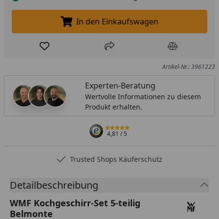
In den Einkaufswagen
In den Einkaufswagen legen
Produkt zur Wunschliste hinzufügen
Teilen
Produkt Ver
Artikel-Nr.: 3961223
Experten-Beratung
Wertvolle Informationen zu diesem
Produkt erhalten.
4,81
/ 5
Trusted Shops Käuferschutz
Detailbeschreibung
WMF Kochgeschirr-Set 5-teilig
Belmonte