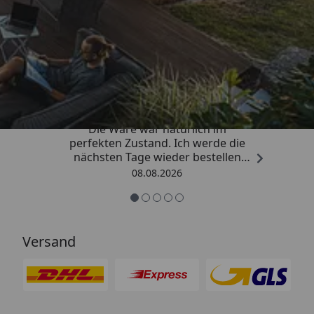
Trusted Shops
4,81
/ 5
„Hervorragend schnelle Lieferung.
Die Ware war natürlich im
perfekten Zustand. Ich werde die
nächsten Tage wieder bestellen
Grüße an die Belegschaft gute
08.08.2026
Arbeit👍🏾👍🏾“
Versand