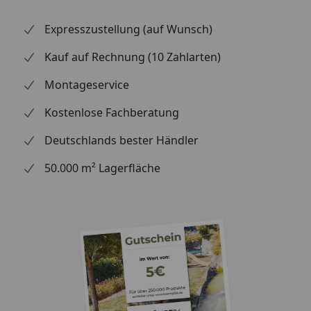
pflegeleichtem Cromargan®: Edelstahl Rostfrei und
hochwertigem Glas dürfen Töpfe und Deckel
Expresszustellung (auf Wunsch)
natürlich zur komfortablen Reinigung in die
Spülmaschine.
Kauf auf Rechnung (10 Zahlarten)
Montageservice
Kostenlose Fachberatung
Deutschlands bester Händler
50.000 m² Lagerfläche