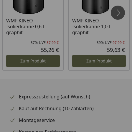
WMF KINEO
WMF KINEO
Isolierkanne 0,6 l
Isolierkanne 1,0 l
graphit
graphit
-37%
UVP
87,99 €
-39%
UVP
97,99 €
Rabatt in Prozent
Ursprünglicher Preis
Rab
Urs
55,26 €
59,63 €
Aktueller Preis
Akt
Zum Produkt
Zum Produkt
Expresszustellung (auf Wunsch)
Kauf auf Rechnung (10 Zahlarten)
Montageservice
Kostenlose Fachberatung