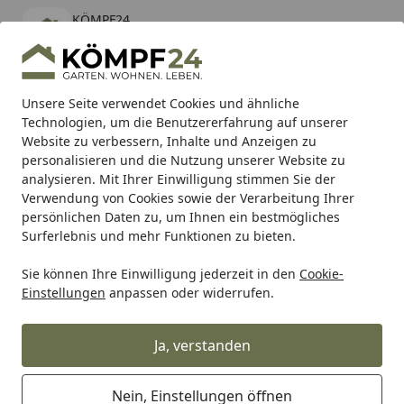
KÖMPF24
Öffnen
Banner schließen
KÖMPF24
kostenlos - Im App Store
Alle Produkte
Mein Konto
Wunschl
Eink
Unsere Seite verwendet Cookies und ähnliche
Technologien, um die Benutzererfahrung auf unserer
Hotline
4,81
/ 5
Suchen
Website zu verbessern, Inhalte und Anzeigen zu
personalisieren und die Nutzung unserer Website zu
analysieren. Mit Ihrer Einwilligung stimmen Sie der
Karibu Pools inkl. gratis Sandfilteranlage & Pool-
Verwendung von Cookies sowie der Verarbeitung Ihrer
Starterset (Gesamtwert bis 468,99€)
persönlichen Daten zu, um Ihnen ein bestmögliches
Surferlebnis und mehr Funktionen zu bieten.
Sie können Ihre Einwilligung jederzeit in den
Cookie-
Freizeit & Sport
Campingbedarf & Outdoorbedarf
Therm
Einstellungen
anpassen oder widerrufen.
Startseite
WMF KINEO Isolierkanne 1,0 l
Ja, verstanden
Nein, Einstellungen öffnen