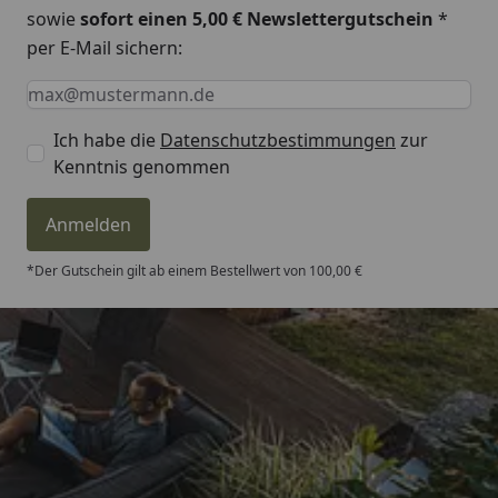
sowie
sofort einen 5,00 € Newslettergutschein
*
per E-Mail sichern:
Keine Eingabe erforderlich
Eingabe erforderlich
E-Mail *
Ich habe die
Datenschutzbestimmungen
zur
Kenntnis genommen
Anmelden
*Der Gutschein gilt ab einem Bestellwert von 100,00 €
Trusted Shops
4,81
/ 5