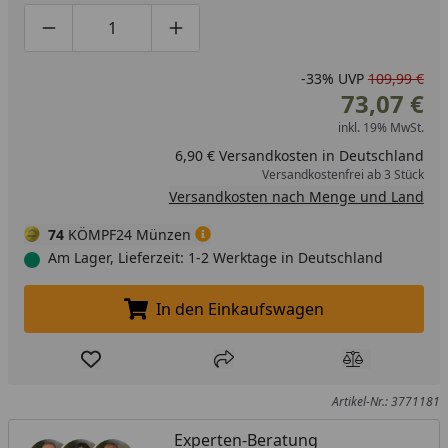
· Innovativer Deckel - Der patentierte Klick-Deckel sorgt
für besonders müheloses Öffnen und Schließen der
Produktmenge um eins verringern
Produktmenge manuell eingeben
Produktmenge um eins erhöhen
Kanne. · Komfortables Befüllen/Reinigen - Griff und
-33%
UVP
109,99 €
Deckel bilden eine Einheit, die sich zum mühelosen
73,07 €
Befüllen und Reinigen in einem Stück abnehmen läßt. ·
inkl. 19% MwSt.
Komfortabler Holzgriff - Edles, modernes Design mit
natürlichem Touch: Der hochwertige Holzgriff liegt
6,90 € Versandkosten in Deutschland
Versandkostenfrei ab 3 Stück
angenehm in der Hand und ist zudem ein echter
Versandkosten nach Menge und Land
Blickfang.
74
KÖMPF24 Münzen
Am Lager, Lieferzeit: 1-2 Werktage in Deutschland
In den Einkaufswagen
In den Einkaufswagen legen
Produkt zur Wunschliste hinzufügen
Teilen
Produkt Ver
Artikel-Nr.: 3771181
Experten-Beratung