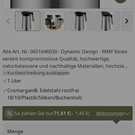
Vorheriges Bild anzeigen
Näc
Alte Art. Nr.: 0651646030 · Dynamic Design - WMF Kineo
vereint kompromisslose Qualität, hochwertige,
naturbelassene und nachhaltige Materialien, höchste
Funktionalität und anspruchsvolles Design in einer
Kurzbeschreibung ausklappen
begeisternden Kollektion. · ThermaPro-Isolierung -
1 Liter
Hervorragende Isolierleistung dank eines
Cromargan®: Edelstahl rostfrei
doppelwandigen Isolierkerns aus hochwertigem
18/10/Plastik/Silikon/Buchenholz
Edelstahl, der Getränke bis zu 12 Stunden warm oder bis
zu 24 Stunden kalt hält. · 100% auslaufsicher - Der
So zahlen Sie nur
71,61 €
(– 1,46 €)
Bedingungen
patentierte Klick-Deckel ist absolut auslaufsicher. ·
Tropffreies Ausgießen - Die clevere Formgebung
ermöglicht ein tropffreies Ausgießen des Kanneninhalts.
Menge