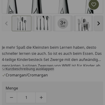
Produk
Vorheriges Bild anzeigen
Näc
Je mehr Spaß die Kleinsten beim Lernen haben, desto
schneller lernen sie auch. So ist es auch beim Essen. Das
4-teilige Kinderbesteck-Set Zwerge mit den aufwändig
geprägten, lustigen Zwergen von WMF ist für Kinder ab
Kurzbeschreibung ausklappen
3 Jahren geeignet und besteht aus Kindergabel,
Cromargan/Cromargan
Kindermesser, Kinderlöffel und kleinem Kinderlöffel mit
wunderschöner und kindgerecht ungefährlicher
Menge
Formgebung. Aus hochwertigem, strapazierfähigem,
spülmaschinengeeignetem und hygienischem
Produktmenge um eins verringern
Produktmenge manuell eingeben
Produktmenge um eins erhöhen
Cromargan®: Edelstahl Rostfrei 18/10 gefertigt, ist es