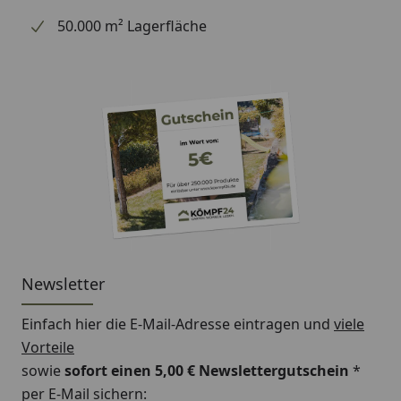
Farbecht, pflegeleicht, spülmaschinengeeignet,
50.000 m² Lagerfläche
geschmacksneutral und säurebeständig.
Spülmaschinengeeignet - Alle Teile des Sets sind
zur komfortablen und hygienischen Reinigung in
der Spülmaschine geeignet - Tag für Tag.
Hochwertige Geschenkverpackung - Die
hochwertige und wunderschön gestaltete
Geschenkverpackung sorgt für strahlende
Kinderaugen und bleibende Erinnerungen.
Newsletter
Einfach hier die E-Mail-Adresse eintragen und
viele
Vorteile
sowie
sofort einen 5,00 € Newslettergutschein
*
per E-Mail sichern: