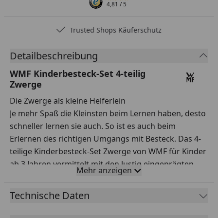
4,81
/ 5
Trusted Shops Käuferschutz
Detailbeschreibung
WMF Kinderbesteck-Set 4-teilig
Zwerge
Die Zwerge als kleine Helferlein
Je mehr Spaß die Kleinsten beim Lernen haben, desto
schneller lernen sie auch. So ist es auch beim
Erlernen des richtigen Umgangs mit Besteck. Das 4-
teilige Kinderbesteck-Set Zwerge von WMF für Kinder
ab 3 Jahren vermittelt mit den lustig eingeprägten
Mehr anzeigen
Zwergen genau diesen Spaß - denn mit Hammer,
Schaufel, Spaten und Gießkanne ausgerüstet haben
Technische Daten
auch diese alle Hände voll zu tun. Die Formgebung
des Kinderbestecks hilft die feinmotorischen