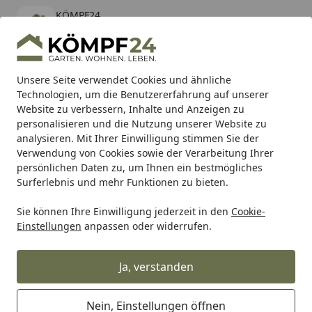
KÖMPF24
Öffnen
Banner schließen
KÖMPF24
kostenlos - Im App Store
Alle Produkte
Mein Konto
Wunschl
Eink
Unsere Seite verwendet Cookies und ähnliche
Technologien, um die Benutzererfahrung auf unserer
Hotline
4,81
/ 5
Suchen
Website zu verbessern, Inhalte und Anzeigen zu
personalisieren und die Nutzung unserer Website zu
analysieren. Mit Ihrer Einwilligung stimmen Sie der
Karibu Pools inkl. gratis Sandfilteranlage & Pool-
Verwendung von Cookies sowie der Verarbeitung Ihrer
Starterset (Gesamtwert bis 468,99€)
persönlichen Daten zu, um Ihnen ein bestmögliches
Surferlebnis und mehr Funktionen zu bieten.
Sie können Ihre Einwilligung jederzeit in den
Cookie-
Geschenke für besondere Anlässe
Geschenke für Kinder
Einstellungen
anpassen oder widerrufen.
Startseite
WMF Kinderbesteck-Set 4-teilig
Zwerge
Ja, verstanden
Nein, Einstellungen öffnen