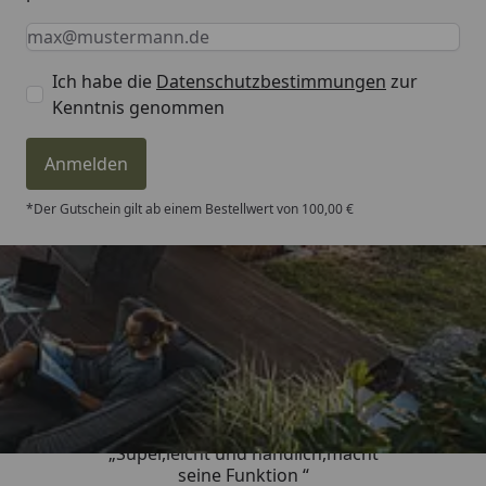
Keine Eingabe erforderlich
Eingabe erforderlich
E-Mail *
Ich habe die
Datenschutzbestimmungen
zur
Kenntnis genommen
Anmelden
*Der Gutschein gilt ab einem Bestellwert von 100,00 €
Trusted Shops
4,81
/ 5
„Super,leicht und handlich,macht
seine Funktion “