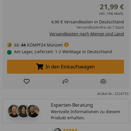
perfekt für kleine Kinderhände geeignet. Und für große
21,99 €
Träume auch.
inkl. 19% MwSt.
4,90 € Versandkosten in Deutschland
Versandkostenfrei ab 7 Stück
Versandkosten nach Menge und Land
22
44
KÖMPF24 Münzen
Am Lager, Lieferzeit: 1-2 Werktage in Deutschland
In den Einkaufswagen
In den Einkaufswagen legen
Produkt zur Wunschliste hinzufügen
Teilen
Produkt Ver
Artikel-Nr.: 3224755
Experten-Beratung
Wertvolle Informationen zu diesem
Produkt erhalten.