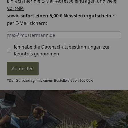
Einfach hier die E-Mail-Adresse eintragen und
viele
Vorteile
sowie
sofort einen 5,00 € Newslettergutschein
*
per E-Mail sichern:
Keine Eingabe erforderlich
Eingabe erforderlich
E-Mail *
Ich habe die
Datenschutzbestimmungen
zur
Kenntnis genommen
Anmelden
*Der Gutschein gilt ab einem Bestellwert von 100,00 €
Trusted Shops
4,81
/ 5