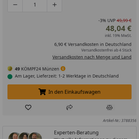
Produktmenge um eins verringern
Produktmenge manuell eingeben
Produktmenge um eins erhöhen
-3%
UVP
49,99 €
48,04 €
inkl. 19% MwSt.
6,90 € Versandkosten in Deutschland
Versandkostenfrei ab 4 Stück
Versandkosten nach Menge und Land
49
KÖMPF24 Münzen
Am Lager, Lieferzeit: 1-2 Werktage in Deutschland
In den Einkaufswagen
In den Einkaufswagen legen
Produkt zur Wunschliste hinzufügen
Teilen
Produkt Ver
Artikel-Nr.: 3788356
Experten-Beratung