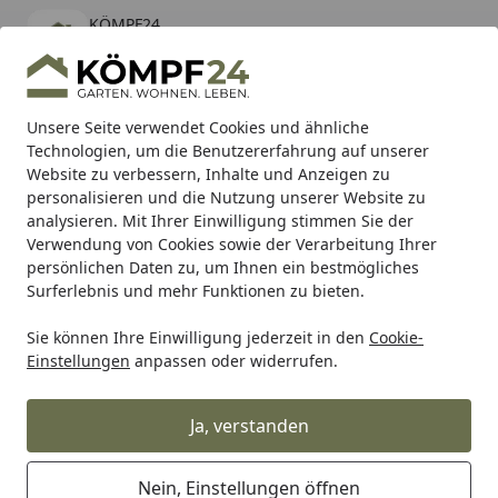
KÖMPF24
Öffnen
Banner schließen
KÖMPF24
kostenlos - Im App Store
Alle Produkte
Mein Konto
Wunschl
Eink
Unsere Seite verwendet Cookies und ähnliche
Technologien, um die Benutzererfahrung auf unserer
Hotline
4,81
/ 5
Suchen
Website zu verbessern, Inhalte und Anzeigen zu
personalisieren und die Nutzung unserer Website zu
analysieren. Mit Ihrer Einwilligung stimmen Sie der
Karibu Pools inkl. gratis Sandfilteranlage & Pool-
Verwendung von Cookies sowie der Verarbeitung Ihrer
Starterset (Gesamtwert bis 468,99€)
persönlichen Daten zu, um Ihnen ein bestmögliches
Surferlebnis und mehr Funktionen zu bieten.
Sie können Ihre Einwilligung jederzeit in den
Cookie-
WMF
WMF Glasdeckel 24 cm Function 4
Einstellungen
anpassen oder widerrufen.
Startseite
WMF Glasdeckel 24 cm Function 4
Ja, verstanden
Nein, Einstellungen öffnen