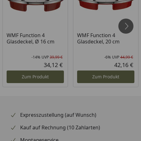
WMF Function 4
WMF Function 4
Glasdeckel, Ø 16 cm
Glasdeckel, 20 cm
-14%
UVP
39,99 €
-6%
UVP
44,99 €
Rabatt in Prozent
Ursprünglicher Preis
Rab
Urs
34,12 €
42,16 €
Aktueller Preis
Akt
Zum Produkt
Zum Produkt
Expresszustellung (auf Wunsch)
Kauf auf Rechnung (10 Zahlarten)
Montageservice