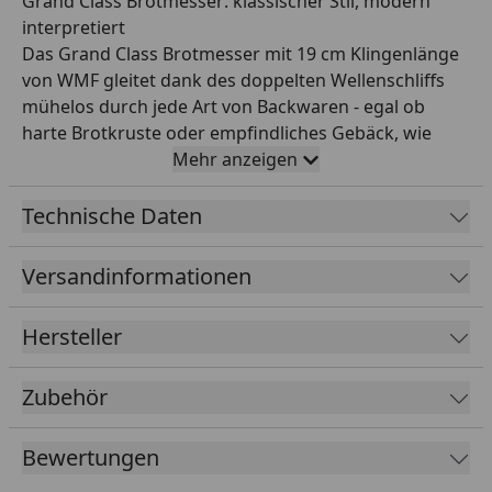
Grand Class Brotmesser: klassischer Stil, modern
interpretiert
Das Grand Class Brotmesser mit 19 cm Klingenlänge
von WMF gleitet dank des doppelten Wellenschliffs
mühelos durch jede Art von Backwaren - egal ob
harte Brotkruste oder empfindliches Gebäck, wie
beispielsweise ein Croissant. Dazu liegt das
Mehr anzeigen
Brotmesser wie angegossen in der Hand und ist für
ein sicheres Handling perfekt ausbalanciert. Die
Technische Daten
Hochleistungs-Klinge ist darüber hinaus mit dem
einzigartigen WMF Performance Cut veredelt - einem
Versandinformationen
Verfahren, das eine optimierte Wärmebehandlung
mit modernster Laser- und Roboter-
Hersteller
Präzisionstechnologie für unerreicht spitze
Schleifwinkel und langanhaltende Schärfe
Zubehör
kombiniert. Eine Prise Nostalgie gepaart mit
modernster Handwerkskunst und
Präzionstechnologie - das ist die Grand Class Messer-
Bewertungen
Serie von WMF. Die hochwertigen schwarzen