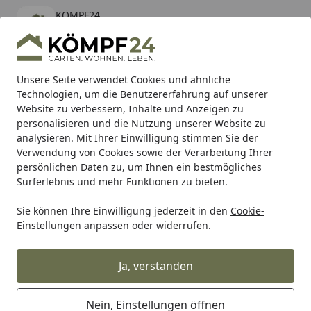
KÖMPF24
Öffnen
Banner schließen
KÖMPF24
kostenlos - Im App Store
Alle Produkte
Mein Konto
Wunschl
Eink
Unsere Seite verwendet Cookies und ähnliche
Technologien, um die Benutzererfahrung auf unserer
Hotline
4,81
/ 5
Suchen
Website zu verbessern, Inhalte und Anzeigen zu
personalisieren und die Nutzung unserer Website zu
analysieren. Mit Ihrer Einwilligung stimmen Sie der
Karibu Pools inkl. gratis Sandfilteranlage & Pool-
Verwendung von Cookies sowie der Verarbeitung Ihrer
Starterset (Gesamtwert bis 468,99€)
persönlichen Daten zu, um Ihnen ein bestmögliches
Surferlebnis und mehr Funktionen zu bieten.
Sie können Ihre Einwilligung jederzeit in den
Cookie-
WMF
WMF Messer
WMF Küchenmesser
WMF Kochmes
Einstellungen
anpassen oder widerrufen.
Startseite
WMF Brotmesser 19 cm Grand Class
Ja, verstanden
Nein, Einstellungen öffnen