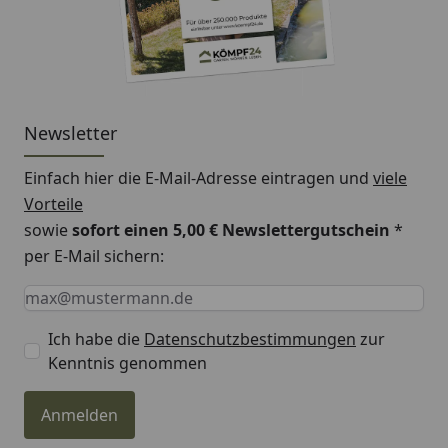
Newsletter
Einfach hier die E-Mail-Adresse eintragen und
viele
Vorteile
sowie
sofort einen 5,00 € Newslettergutschein
*
per E-Mail sichern:
Keine Eingabe erforderlich
Eingabe erforderlich
E-Mail *
Ich habe die
Datenschutzbestimmungen
zur
Kenntnis genommen
Anmelden