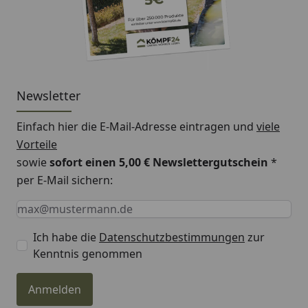
Newsletter
Einfach hier die E-Mail-Adresse eintragen und
viele
Vorteile
sowie
sofort einen 5,00 € Newslettergutschein
*
per E-Mail sichern:
Keine Eingabe erforderlich
Eingabe erforderlich
E-Mail *
Ich habe die
Datenschutzbestimmungen
zur
Kenntnis genommen
Anmelden