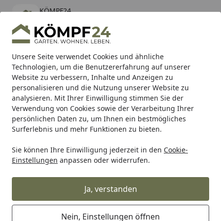
KÖMPF24
Öffnen
Banner schließen
KÖMPF24
kostenlos - Im App Store
Alle Produkte
Mein Konto
Wunschl
Eink
Unsere Seite verwendet Cookies und ähnliche
Technologien, um die Benutzererfahrung auf unserer
Hotline
4,81
/ 5
Suchen
Website zu verbessern, Inhalte und Anzeigen zu
personalisieren und die Nutzung unserer Website zu
analysieren. Mit Ihrer Einwilligung stimmen Sie der
Karibu Pools inkl. gratis Sandfilteranlage & Pool-
Verwendung von Cookies sowie der Verarbeitung Ihrer
Starterset (Gesamtwert bis 468,99€)
persönlichen Daten zu, um Ihnen ein bestmögliches
Surferlebnis und mehr Funktionen zu bieten.
Sie können Ihre Einwilligung jederzeit in den
Cookie-
WMF
WMF Bestecke
WMF Essbestecke
WMF Besteckse
Einstellungen
anpassen oder widerrufen.
Startseite
WMF Atria Besteck-Set, 60-teilig,
Cromargan®
Ja, verstanden
Nein, Einstellungen öffnen