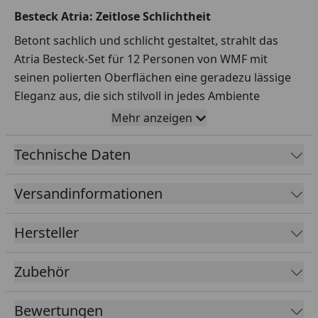
Besteck Atria: Zeitlose Schlichtheit
Betont sachlich und schlicht gestaltet, strahlt das
Atria Besteck-Set für 12 Personen von WMF mit
seinen polierten Oberflächen eine geradezu lässige
Eleganz aus, die sich stilvoll in jedes Ambiente
integriert und hervorragend mit den
Mehr anzeigen
unterschiedlichsten Tischgeschirren, Farben und
Formen kombinieren lässt. Hergestellt aus
Technische Daten
hochwertigem Cromargan®: Edelstahl Rostfrei 18/10,
verstärkt die sorgfältige Verarbeitung den
Versandinformationen
glänzenden Eindruck, den Atria auf jedem Tisch
hinterlässt. Gefertigt mit all der Erfahrung und
Hersteller
Handwerkskunst, für die WMF steht, werden die
Menuemesser aus einem Stück rostfreien
Zubehör
Klingenstahls geschmiedet und anschließend
gehärtet. Zudem verfügen sie über einen speziell
Bewertungen
entwickelten Wellenschliff, für dauerhafte Schärfe