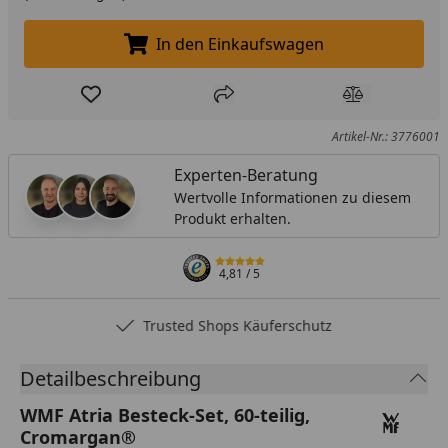
In den Einkaufswagen
In den Einkaufswagen legen
Produkt zur Wunschliste hinzufügen
Teilen
Produkt Ver
Artikel-Nr.: 3776001
Experten-Beratung
Wertvolle Informationen zu diesem
Produkt erhalten.
4,81
/ 5
Trusted Shops Käuferschutz
Detailbeschreibung
WMF Atria Besteck-Set, 60-teilig,
Cromargan®