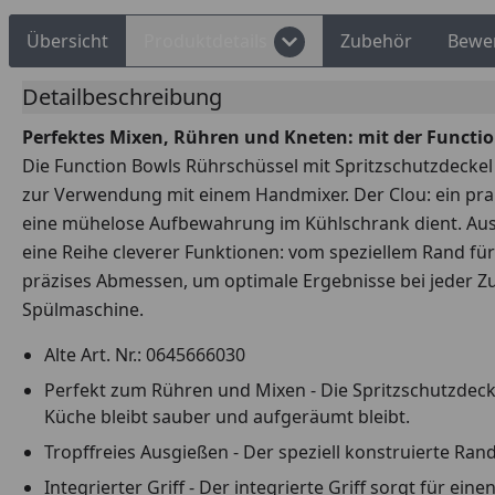
Übersicht
Produktdetails
Zubehör
Bewe
Detailbeschreibung
Perfektes Mixen, Rühren und Kneten: mit der Functi
Die Function Bowls Rührschüssel mit Spritzschutzdeckel 
zur Verwendung mit einem Handmixer. Der Clou: ein prakt
eine mühelose Aufbewahrung im Kühlschrank dient. Aus 
eine Reihe cleverer Funktionen: vom speziellem Rand für 
präzises Abmessen, um optimale Ergebnisse bei jeder Zub
Spülmaschine.
Alte Art. Nr.: 0645666030
Perfekt zum Rühren und Mixen - Die Spritzschutzdec
Küche bleibt sauber und aufgeräumt bleibt.
Tropffreies Ausgießen - Der speziell konstruierte Ran
Integrierter Griff - Der integrierte Griff sorgt für e