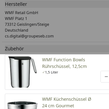
Hersteller
WMF Retail GmbH
WMF Platz 1
73312 Geislingen/Steige
Deutschland
cs.digital@groupeseb.com
Zubehör
WMF Function Bowls
Rührschüssel, 12,5cm
1,5 Liter
P
WMF Küchenschüssel Ø
24 cm Gourmet