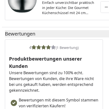
Einfach unverzichtbar praktisch
in jeder Küche: Die Gourmet
P
Küchenschüssel mit 24 cm
Durchmesser ist dank ihres
bauchigen Designs prädestiniert
für vielseitige Anwendungen
Bewertungen
beim Kochen und Backen sowie
zum Rühren und Kneten. Aus
spülmaschinengeeignetem
4
(1 Bewertung)
Cromargan® gefertigt, bietet
diese hochwertige
Produktbewertungen unserer
Edelstahlschüssel clevere
Funktionen für eine mühelose
Kunden
Zubereitung. Der Schüsselrand
Unsere Bewertungen sind zu 100% echt.
mit praktischer Schnaupe
Bewertungen von Kunden, die ihre Ware nicht
ermöglicht ein tropffreies
bei uns gekauft haben, werden entsprechend
Ausgießen und der rutschfeste
Silikonboden sorgt für höchste
gekennzeichnet.
Stabilität selbst bei kräftigem
Bewertungen mit diesem Symbol stammen
Mixen, Verrühren und Kneten.
von verifizierten Käufern!