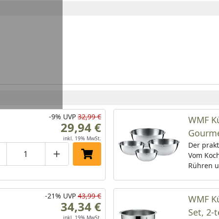
-9%
UVP
32,99 €
WMF Kü
29,94 €
Gourmet
inkl. 19% MwSt.
Der prakt
Vom Koch
roduktmenge um eins verringern
Produktmenge manuell eingeben
Produktmenge um eins erhöhen
In den Einkaufswagen legen
Rühren u
zum perf
das 4-tei
-21%
UVP
43,99 €
Küchensc
WMF Kü
34,34 €
wie gemac
Set, 2-t
Zubereit
inkl. 19% MwSt.