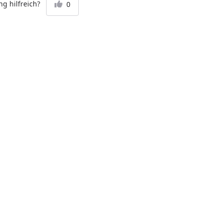
öhnliche Langlebigkeit
g hilfreich?
0
male Hygiene.
ksneutral,
renresistent, farbecht
eleicht. ·
hinengeeignete
- Nach strengen
kriterien und mit
Sorgfalt gerfertigt,
ch die Schüsseln
in der Spülmaschine