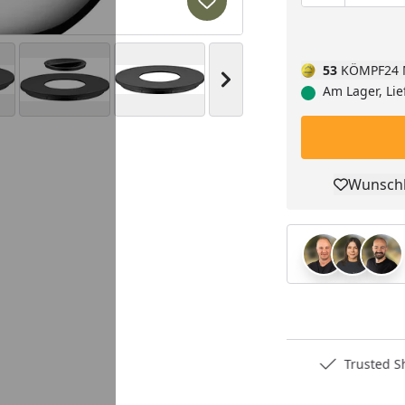
Produkt zur Wunschliste hi
53
KÖMPF24 
Nächstes Bild anzeigen
Am Lager, Lie
Wunschl
Pro
Deutschlands bester Händler
Trusted S