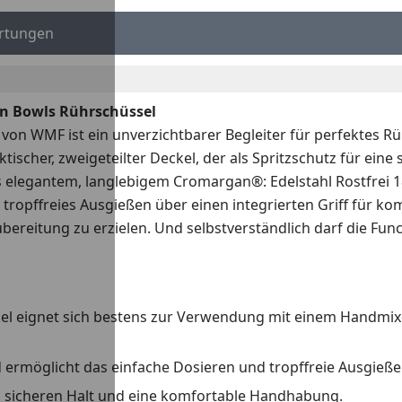
rtungen
on Bowls Rührschüssel
von WMF ist ein unverzichtbarer Begleiter für perfektes R
ischer, zweigeteilter Deckel, der als Spritzschutz für eine
elegantem, langlebigem Cromargan®: Edelstahl Rostfrei 18/
tropffreies Ausgießen über einen integrierten Griff für ko
ereitung zu erzielen. Und selbstverständlich darf die Fun
kel eignet sich bestens zur Verwendung mit einem Handmix
d ermöglicht das einfache Dosieren und tropffreie Ausgieße
inen sicheren Halt und eine komfortable Handhabung.