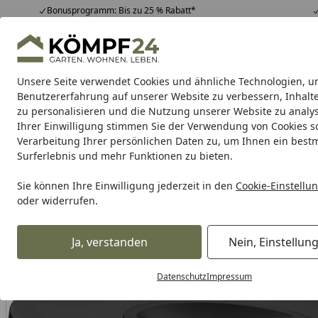
Bonusprogramm: Bis zu 25 % Rabatt*
Hotline
07051 / 9 22 22
4,81
/ 5
Mo-Fr. 8-16 Uhr
25.963 Bewertungen
Unsere Seite verwendet Cookies und ähnliche Technologien, u
Alle Produkte
Highlights
Tipps & Tricks
Alle Produkte
Benutzererfahrung auf unserer Website zu verbessern, Inhalt
zu personalisieren und die Nutzung unserer Website zu analys
Ihrer Einwilligung stimmen Sie der Verwendung von Cookies s
WMF
Töpfe
Pfannen
Bestecke
Messer
Küche
Verarbeitung Ihrer persönlichen Daten zu, um Ihnen ein best
Surferlebnis und mehr Funktionen zu bieten.
Karibu Pools inkl. gra
Sie können Ihre Einwilligung jederzeit in den
Cookie-Einstellu
oder widerrufen.
Dein Traumpool im Sorglos-Paket: F
Ja, verstanden
Nein, Einstellun
WMF
WMF Küchenhelfer
WMF Backhelfer
WMF Rührsc
Startseite
Datenschutz
Impressum