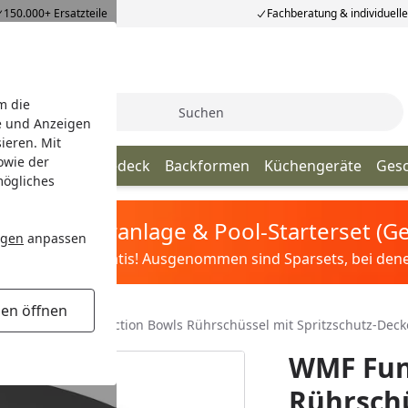
150.000+ Ersatzteile
Fachberatung & individuell
m die
Suche
e und Anzeigen
ieren. Mit
owie der
nhelfer
Tischgedeck
Backformen
Küchengeräte
Ges
mögliches
tis Sandfilteranlage & Pool-Starterset (
ngen
anpassen
ilter&Pflege gratis! Ausgenommen sind Sparsets, bei denen 
gen öffnen
hüssel
WMF Function Bowls Rührschüssel mit Spritzschutz-Deck
WMF Fun
Rührschü