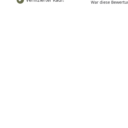
Verifizierter Kauf!
außergew
War diese Bewertun
und opti
Geschmac
speisesäu
und pfleg
Spülmasc
Qualität 
Qualitäts
höchster 
lassen si
mühelos 
reinigen.