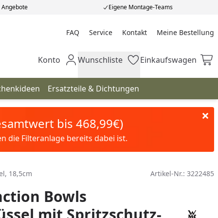
e Angebote
Eigene Montage-Teams
FAQ
Service
Kontakt
Meine Bestellung
Meine Bestellung
Konto
Wunschliste
Einkaufswagen
Mein Konto
Wunschliste
Einkaufswagen
chenkideen
Ersatzteile & Dichtungen
Gesamtwert bis 468,99€)
die Filteranlage bereits dabei ist.
el, 18,5cm
Artikel-Nr.:
3222485
ction Bowls
ssel mit Spritzschutz-