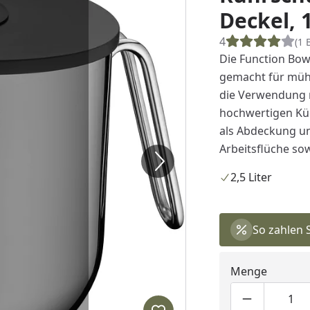
Deckel, 
4
(1 
Die Function Bow
gemacht für mühe
die Verwendung m
hochwertigen Küc
als Abdeckung und
Arbeitsflüche so
2,5 Liter
So zahlen 
Menge
Produktmen
Pro