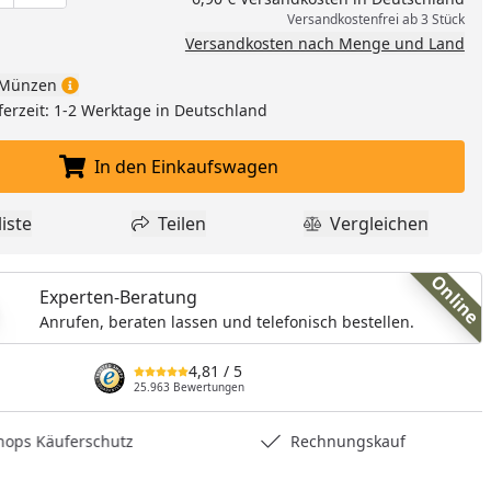
nzufügen
Versandkostenfrei ab 3 Stück
Versandkosten nach Menge und Land
Münzen
ferzeit: 1-2 Werktage in Deutschland
In den Einkaufswagen
In den Einkaufswagen legen
iste
Teilen
Vergleichen
dukt zur Wunschliste hinzufügen
Teilen
Produkt Vergle
Online
Experten-Beratung
Anrufen, beraten lassen und telefonisch bestellen.
4,81
/ 5
25.963 Bewertungen
hops Käuferschutz
Rechnungskauf