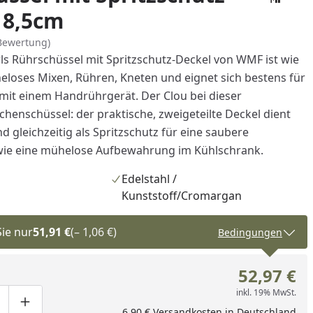
18,5cm
Bewertung)
ls Rührschüssel mit Spritzschutz-Deckel von WMF ist wie
loses Mixen, Rühren, Kneten und eignet sich bestens für
it einem Handrührgerät. Der Clou bei dieser
henschüssel: der praktische, zweigeteilte Deckel dient
 gleichzeitig als Spritzschutz für eine saubere
wie eine mühelose Aufbewahrung im Kühlschrank.
Edelstahl /
Kunststoff/Cromargan
Sie nur
51,91 €
(– 1,06 €)
Bedingungen
52,97 €
inkl. 19% MwSt.
ge um eins verringern
duktmenge manuell eingeben
Produktmenge um eins erhöhen
6,90 € Versandkosten in Deutschland