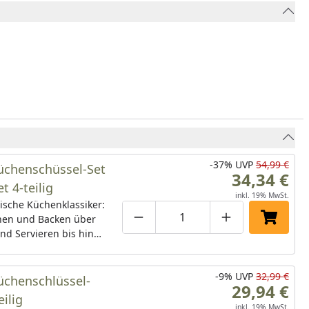
-37%
UVP
54,99 €
chenschüssel-Set
34,34 €
 4-teilig
inkl. 19% MwSt.
ische Küchenklassiker:
en und Backen über
Produktmenge um eins verringe
Produktmenge manuell
Produktmenge 
In den 
nd Servieren bis hin
ekten Wasserbad ist
lige Gourmet
-9%
UVP
32,99 €
hüssel-Set von WMF
chenschlüssel-
29,94 €
ht für die vielseitige
eilig
ung
inkl. 19% MwSt.