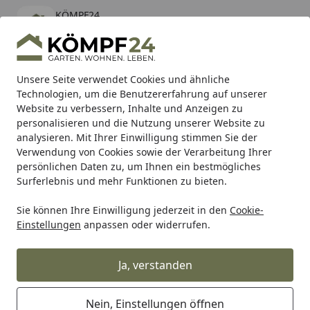
KÖMPF24
Öffnen
Banner schließen
KÖMPF24
kostenlos - Im App Store
Alle Produkte
Mein Konto
Wunschl
Eink
Unsere Seite verwendet Cookies und ähnliche
Technologien, um die Benutzererfahrung auf unserer
Hotline
4,81
/ 5
Suchen
Website zu verbessern, Inhalte und Anzeigen zu
personalisieren und die Nutzung unserer Website zu
analysieren. Mit Ihrer Einwilligung stimmen Sie der
Karibu Pools inkl. gratis Sandfilteranlage & Pool-
Verwendung von Cookies sowie der Verarbeitung Ihrer
Starterset (Gesamtwert bis 468,99€)
persönlichen Daten zu, um Ihnen ein bestmögliches
Surferlebnis und mehr Funktionen zu bieten.
Sie können Ihre Einwilligung jederzeit in den
Cookie-
Geschenke für besondere Anlässe
Geschenkideen zum Mu
Einstellungen
anpassen oder widerrufen.
Startseite
WMF Ambient Sekt-und Weinkühler
Ja, verstanden
Nein, Einstellungen öffnen