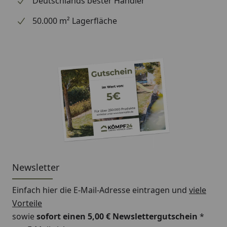
Deutschlands bester Händler
Stärke (mm)
2.50 mm
50.000 m² Lagerfläche
Winkel (°)
90.00 °
Zulassungen
ETA-08/0165
Newsletter
Einfach hier die E-Mail-Adresse eintragen und
viele
Vorteile
sowie
sofort einen 5,00 € Newslettergutschein
*