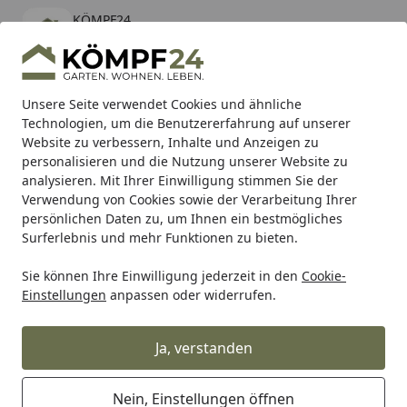
KÖMPF24
Öffnen
Banner schließen
KÖMPF24
kostenlos - Im App Store
Alle Produkte
Mein Konto
Wunschl
Eink
Unsere Seite verwendet Cookies und ähnliche
Technologien, um die Benutzererfahrung auf unserer
Hotline
4,81
/ 5
Suchen
Website zu verbessern, Inhalte und Anzeigen zu
personalisieren und die Nutzung unserer Website zu
analysieren. Mit Ihrer Einwilligung stimmen Sie der
Karibu Pools inkl. gratis Sandfilteranlage & Pool-
Verwendung von Cookies sowie der Verarbeitung Ihrer
Starterset (Gesamtwert bis 468,99€)
persönlichen Daten zu, um Ihnen ein bestmögliches
Surferlebnis und mehr Funktionen zu bieten.
Sie können Ihre Einwilligung jederzeit in den
Cookie-
Winkelverbinder verz. 50x50x35x2,5 mm GP (25 St.)
Einstellungen
anpassen oder widerrufen.
Startseite
Winkelverbinder verz. 50x50x35x2,5
mm GP (25 St.)
Ja, verstanden
Nein, Einstellungen öffnen