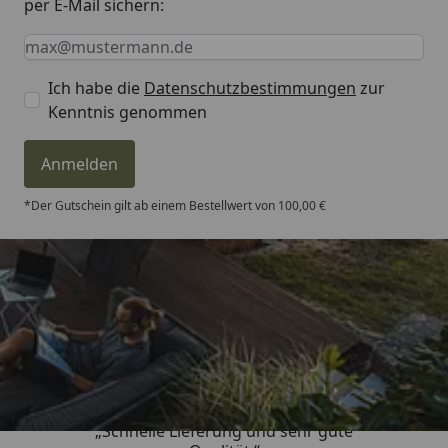
per E-Mail sichern:
Keine Eingabe erforderlich
Eingabe erforderlich
E-Mail *
Ich habe die
Datenschutzbestimmungen
zur
Kenntnis genommen
Anmelden
*Der Gutschein gilt ab einem Bestellwert von 100,00 €
Trusted Shops
4,81
/ 5
„Schnelle Lieferung und sehr gute