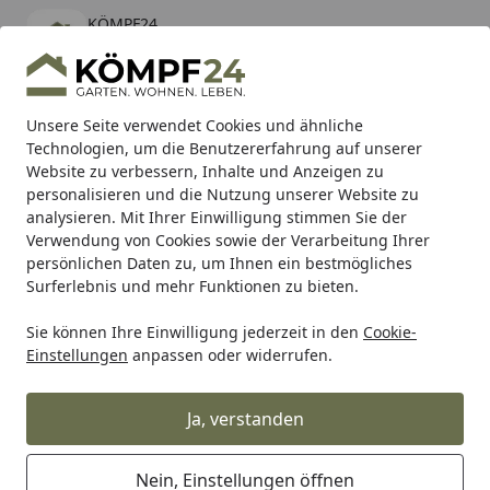
KÖMPF24
Öffnen
Banner schließen
KÖMPF24
kostenlos - Im App Store
Alle Produkte
Mein Konto
Wunschl
Eink
Unsere Seite verwendet Cookies und ähnliche
Technologien, um die Benutzererfahrung auf unserer
Hotline
4,81
/ 5
Suchen
Website zu verbessern, Inhalte und Anzeigen zu
personalisieren und die Nutzung unserer Website zu
analysieren. Mit Ihrer Einwilligung stimmen Sie der
Karibu Pools inkl. gratis Sandfilteranlage & Pool-
Verwendung von Cookies sowie der Verarbeitung Ihrer
Starterset (Gesamtwert bis 468,99€)
persönlichen Daten zu, um Ihnen ein bestmögliches
Surferlebnis und mehr Funktionen zu bieten.
Sie können Ihre Einwilligung jederzeit in den
Cookie-
Auto & Zweirad
Fahrradzubehör & Fahrradbedarf
Zubeh
Einstellungen
anpassen oder widerrufen.
Startseite
Widek Spanngurt EYE Strap 54 cm
grün
Ja, verstanden
Nein, Einstellungen öffnen