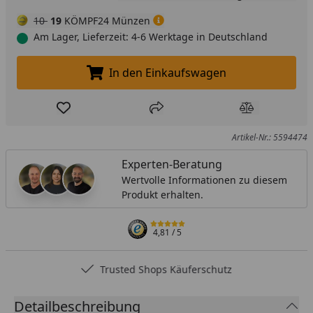
10
19
KÖMPF24 Münzen
Am Lager, Lieferzeit: 4-6 Werktage in Deutschland
In den Einkaufswagen
In den Einkaufswagen legen
Produkt zur Wunschliste hinzufügen
Teilen
Produkt Ver
Artikel-Nr.: 5594474
Experten-Beratung
Wertvolle Informationen zu diesem
Produkt erhalten.
4,81
/ 5
Trusted Shops Käuferschutz
Detailbeschreibung