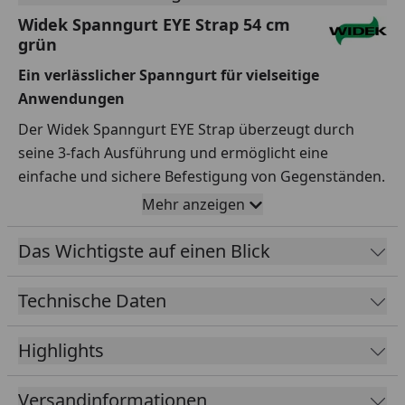
Widek Spanngurt EYE Strap 54 cm
grün
Ein verlässlicher Spanngurt für vielseitige
Anwendungen
Der Widek Spanngurt EYE Strap überzeugt durch
seine 3-fach Ausführung und ermöglicht eine
einfache und sichere Befestigung von Gegenständen.
Der Spanngurt ist 54 cm lang und verfügt über ein
Mehr anzeigen
Nirosta universales Lochblech.
Das Wichtigste auf einen Blick
Robuste und flexible Lösung
Gefertigt aus strapazierfähigem Material, bietet der
Technische Daten
EYE Strap eine praktische Möglichkeit zur Sicherung.
Der Spanngurt ist in einer ansprechenden olivgrünen
Highlights
Farbe gehalten.
Versandinformationen