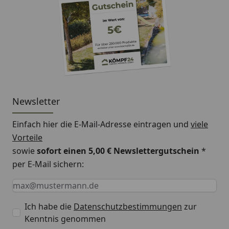
Newsletter
Einfach hier die E-Mail-Adresse eintragen und
viele
Vorteile
sowie
sofort einen 5,00 € Newslettergutschein
*
per E-Mail sichern:
Keine Eingabe erforderlich
Eingabe erforderlich
E-Mail *
Ich habe die
Datenschutzbestimmungen
zur
Kenntnis genommen