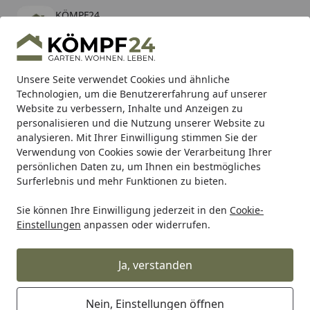
KÖMPF24
Öffnen
Banner schließen
KÖMPF24
kostenlos - Im App Store
Alle Produkte
Mein Konto
Wunschl
Eink
Unsere Seite verwendet Cookies und ähnliche
Technologien, um die Benutzererfahrung auf unserer
Hotline
4,81
/ 5
Suchen
Website zu verbessern, Inhalte und Anzeigen zu
personalisieren und die Nutzung unserer Website zu
analysieren. Mit Ihrer Einwilligung stimmen Sie der
Karibu Pools inkl. gratis Sandfilteranlage & Pool-
Verwendung von Cookies sowie der Verarbeitung Ihrer
Starterset (Gesamtwert bis 468,99€)
persönlichen Daten zu, um Ihnen ein bestmögliches
Surferlebnis und mehr Funktionen zu bieten.
Sie können Ihre Einwilligung jederzeit in den
Cookie-
Auto & Zweirad
Fahrradzubehör & Fahrradbedarf
Zubeh
Einstellungen
anpassen oder widerrufen.
Startseite
Widek Klingel Paperclip mini
schwarz/silber
Ja, verstanden
Nein, Einstellungen öffnen