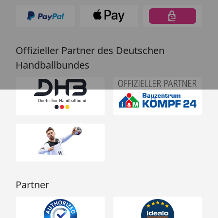
Offizieller Partner des Deutschen
Handballbundes
Partner