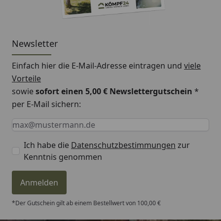
Newsletter
Einfach hier die E-Mail-Adresse eintragen und
viele
Vorteile
sowie
sofort einen 5,00 € Newslettergutschein
*
per E-Mail sichern:
Keine Eingabe erforderlich
Eingabe erforderlich
E-Mail *
Ich habe die
Datenschutzbestimmungen
zur
Kenntnis genommen
Anmelden
*Der Gutschein gilt ab einem Bestellwert von 100,00 €