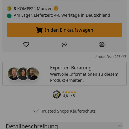
3
KÖMPF24 Münzen
Am Lager, Lieferzeit: 4-6 Werktage in Deutschland
In den Einkaufswagen
In den Einkaufswagen legen
Produkt zur Wunschliste hinzufügen
Teilen
Produkt Ver
Artikel-Nr.: 4953463
Experten-Beratung
Wertvolle Informationen zu diesem
Produkt erhalten.
4,81
/ 5
Trusted Shops Käuferschutz
Detailbeschreibung