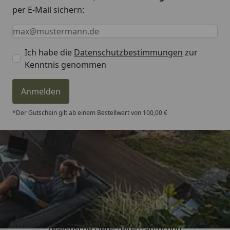
per E-Mail sichern:
Keine Eingabe erforderlich
Eingabe erforderlich
E-Mail *
Ich habe die
Datenschutzbestimmungen
zur
Kenntnis genommen
Anmelden
*Der Gutschein gilt ab einem Bestellwert von 100,00 €
Trusted Shops
4,81
/ 5
„Sehr gute Qualitäts-Markenware,
realistische Lieferzeiten (aufgrund