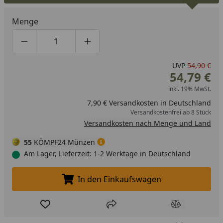
Menge
Produktmenge um eins verringern
Produktmenge manuell eingeben
Produktmenge um eins erhöhen
UVP
54,90 €
54,79 €
inkl. 19% MwSt.
7,90 € Versandkosten in Deutschland
Versandkostenfrei ab 8 Stück
Versandkosten nach Menge und Land
55
KÖMPF24 Münzen
Am Lager, Lieferzeit: 1-2 Werktage in Deutschland
In den Einkaufswagen
In den Einkaufswagen legen
Produkt zur Wunschliste hinzufügen
Teilen
Produkt Ver