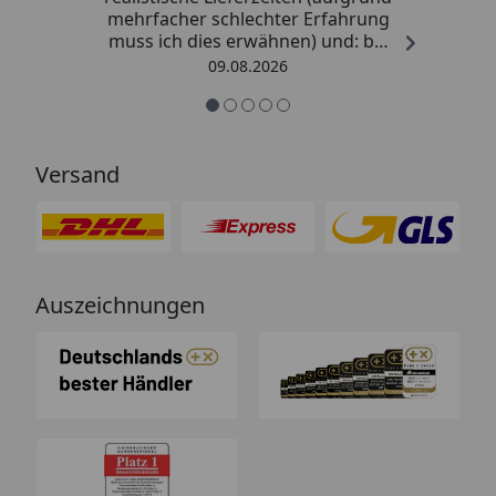
mehrfacher schlechter Erfahrung
muss ich dies erwähnen) und: bei
Kritik kommt die Antwort
09.08.2026
offensichtlich von einem
Menschen mit Verstand und nicht
von einem Chat-Bot, der
nichtssagende Antworten schickt
Versand
(auch dass ist leider immer öfter
ein Problem). “
Auszeichnungen