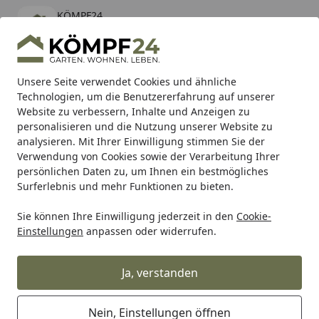
KÖMPF24
Öffnen
Banner schließen
KÖMPF24
kostenlos - Im App Store
Alle Produkte
Mein Konto
Wunschl
Eink
Unsere Seite verwendet Cookies und ähnliche
Technologien, um die Benutzererfahrung auf unserer
Hotline
4,81
/ 5
Suchen
Website zu verbessern, Inhalte und Anzeigen zu
personalisieren und die Nutzung unserer Website zu
analysieren. Mit Ihrer Einwilligung stimmen Sie der
Karibu Pools inkl. gratis Sandfilteranlage & Pool-
Verwendung von Cookies sowie der Verarbeitung Ihrer
Starterset (Gesamtwert bis 468,99€)
persönlichen Daten zu, um Ihnen ein bestmögliches
Surferlebnis und mehr Funktionen zu bieten.
Sie können Ihre Einwilligung jederzeit in den
Cookie-
Hartje
Hartje Zubehör für Fahrräder
Hartje Fahrradkling
Einstellungen
anpassen oder widerrufen.
Startseite
Widek Glocke Ding Dong Mandala
Ja, verstanden
Nein, Einstellungen öffnen