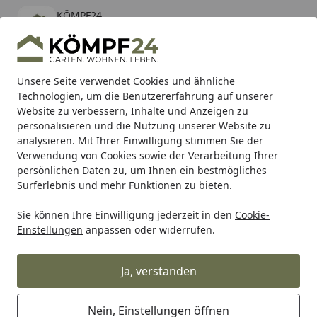
KÖMPF24
Öffnen
Banner schließen
KÖMPF24
kostenlos - Im App Store
Alle Produkte
Mein Konto
Wunschl
Eink
Unsere Seite verwendet Cookies und ähnliche
Technologien, um die Benutzererfahrung auf unserer
Hotline
4,81
/ 5
Suchen
Website zu verbessern, Inhalte und Anzeigen zu
personalisieren und die Nutzung unserer Website zu
analysieren. Mit Ihrer Einwilligung stimmen Sie der
Karibu Pools inkl. gratis Sandfilteranlage & Pool-
Verwendung von Cookies sowie der Verarbeitung Ihrer
Starterset (Gesamtwert bis 468,99€)
persönlichen Daten zu, um Ihnen ein bestmögliches
Surferlebnis und mehr Funktionen zu bieten.
Sie können Ihre Einwilligung jederzeit in den
Cookie-
Wera
Wera Werkzeuge
Wera Umschaltknarre Zyklop Min
Einstellungen
anpassen oder widerrufen.
Startseite
Wera Umschaltknarre Zyklop Mini 1
Ja, verstanden
Nein, Einstellungen öffnen