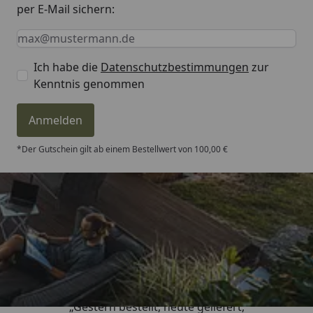
per E-Mail sichern:
Keine Eingabe erforderlich
Eingabe erforderlich
E-Mail *
Ich habe die
Datenschutzbestimmungen
zur
Kenntnis genommen
Anmelden
*Der Gutschein gilt ab einem Bestellwert von 100,00 €
Trusted Shops
4,81
/ 5
„Gestern bestellt, heute geliefert,