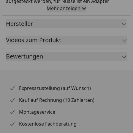
aufgesteckt werden, für Nüsse ist ein Adapter
erforderlich (im Lieferumfang enthalten).
Mehr anzeigen
Gesenkgeschmiedete Vollstahlausführung mit
Rändelrad, Links-/ Rechtsumschaltung, ergonomisch
Hersteller
geformten Knarrenkopf und -hebel.
Videos zum Produkt
Bewertungen
Expresszustellung (auf Wunsch)
Kauf auf Rechnung (10 Zahlarten)
Montageservice
Kostenlose Fachberatung