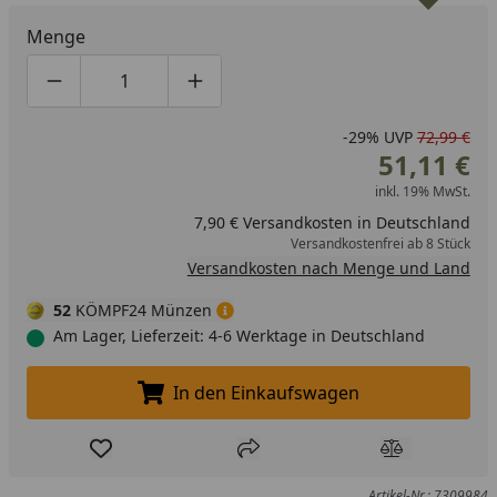
Menge
Produktmenge um eins verringern
Produktmenge manuell eingeben
Produktmenge um eins erhöhen
-29%
UVP
72,99 €
51,11 €
inkl. 19% MwSt.
7,90 € Versandkosten in Deutschland
Versandkostenfrei ab 8 Stück
Versandkosten nach Menge und Land
52
KÖMPF24 Münzen
Am Lager, Lieferzeit: 4-6 Werktage in Deutschland
In den Einkaufswagen
In den Einkaufswagen legen
Produkt zur Wunschliste hinzufügen
Teilen
Produkt Ver
Artikel-Nr.: 7309984