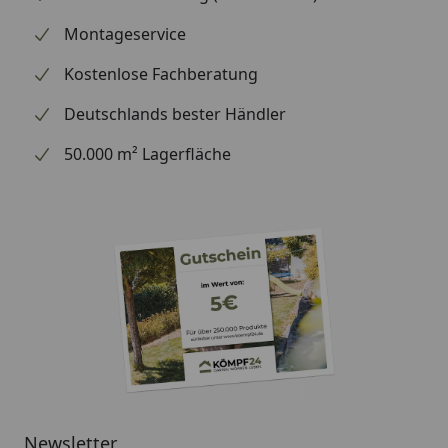
möglich
Montageservice
oder
Sorglos-Paket mit
Kostenlose Fachberatung
Montage und
Deutschlands bester Händler
besonderen Service-
Leistungen zum
50.000 m² Lagerfläche
Festpreis
Weitere
Informationen
Optionale Erweiterungen (siehe Reiter "Zubehör"):
Befestigungsanker
Weka Kinderspielgerät Spielturm 816 A -
Haus Montageanleitung
Weka Kinderspielgerät Spielturm 816 A -
Newsletter