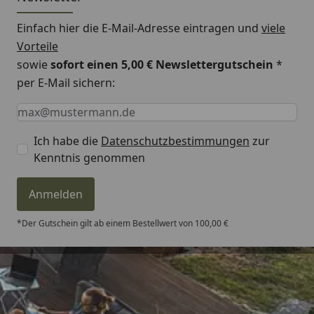
Brücke Montageanleitung
Einfach hier die E-Mail-Adresse eintragen und
viele
Vorteile
Weka Kinderspielgerät Spielturm 816 A
sowie
sofort einen 5,00 € Newslettergutschein
*
Fundamentplan
per E-Mail sichern:
Keine Eingabe erforderlich
Eingabe erforderlich
E-Mail *
Dieser hochwertige Kinderspielgerät ist wie alle
Weka-Produkte vollständig
"Made in Germany"
.
Ich habe die
Datenschutzbestimmungen
zur
Für alle Holzteile, die Konstruktion sowie für die
Kenntnis genommen
Verarbeitung gewähren wir Ihnen in
Zusammenarbeit mit der Firma Weka
5 Jahre
Anmelden
Garantie
. (
Garantiebestimmungen
)
*Der Gutschein gilt ab einem Bestellwert von 100,00 €
Trusted Shops