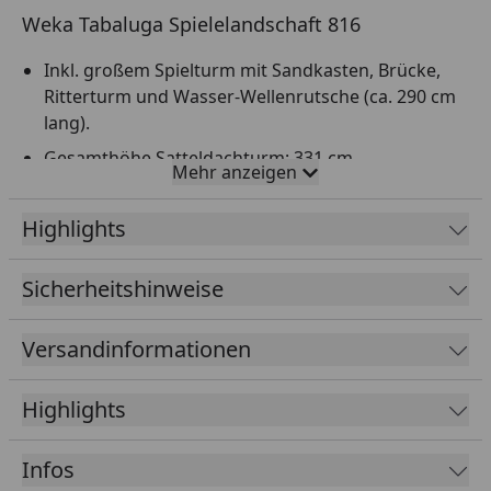
Weka Tabaluga Spielelandschaft 816
Inkl. großem Spielturm mit Sandkasten, Brücke,
Ritterturm und Wasser-Wellenrutsche (ca. 290 cm
lang).
Gesamthöhe Satteldachturm: 331 cm
Mehr anzeigen
Podesthöhe Türme und Brücke: ca. 150 cm
Highlights
Podestboden: 19 mm starke Glattkantbretter
Dach: 19 mm starke Dachschalung (ohne
Sicherheitshinweise
Dachbelag)
Pfosten: 66 x 66 mm
Versandinformationen
Bemaßung: Podesthöhe 150 cm, Brüstungshöhe
60 cm
Highlights
Leiter links oder rechts montierbar
Inklusive: 2 Tabaluga-Schablonen zum Ausmalen
Infos
Bei der zweiten Abbildung handelt es sich um eine