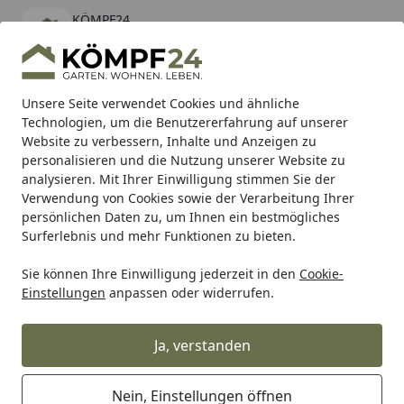
KÖMPF24
Öffnen
Banner schließen
KÖMPF24
kostenlos - Im App Store
Alle Produkte
Mein Konto
Wunschl
Eink
Unsere Seite verwendet Cookies und ähnliche
Technologien, um die Benutzererfahrung auf unserer
Hotline
4,81
/ 5
Suchen
Website zu verbessern, Inhalte und Anzeigen zu
personalisieren und die Nutzung unserer Website zu
analysieren. Mit Ihrer Einwilligung stimmen Sie der
Karibu Pools inkl. gratis Sandfilteranlage & Pool-
Verwendung von Cookies sowie der Verarbeitung Ihrer
Starterset (Gesamtwert bis 468,99€)
persönlichen Daten zu, um Ihnen ein bestmögliches
Surferlebnis und mehr Funktionen zu bieten.
Sie können Ihre Einwilligung jederzeit in den
Cookie-
Freizeit & Sport
Kinderspielgeräte & Spielzeuge
Kinders
Einstellungen
anpassen oder widerrufen.
Startseite
Weka Tabaluga Spielelandschaft
816
Ja, verstanden
Nein, Einstellungen öffnen