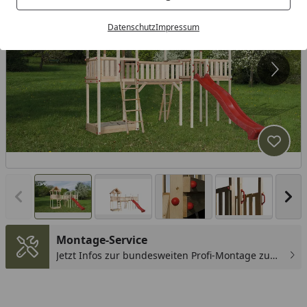
Datenschutz
Impressum
Produk
Vorheriges Bild anzeigen
Näc
Montage-Service
Jetzt Infos zur bundesweiten Profi-Montage zum
günstigen Festpreis sichern.