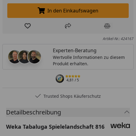
In den Einkaufswagen
In den Einkaufswagen legen
Produkt zur Wunschliste hinzufügen
Teilen
Produkt Ver
Artikel-Nr.: 424167
Experten-Beratung
Wertvolle Informationen zu diesem
Produkt erhalten.
4,81
/ 5
Trusted Shops Käuferschutz
Detailbeschreibung
Weka Tabaluga Spielelandschaft 816