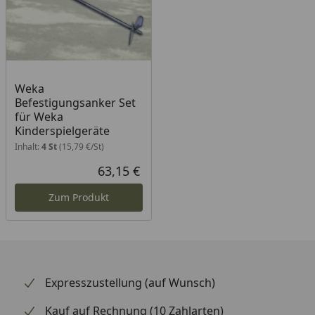
Farbgestaltung
möglich
Zertifikat
TÜV-geprüft
Garantie
5 Jahre auf alle
Weka
Holzteile
Befestigungsanker Set
für Weka
Befestigungsankerbedarf
12
Kinderspielgeräte
Befestigungsanker
Inhalt:
4 St
(15,79 €/St)
(optional erhältlich,
63,15 €
siehe "Zubehör")
Aktueller Preis
Zum Produkt
Dachschindelbedarf
2 Pakete
(optional erhältlich,
siehe "Zubehör")
Benötigte Sandmenge
ca. 160 kg
Expresszustellung (auf Wunsch)
Montage
Montage zum
Kauf auf Rechnung (10 Zahlarten)
günstigen Festpreis