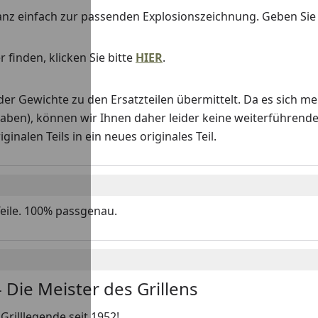
anz einfach zur passenden Explosionszeichnung. Geben Si
 finden, klicken Sie bitte
HIER
.
Gewichte zu den Ersatzteilen übermittelt. Da es sich me
haben), können wir Ihnen daher leider keine weiterführend
nalen Teils in ein neues originales Teil.
Teile. 100% passgenau.
 Die Meister des Grillens
Grilllegende seit 1952!