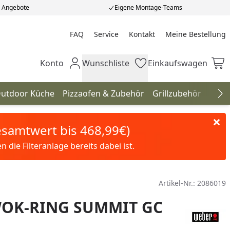
e Angebote
Eigene Montage-Teams
FAQ
Service
Kontakt
Meine Bestellung
Meine Bestellung
Konto
Wunschliste
Einkaufswagen
Mein Konto
Wunschliste
Einkaufswagen
utdoor Küche
Pizzaofen & Zubehör
Grillzubehör
Gril
Na
Gesamtwert bis 468,99€)
die Filteranlage bereits dabei ist.
Artikel-Nr.:
2086019
OK-RING SUMMIT GC