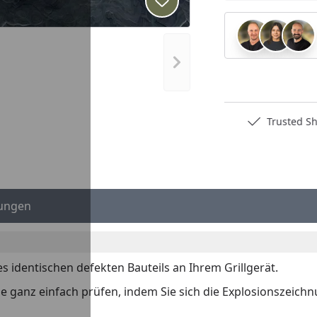
Produkt zur Wunschliste hi
Nächstes Bild anzeigen
Deutschlands bester Händler
Trusted S
ungen
es identischen defekten Bauteils an Ihrem Grillgerät.
 Sie ganz einfach prüfen, indem Sie sich die Explosionszeich