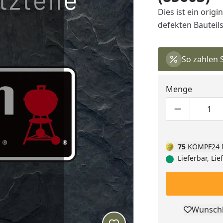
Dies ist ein orig
defekten Bauteils
So zahlen 
Menge
Produktmen
Pro
75
KÖMPF24 
Lieferbar, Li
Wunschl
Pro