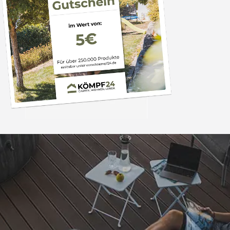
Trusted Shops
„- Retouren Bearbe
umgehend erl
4,81
/ 5
04.08.202
25.957 Bewertungen