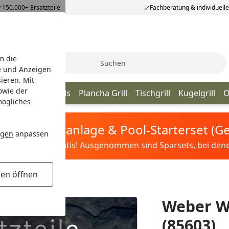
150.000+ Ersatzteile
Fachberatung & individuell
m die
Suche
e und Anzeigen
ieren. Mit
owie der
ill
Kamado Grills
Plancha Grill
Tischgrill
Kugelgrill
O
mögliches
tis Sandfilteranlage & Pool-Starterset (
ngen
anpassen
ilter&Pflege gratis! Ausgenommen sind Sparsets, bei denen 
gen öffnen
Weber W
(85603)