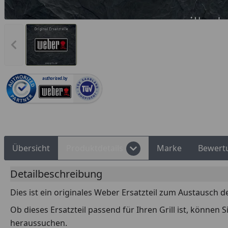
Vorheriges Bild anzeigen
authorized.by
Rechnungskauf
Montageservice
Übersicht
Produktdetails
Marke
Bewert
Detailbeschreibung
Dies ist ein originales Weber Ersatzteil zum Austausch d
Ob dieses Ersatzteil passend für Ihren Grill ist, können
heraussuchen.