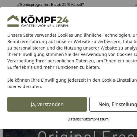
Bonusprogramm: Bis zu 25 % Rabatt*
Hotline
07051 / 9 22 22
4,81
/ 5
Mo-Fr. 8-16 Uhr
25.957 Bewertungen
Unsere Seite verwendet Cookies und ähnliche Technologien, u
Alle Produkte
Highlights
Tipps & Tricks
Alle Produkte
Benutzererfahrung auf unserer Website zu verbessern, Inhalt
zu personalisieren und die Nutzung unserer Website zu analys
Ihrer Einwilligung stimmen Sie der Verwendung von Cookies s
Grill
Gasgrill
Holzkohlegrill
Elektrogrill
Pelletgr
Verarbeitung Ihrer persönlichen Daten zu, um Ihnen ein best
Surferlebnis und mehr Funktionen zu bieten.
Karibu Pools inkl. gra
Sie können Ihre Einwilligung jederzeit in den
Cookie-Einstellu
oder widerrufen.
Dein Traumpool im Sorglos-Paket: F
Ja, verstanden
Nein, Einstellun
Grill
Weber WOK-RING SUMMIT GC (85603)
Startseite
Datenschutz
Impressum