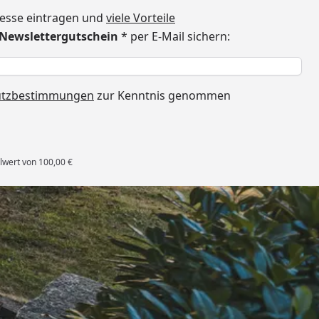
dresse eintragen und
viele Vorteile
€ Newslettergutschein
* per E-Mail sichern:
h
utzbestimmungen
zur Kenntnis genommen
lwert von 100,00 €