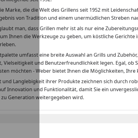
ie Marke, die die Welt des Grillens seit 1952 mit Leidenscha
rgebnis von Tradition und einem unermüdlichen Streben nach
laubt man, dass Grillen mehr ist als nur eine Zubereitungs
 um Ihnen die Werkzeuge zu geben, um köstliche Gerichte i
erleben.
palette umfasst eine breite Auswahl an Grills und Zubehör,
t, Vielseitigkeit und Benutzerfreundlichkeit legen. Egal, ob S
ten möchten - Weber bietet Ihnen die Möglichkeiten, Ihre k
ät und Langlebigkeit ihrer Produkte zeichnen sich durch r
auf Innovation und Funktionalität, damit Sie ein unvergess
 zu Generation weitergegeben wird.