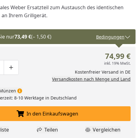
inales Weber Ersatzteil zum Austausch des identischen
 an Ihrem Grillgerät.
Sie nur
73,49 €
(– 1,50 €)
Bedingungen
74,99 €
inkl. 19% MwSt.
ge um eins verringern
duktmenge manuell eingeben
Produktmenge um eins erhöhen
Kostenfreier Versand in DE
Versandkosten nach Menge und Land
Münzen
eferzeit: 8-10 Werktage in Deutschland
In den Einkaufswagen
In den Einkaufswagen legen
iste
Teilen
Vergleichen
dukt zur Wunschliste hinzufügen
Teilen
Produkt Vergle