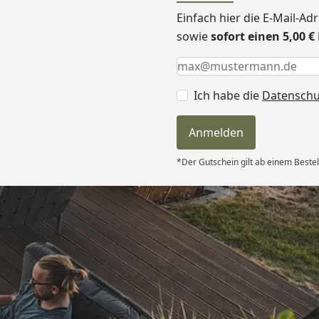
Einfach hier die E-Mail-A
sowie
sofort einen 5,00 
Keine Eingabe erforderlic
Eingabe erforderlich
E-Mail *
Ich habe die
Datensch
Anmelden
*Der Gutschein gilt ab einem Bestel
Versand
itung wurde
edigt“
6