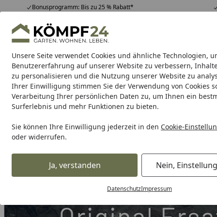
Bonusprogramm: Bis zu 25 % Rabatt*
Hotline
07051 / 9 22 22
4,81
/ 5
Mo-Fr. 8-16 Uhr
25.957 Bewertungen
Unsere Seite verwendet Cookies und ähnliche Technologien, u
Alle Produkte
Highlights
Tipps & Tricks
Alle Produkte
Benutzererfahrung auf unserer Website zu verbessern, Inhalt
zu personalisieren und die Nutzung unserer Website zu analys
Ihrer Einwilligung stimmen Sie der Verwendung von Cookies s
Grill
Gasgrill
Holzkohlegrill
Elektrogrill
Pelletgr
Verarbeitung Ihrer persönlichen Daten zu, um Ihnen ein best
Surferlebnis und mehr Funktionen zu bieten.
Karibu Pools inkl. gra
Sie können Ihre Einwilligung jederzeit in den
Cookie-Einstellu
oder widerrufen.
Dein Traumpool im Sorglos-Paket: F
Ja, verstanden
Nein, Einstellun
Grill
Weber WIRE S/B GRND GENESIS II 330/335 20 (69324)
Startseite
Datenschutz
Impressum