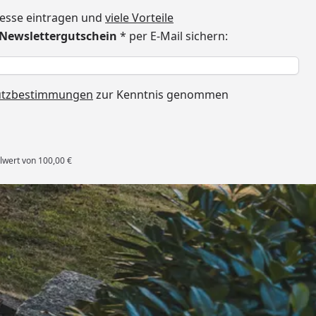
dresse eintragen und
viele Vorteile
€ Newslettergutschein
* per E-Mail sichern:
h
utzbestimmungen
zur Kenntnis genommen
lwert von 100,00 €