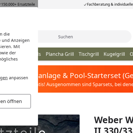
150.000+ Ersatzteile
Fachberatung & individuell
m die
Suche
e und Anzeigen
ieren. Mit
owie der
ill
Kamado Grills
Plancha Grill
Tischgrill
Kugelgrill
O
mögliches
tis Sandfilteranlage & Pool-Starterset (
ngen
anpassen
ilter&Pflege gratis! Ausgenommen sind Sparsets, bei denen 
gen öffnen
Weber W
II 330/33