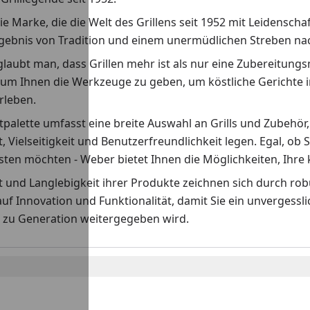
ie Marke, die die Welt des Grillens seit 1952 mit Leidenscha
rgebnis von Tradition und einem unermüdlichen Streben nach
laubt man, dass Grillen mehr ist als nur eine Zubereitungs
 um Ihnen die Werkzeuge zu geben, um köstliche Gerichte i
erleben.
palette umfasst eine breite Auswahl an Grills und Zubehör,
t, Vielseitigkeit und Benutzerfreundlichkeit legen. Egal, ob S
ten möchten - Weber bietet Ihnen die Möglichkeiten, Ihre k
ät und Langlebigkeit ihrer Produkte zeichnen sich durch r
auf Innovation und Funktionalität, damit Sie ein unvergess
 zu Generation weitergegeben wird.