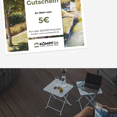
Trusted Shops
„- Retouren Bearbe
umgehend erl
4,81
/ 5
04.08.202
25.957 Bewertungen