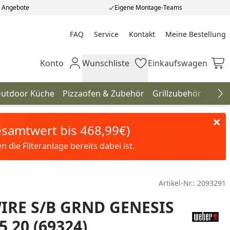
e Angebote
Eigene Montage-Teams
FAQ
Service
Kontakt
Meine Bestellung
Meine Bestellung
Konto
Wunschliste
Einkaufswagen
Mein Konto
Wunschliste
Einkaufswagen
utdoor Küche
Pizzaofen & Zubehör
Grillzubehör
Gril
Na
Gesamtwert bis 468,99€)
die Filteranlage bereits dabei ist.
Artikel-Nr.:
2093291
IRE S/B GRND GENESIS
5 20 (69324)