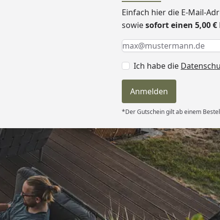
Einfach hier die E-Mail-A
sowie
sofort einen 5,00 
Keine Eingabe erforderlic
Eingabe erforderlich
E-Mail *
Ich habe die
Datensch
Anmelden
*Der Gutschein gilt ab einem Bestel
Versand
itung wurde
edigt“
6