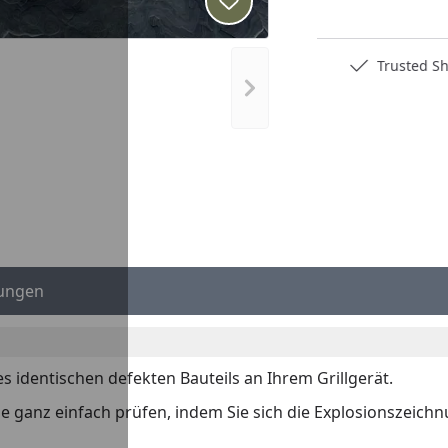
Produkt zur Wunschliste hi
Deutschlands bester Händler
Trusted S
Nächstes Bild anzeigen
ungen
es identischen defekten Bauteils an Ihrem Grillgerät.
 Sie ganz einfach prüfen, indem Sie sich die Explosionszeich