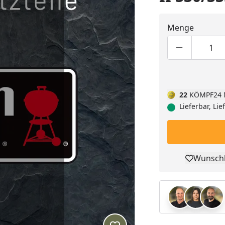
Menge
Produktmen
Pro
22
KÖMPF24 
Lieferbar, Li
Wunschl
Pro