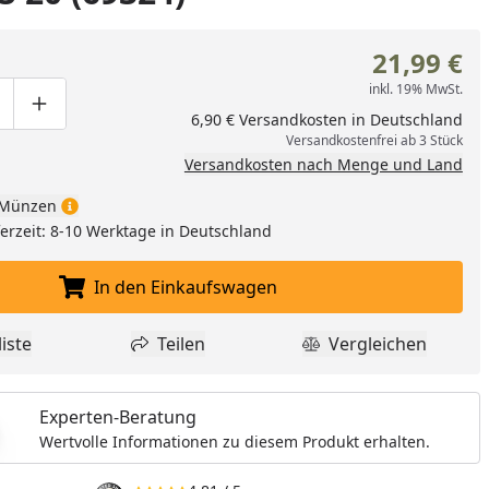
21,99 €
inkl. 19% MwSt.
ge um eins verringern
duktmenge manuell eingeben
Produktmenge um eins erhöhen
6,90 € Versandkosten in Deutschland
Versandkostenfrei ab 3 Stück
Versandkosten nach Menge und Land
Münzen
eferzeit: 8-10 Werktage in Deutschland
In den Einkaufswagen
In den Einkaufswagen legen
iste
Teilen
Vergleichen
dukt zur Wunschliste hinzufügen
Teilen
Produkt Vergle
Experten-Beratung
Wertvolle Informationen zu diesem Produkt erhalten.