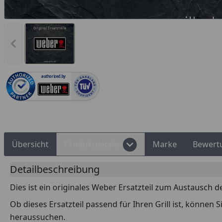
Rechnungskauf
Montageservice
Vorheriges Bild anzeigen
authorized.by
Übersicht
Produktdetails
Marke
Bewert
Detailbeschreibung
Dies ist ein originales Weber Ersatzteil zum Austausch d
Ob dieses Ersatzteil passend für Ihren Grill ist, können
heraussuchen.