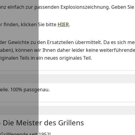
anz einfach zur passenden Explosionszeichnung. Geben Si
 finden, klicken Sie bitte
HIER
.
Gewichte zu den Ersatzteilen übermittelt. Da es sich me
haben), können wir Ihnen daher leider keine weiterführend
nalen Teils in ein neues originales Teil.
Teile. 100% passgenau.
 Die Meister des Grillens
Grilllegende seit 1952!