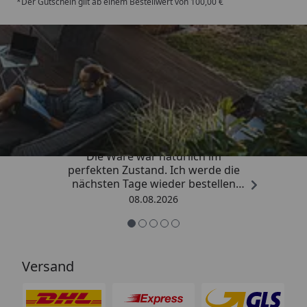
*Der Gutschein gilt ab einem Bestellwert von 100,00 €
Trusted Shops
4,81
/ 5
„Hervorragend schnelle Lieferung.
Die Ware war natürlich im
perfekten Zustand. Ich werde die
nächsten Tage wieder bestellen
Grüße an die Belegschaft gute
08.08.2026
Arbeit👍🏾👍🏾“
Versand