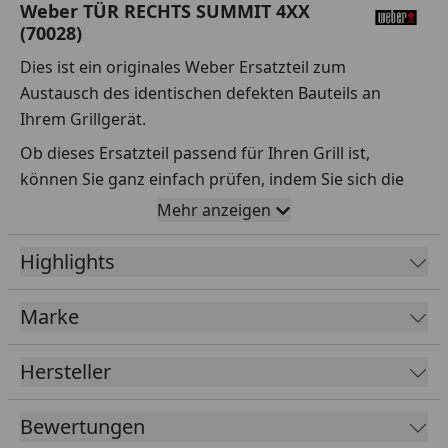
Weber TÜR RECHTS SUMMIT 4XX
(70028)
Dies ist ein originales Weber Ersatzteil zum
Austausch des identischen defekten Bauteils an
Ihrem Grillgerät.
Ob dieses Ersatzteil passend für Ihren Grill ist,
können Sie ganz einfach prüfen, indem Sie sich die
Explosionszeichnung Ihres Grills anschauen und dort
Mehr anzeigen
das betreffende Teil heraussuchen.
Highlights
Über die Seriennummer Ihres Grillgeräts kommen Sie
ganz einfach zur passenden Explosionszeichnung.
Geben Sie dafür die Seriennummer
HIER
ein.
Marke
Hersteller
Sollte Ihnen nicht bekannt sein, wo Sie die
Seriennummer finden, klicken Sie bitte
HIER
.
Bewertungen