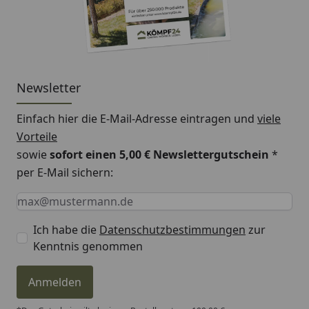
Newsletter
Einfach hier die E-Mail-Adresse eintragen und
viele
Vorteile
sowie
sofort einen 5,00 € Newslettergutschein
*
per E-Mail sichern:
Keine Eingabe erforderlich
Eingabe erforderlich
E-Mail *
Ich habe die
Datenschutzbestimmungen
zur
Kenntnis genommen
Anmelden