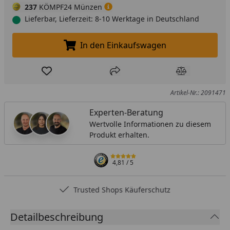
237
KÖMPF24 Münzen
Lieferbar, Lieferzeit: 8-10 Werktage in Deutschland
In den Einkaufswagen
In den Einkaufswagen legen
Produkt zur Wunschliste hinzufügen
Teilen
Produkt Ver
Artikel-Nr.: 2091471
Experten-Beratung
Wertvolle Informationen zu diesem
Produkt erhalten.
4,81
/ 5
Trusted Shops Käuferschutz
Detailbeschreibung