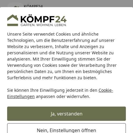
KÖMPF24
Öffnen
Banner schließen
KÖMPF24
kostenlos - Im App Store
Alle Produkte
Mein Konto
Wunschl
Eink
Unsere Seite verwendet Cookies und ähnliche
Technologien, um die Benutzererfahrung auf unserer
Hotline
4,81
/ 5
Suchen
Website zu verbessern, Inhalte und Anzeigen zu
personalisieren und die Nutzung unserer Website zu
analysieren. Mit Ihrer Einwilligung stimmen Sie der
Karibu Pools inkl. gratis Sandfilteranlage & Pool-
Verwendung von Cookies sowie der Verarbeitung Ihrer
Starterset (Gesamtwert bis 468,99€)
persönlichen Daten zu, um Ihnen ein bestmögliches
Surferlebnis und mehr Funktionen zu bieten.
Sie können Ihre Einwilligung jederzeit in den
Cookie-
Grill
Weber TÜR RECHTS SUMMIT 4XX (70028)
Einstellungen
anpassen oder widerrufen.
Startseite
Weber TÜR RECHTS SUMMIT 4XX
(70028)
Ja, verstanden
Nein, Einstellungen öffnen