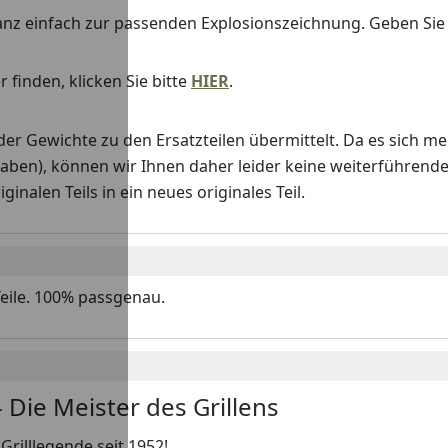
anz einfach zur passenden Explosionszeichnung. Geben Si
 finden, klicken Sie bitte
HIER
.
Gewichte zu den Ersatzteilen übermittelt. Da es sich me
haben), können wir Ihnen daher leider keine weiterführend
nalen Teils in ein neues originales Teil.
Teile. 100% passgenau.
 Die Meister des Grillens
Grilllegende seit 1952!