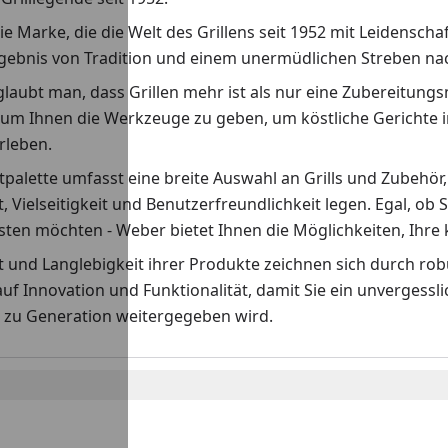
ie Marke, die die Welt des Grillens seit 1952 mit Leidenscha
rgebnis von Tradition und einem unermüdlichen Streben nach
laubt man, dass Grillen mehr ist als nur eine Zubereitungs
 um Ihnen die Werkzeuge zu geben, um köstliche Gerichte i
erleben.
palette umfasst eine breite Auswahl an Grills und Zubehör,
t, Vielseitigkeit und Benutzerfreundlichkeit legen. Egal, ob S
ten möchten - Weber bietet Ihnen die Möglichkeiten, Ihre k
ät und Langlebigkeit ihrer Produkte zeichnen sich durch r
auf Innovation und Funktionalität, damit Sie ein unvergess
 zu Generation weitergegeben wird.