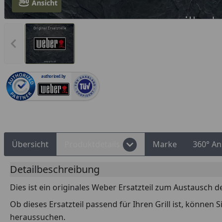
Ansicht
360-Grad-Ansicht des Produktes öffnen
Rechnungskauf
Montageservice
Vorheriges Bild anzeigen
authorized.by
Übersicht
Produktdetails
Marke
360° An
Detailbeschreibung
Dies ist ein originales Weber Ersatzteil zum Austausch d
Ob dieses Ersatzteil passend für Ihren Grill ist, können
heraussuchen.