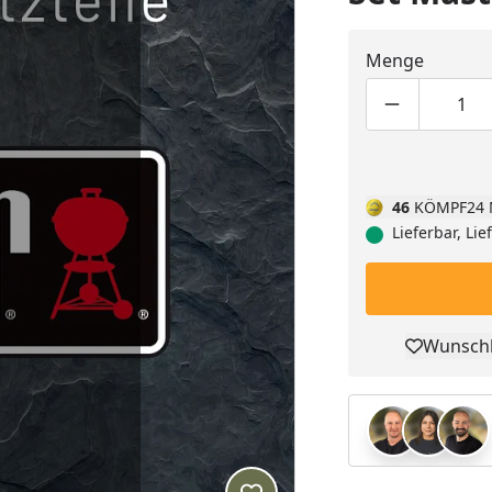
Menge
Produktmen
Pro
46
KÖMPF24 
Lieferbar, Li
Wunschl
Pro