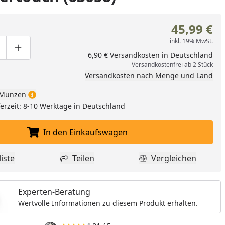
45,99 €
inkl. 19% MwSt.
ge um eins verringern
duktmenge manuell eingeben
Produktmenge um eins erhöhen
6,90 € Versandkosten in Deutschland
Versandkostenfrei ab 2 Stück
Versandkosten nach Menge und Land
Münzen
eferzeit: 8-10 Werktage in Deutschland
In den Einkaufswagen
In den Einkaufswagen legen
iste
Teilen
Vergleichen
dukt zur Wunschliste hinzufügen
Teilen
Produkt Vergle
Experten-Beratung
Wertvolle Informationen zu diesem Produkt erhalten.