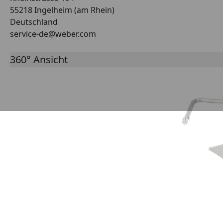
55218 Ingelheim (am Rhein)
Deutschland
service-de@weber.com
360° Ansicht