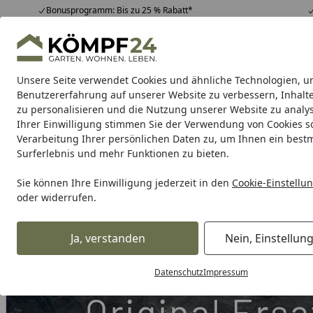
Bonusprogramm: Bis zu 25 % Rabatt*
Hotline
07051 / 9 22 22
4,81
/ 5
Mo-Fr. 8-16 Uhr
25.965 Bewertungen
Unsere Seite verwendet Cookies und ähnliche Technologien, u
Alle Produkte
Highlights
Tipps & Tricks
Alle Produkte
Benutzererfahrung auf unserer Website zu verbessern, Inhalt
zu personalisieren und die Nutzung unserer Website zu analys
Ihrer Einwilligung stimmen Sie der Verwendung von Cookies s
Grill
Gasgrill
Holzkohlegrill
Elektrogrill
Pelletgr
Verarbeitung Ihrer persönlichen Daten zu, um Ihnen ein best
Surferlebnis und mehr Funktionen zu bieten.
Karibu Pools inkl. gra
Sie können Ihre Einwilligung jederzeit in den
Cookie-Einstellu
oder widerrufen.
Dein Traumpool im Sorglos-Paket: F
Ja, verstanden
Nein, Einstellun
Grill
Weber Tuck Away Deckelhalter Set Mastertouch (6305
Startseite
Datenschutz
Impressum