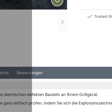
Produkt zur Wunschliste hi
Deutschlands bester Händler
Trusted S
Nächstes Bild anzeigen
sicht
Bewertungen
es identischen defekten Bauteils an Ihrem Grillgerät.
 Sie ganz einfach prüfen, indem Sie sich die Explosionszeich