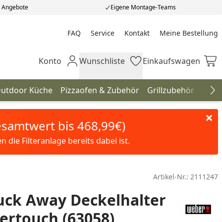
e Angebote
Eigene Montage-Teams
FAQ
Service
Kontakt
Meine Bestellung
Meine Bestellung
Konto
Wunschliste
Einkaufswagen
Mein Konto
Wunschliste
Einkaufswagen
utdoor Küche
Pizzaofen & Zubehör
Grillzubehör
Gril
Na
Gesamtwert bis 468,99€)
die Filteranlage bereits dabei ist.
Artikel-Nr.:
2111247
uck Away Deckelhalter
ertouch (63058)