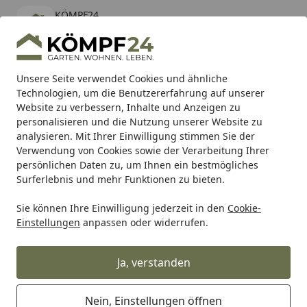
KÖMPF24
Öffnen
Banner schließen
KÖMPF24
kostenlos - Im App Store
Alle Produkte
Mein Konto
Wunschl
Eink
Unsere Seite verwendet Cookies und ähnliche
Technologien, um die Benutzererfahrung auf unserer
Hotline
4,81
/ 5
Suchen
Website zu verbessern, Inhalte und Anzeigen zu
personalisieren und die Nutzung unserer Website zu
analysieren. Mit Ihrer Einwilligung stimmen Sie der
Karibu Pools inkl. gratis Sandfilteranlage & Pool-
Verwendung von Cookies sowie der Verarbeitung Ihrer
Starterset (Gesamtwert bis 468,99€)
persönlichen Daten zu, um Ihnen ein bestmögliches
Surferlebnis und mehr Funktionen zu bieten.
Sie können Ihre Einwilligung jederzeit in den
Cookie-
Grill
Weber Tubing Plug Black (4086928)
Einstellungen
anpassen oder widerrufen.
Startseite
Weber Tubing Plug Black (4086928)
Ja, verstanden
Nein, Einstellungen öffnen