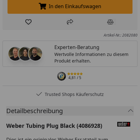
In den Einkaufswagen
In den Einkaufswagen legen
Produkt zur Wunschliste hinzufügen
Teilen
Produkt Ver
Artikel-Nr.: 2082080
Experten-Beratung
Wertvolle Informationen zu diesem
Produkt erhalten.
4,81
/ 5
Trusted Shops Käuferschutz
Detailbeschreibung
Weber Tubing Plug Black (4086928)
Dies ist ein originales Weber Ersatzteil zum