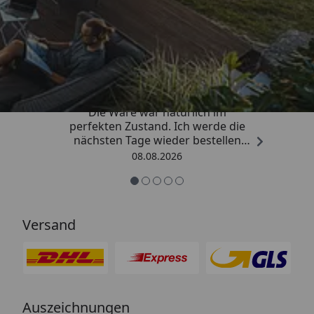
Trusted Shops
4,81
/ 5
„Hervorragend schnelle Lieferung.
Die Ware war natürlich im
perfekten Zustand. Ich werde die
nächsten Tage wieder bestellen
Grüße an die Belegschaft gute
08.08.2026
Arbeit👍🏾👍🏾“
Versand
Auszeichnungen