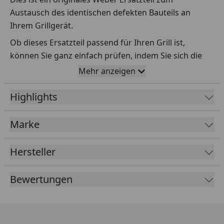
Austausch des identischen defekten Bauteils an
Ihrem Grillgerät.
Ob dieses Ersatzteil passend für Ihren Grill ist,
können Sie ganz einfach prüfen, indem Sie sich die
Explosionszeichnung Ihres Grills anschauen und dort
Mehr anzeigen
das betreffende Teil heraussuchen.
Highlights
Über die Seriennummer Ihres Grillgeräts kommen Sie
ganz einfach zur passenden Explosionszeichnung.
Geben Sie dafür die Seriennummer
HIER
ein.
Marke
Hersteller
Sollte Ihnen nicht bekannt sein, wo Sie die
Seriennummer finden, klicken Sie bitte
HIER
.
Bewertungen
Leider bekommen wir von Weber keine
Abmessungen oder Gewichte zu den Ersatzteilen
übermittelt. Da es sich meist um Kommissionsware